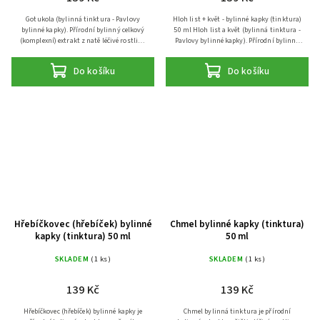
Gotukola (bylinná tinktura - Pavlovy
Hloh list + květ - bylinné kapky (tinktura)
bylinné kapky). Přírodní bylinný celkový
50 ml Hloh list a květ (bylinná tinktura -
(komplexní) extrakt z natě léčivé rostliny
Pavlovy bylinné kapky). Přírodní bylinný
gotukola (gotu kola, pupečník asijský) pro
(komplexní) extrakt z listů a květů léčivé...
duševní...
Do košíku
Do košíku
Hřebíčkovec (hřebíček) bylinné
Chmel bylinné kapky (tinktura)
kapky (tinktura) 50 ml
50 ml
SKLADEM
(1 ks)
SKLADEM
(1 ks)
139 Kč
139 Kč
Hřebíčkovec (hřebíček) bylinné kapky je
Chmel bylinná tinktura je přírodní