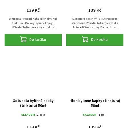
139 Kč
139 Kč
Echinacea kvetoucí nať a kořen (bylinná
Eleuterokok ostnitý - Eleuterococcus
tinktura - Pavlovy bylinné kapky).
senticosus. Přírodní bylinný extrakt z
Přírodní bylinný celkový extrakt z
kořene léčivé rostliny Eleuterokoku
kvetoucí natě a kořene léčivé rostliny
ostnitého (čertova kořene - sibiřskýho
třapatky nachové (Echinacea...
žen-šenu) pro přirozenou...
Do košíku
Do košíku
Gotukola bylinné kapky
Hloh bylinné kapky (tinktura)
(tinktura) 50ml
50ml
SKLADEM
(2 bal)
SKLADEM
(1 bal)
139 Kč
139 Kč