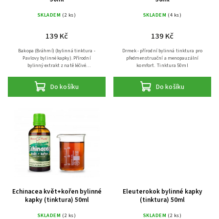
SKLADEM
(2 ks)
SKLADEM
(4 ks)
139 Kč
139 Kč
Bakopa (Bráhmí) (bylinná tinktura -
Drmek - přírodní bylinná tinktura pro
Pavlovy bylinné kapky). Přírodní
předmenstruační a menopauzální
bylinný extrakt z natě léčivé
komfort. Tinktura 50ml
rostliny bakopy drobnolisté (bráhmí) pro
dobré...
Do košíku
Do košíku
Echinacea květ+kořen bylinné
Eleuterokok bylinné kapky
kapky (tinktura) 50ml
(tinktura) 50ml
SKLADEM
(2 ks)
SKLADEM
(2 ks)