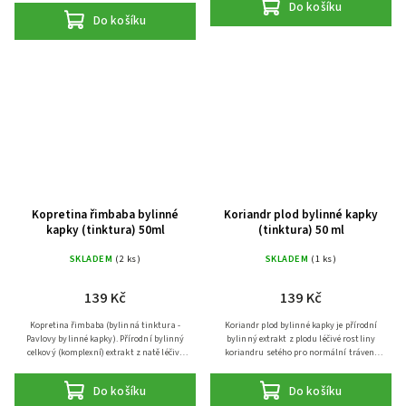
Do košíku
správnou funkci...
Do košíku
Kopretina řimbaba bylinné
Koriandr plod bylinné kapky
kapky (tinktura) 50ml
(tinktura) 50 ml
SKLADEM
(2 ks)
SKLADEM
(1 ks)
139 Kč
139 Kč
Kopretina řimbaba (bylinná tinktura -
Koriandr plod bylinné kapky je přírodní
Pavlovy bylinné kapky). Přírodní bylinný
bylinný extrakt z plodu léčivé rostliny
celkový (komplexní) extrakt z natě léčivé
koriandru setého pro normální trávení
rostliny kopretiny řimbaby při
zejména při produkci plynů a pro
diskomfortu v oblastech...
normální chuť k jídlu....
Do košíku
Do košíku