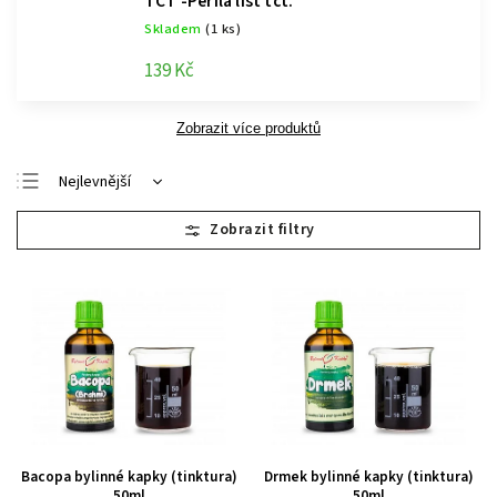
TCT -Perila list tct.
Skladem
(1 ks)
139 Kč
Zobrazit více produktů
Nejlevnější
Nejdražší
Nejprodávanější
Abecedně
Bacopa bylinné kapky (tinktura)
Drmek bylinné kapky (tinktura)
50ml
50ml