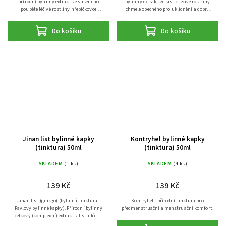
přírodní bylinný extrakt ze sušeného
bylinný extrakt ze šištic léčivé rostliny
poupěte léčivé rostliny hřebíčkovce
chmele obecného pro uklidnění a dobrý
vonného (hřebíčku). Hřebíčkovec vonný
spánek. Chmel obecný (Humulus lupulus).
(Syzygium aromaticum syn....
Do košíku
Do košíku
Jinan list bylinné kapky
Kontryhel bylinné kapky
(tinktura) 50ml
(tinktura) 50ml
SKLADEM
(1 ks)
SKLADEM
(4 ks)
139 Kč
139 Kč
Jinan list (ginkgo) (bylinná tinktura -
Kontryhel - přírodní tinktura pro
Pavlovy bylinné kapky). Přírodní bylinný
předmenstruační a menstruační komfort.
celkový (komplexní) extrakt z listu léčivé
rostliny jinanu dvojlaločného pro