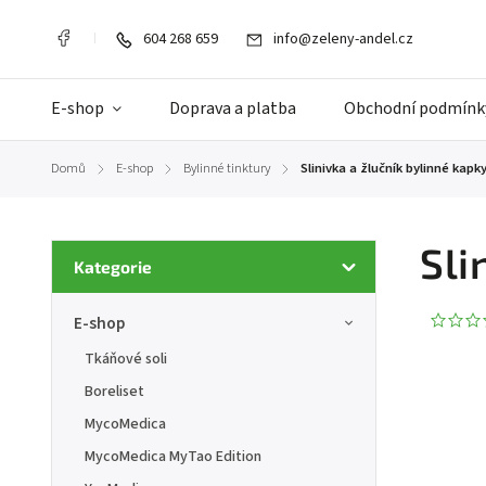
604 268 659
info@zeleny-andel.cz
E-shop
Doprava a platba
Obchodní podmínk
Domů
E-shop
Bylinné tinktury
Slinivka a žlučník bylinné kapk
/
/
/
Sli
Kategorie
E-shop
Tkáňové soli
Boreliset
MycoMedica
MycoMedica MyTao Edition