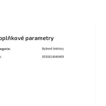
oplňkové parametry
Bylinné tinktury
egorie
:
8592814040409
N
: