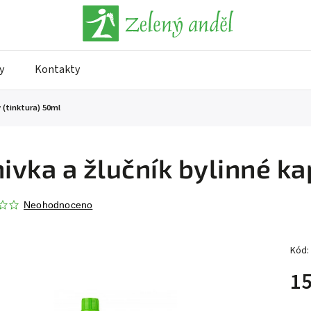
y
Kontakty
y (tinktura) 50ml
nivka a žlučník bylinné k
Neohodnoceno
Kód:
15