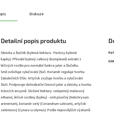
pis
Diskuze
Detailní popis produktu
D
Kat
Slinivka a žlučník (bylinná tinktura - Pavlovy bylinné
kapky). Přírodní bylinný celkový (komplexní) extrakt z
EA
léčivých rostlin pro normální funkce jater a žlučníku.
Smil ovlivňuje vylučování žluči. Koriandr reguluje tvorbu
žaludečních šťáv. Artyčok zvyšuje tvorbu a vylučování
žluči. Podporuje detoxikační činnost jater a slinivky a tvorbu
trávicích enzymů. Složení tinktury: velejemný melasový
ethanol, léčivé rostliny (byliny) - smil písečný (Helichrysum
arenerium), koriandr setý (Coriandrum sativum), artyčok
zeleninový (Cynara scolymus). Podle nejnovějších výzkumů