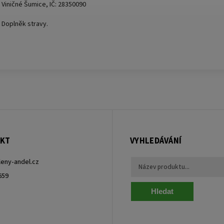
Viničné Šumice, IČ: 28350090
Doplněk stravy.
KT
VYHLEDÁVÁNÍ
leny-andel.cz
659
Hledat
ebook