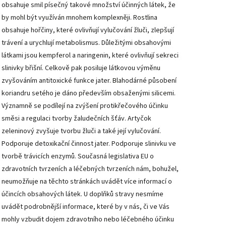
obsahuje smil písečný takové množství účinných látek, že
by mohl být využíván mnohem komplexněji. Rostlina
obsahuje hořčiny, které ovlivňují vylučování žluči, zlepšují
trávení a urychlují metabolismus. Důležitými obsahovými
látkami jsou kempferol a naringenin, které ovlivňují sekreci
slinivky břišní. Celkově pak posiluje látkovou výměnu
zvyšováním antitoxické funkce jater. Blahodárné působení
koriandru setého je dáno především obsaženými silicemi.
Významně se podílejí na zvýšení protikřečového účinku
směsi a regulaci tvorby žaludečních šťáv. Artyčok
zeleninový zvyšuje tvorbu žluči a také její vylučování.
Podporuje detoxikační činnost jater. Podporuje slinivku ve
tvorbě trávicích enzymů. Současná legislativa EU o
zdravotních tvrzeních a léčebných tvrzeních nám, bohužel,
neumožňuje na těchto stránkách uvádět více informací o
účincích obsahových látek. U doplňků stravy nesmíme
uvádět podrobnější informace, které by v nás, či ve Vás
mohly vzbudit dojem zdravotního nebo léčebného účinku