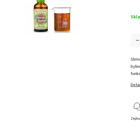
Skl
Slini
bylin
funkc
Detai
Zepta