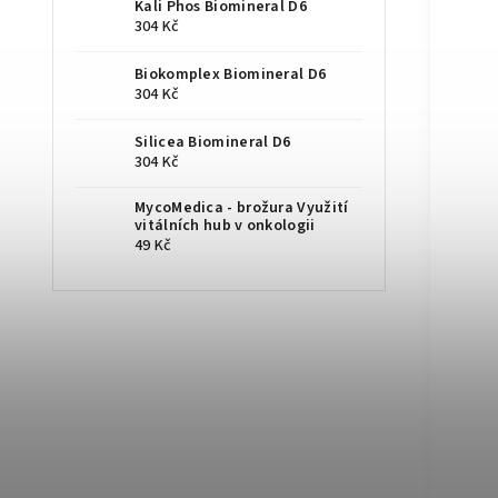
Kali Phos Biomineral D6
304 Kč
Biokomplex Biomineral D6
304 Kč
Silicea Biomineral D6
304 Kč
MycoMedica - brožura Využití
vitálních hub v onkologii
49 Kč