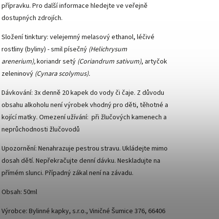
přípravku. Pro další informace hledejte ve veřejně
dostupných zdrojích.
Složení tinktury: velejemný melasový ethanol,
léčivé
rostliny (byliny) -
smil písečný
(Helichrysum
arenerium),
koriandr setý
(Coriandrum sativum)
, artyčok
zeleninový
(Cynara scolymus).
Dávkování: 3x denně 20 kapek do vody či čaje. Z důvodu
obsahu alkoholu není výrobek vhodný pro děti, těhotné a
kojící matky. Omezení užívání: při žlučových kamenech a
neprůchodnosti žlučovodů
Upozornění: Nenahrazuje pestrou stravu. Ukládejte mimo
dosah dětí. Nepřekračujte denní dávku. Neskladujte na
přímém slunci. Případný zákal není na závadu.
Obsah: 50ml
Výrobce: Bylinné kapky, s.r.o., Viničné Šumice 376, 66406