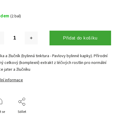
adem
(2 bal)
Přidat do košíku
vka a žlučník (bylinná tinktura - Pavlovy bylinné kapky). Přírodní
ný celkový (komplexní) extrakt z léčivých rostlin pro normální
e jater a žlučníku
lní informace
t se
Sdílet