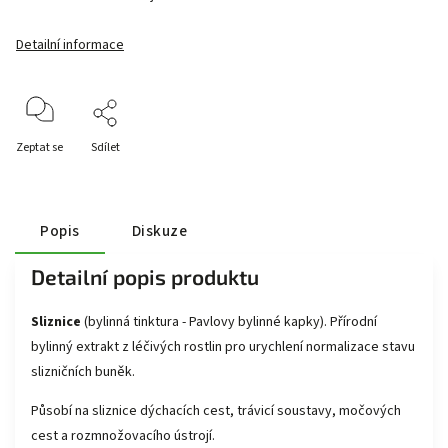
Detailní informace
Zeptat se
Sdílet
Popis
Diskuze
Detailní popis produktu
Sliznice
(bylinná tinktura - Pavlovy bylinné kapky). Přírodní
bylinný extrakt z léčivých rostlin pro urychlení normalizace stavu
slizničních buněk.
Působí na sliznice dýchacích cest, trávicí soustavy, močových
cest a rozmnožovacího ústrojí.