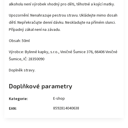
alkoholu není výrobek vhodný pro děti, těhotné a kojící matky.
Upozornění: Nenahrazuje pestrou stravu. Ukládejte mimo dosah
dětí. Nepřekračujte denní dávku. Neskladujte na přímém slunci.
Případný zákal není na závadu.
Obsah: 50ml
Výrobce: Bylinné kapky, s.r.o., Viničné Šumice 376, 66406 Viničné
Šumice, IČ: 28350090
Doplněk stravy.
Doplňkové parametry
E-shop
Kategorie
:
8592814040638
EAN
: