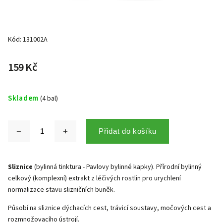
Kód:
131002A
159 Kč
Skladem
(4 bal)
Přidat do košíku
Sliznice
(bylinná tinktura - Pavlovy bylinné kapky). Přírodní bylinný
celkový (komplexní) extrakt z léčivých rostlin pro urychlení
normalizace stavu slizničních buněk.
Působí na sliznice dýchacích cest, trávicí soustavy, močových cest a
rozmnožovacího ústrojí.