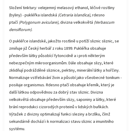
Složení tinktury: velejemný melasový ethanol, léčivé rostliny
(byliny) - pukléřka islandská
(Cetraria islandica)
, rdesno
ptačí
(Polygonum aviculare)
, divizna velkokvětá
(Verbascum
densiflorum)
.
O pukléřce islandské, jakožto rostlině u potíží sliznic sliznic, se
zmiňuje již Český herbář z roku 1899. Pukléřka obsahuje
především látky působící fytoncidně a i proti některým
nebezpečným mikroorganismům. Dále obsahuje slizy, které
zklidňují podrážděné sliznice, pektiny, minerální látky a hořčiny.
Normalizuje vstřebávání živin a působí jako všeobecné tonikum -
posiluje organismus. Rdesno ptačí obsahuje křemík, který je
další látkou odpovědnou za dobrý stav sliznic. Divizna
velkokvětá obsahuje především slizy, saponiny a látky, které
brání reprodukci cizorodých proteinů v lidských buňkách.
Výtažek z divizny optimalizují funkci sleziny a brzlíku, čímž
sekundárně dochází i k normalizaci stavu sliznic a imunitního
systému.