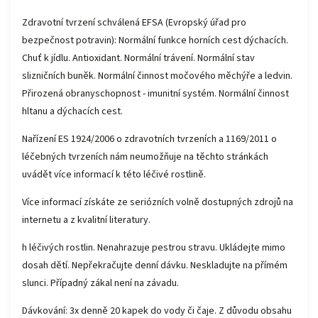
Zdravotní tvrzení schválená EFSA (Evropský úřad pro
bezpečnost potravin): Normální funkce horních cest dýchacích.
Chuť k jídlu. Antioxidant. Normální trávení. Normální stav
slizničních buněk. Normální činnost močového měchýře a ledvin.
Přirozená obranyschopnost - imunitní systém. Normální činnost
hltanu a dýchacích cest.
Nařízení ES 1924/2006 o zdravotních tvrzeních a 1169/2011 o
léčebných tvrzeních nám neumožňuje na těchto stránkách
uvádět více informací k této léčivé rostlině.
Více informací získáte ze seriózních volně dostupných zdrojů na
internetu a z kvalitní literatury.
h léčivých rostlin. Nenahrazuje pestrou stravu. Ukládejte mimo
dosah dětí. Nepřekračujte denní dávku. Neskladujte na přímém
slunci. Případný zákal není na závadu.
Dávkování: 3x denně 20 kapek do vody či čaje. Z důvodu obsahu