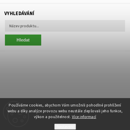
VYHLEDÁVÁNÍ
Hledat
Používáme cookies, abychom Vám umožnili pohodlné prohlížení
webu a díky analýze provozu webu neustále zlepšovali jeho funkce,
výkon a použitelnost.
Více informací
Copyright 2026
Centrum Zelený Anděl
. Všechna práva vyhrazena.
Nastavení
Grafický návrh vytvořil a nakódoval
Shoptak.cz