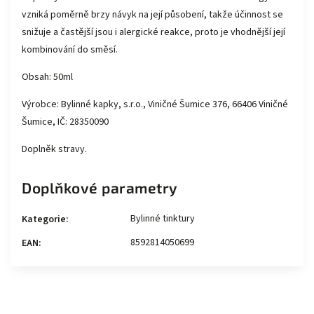
vzniká poměrně brzy návyk na její působení, takže účinnost se
snižuje a častější jsou i alergické reakce, proto je vhodnější její
kombinování do směsí.
Obsah: 50ml
Výrobce: Bylinné kapky, s.r.o., Viničné Šumice 376, 66406 Viničné
Šumice, IČ: 28350090
Doplněk stravy.
Doplňkové parametry
Bylinné tinktury
Kategorie
:
8592814050699
EAN
: