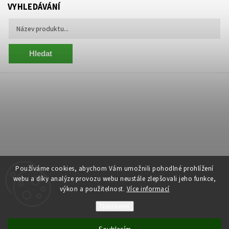
VYHLEDÁVÁNÍ
Hledat
Používáme cookies, abychom Vám umožnili pohodlné prohlížení
webu a díky analýze provozu webu neustále zlepšovali jeho funkce,
výkon a použitelnost.
Více informací
Copyright 2026
Centrum Zelený Anděl
. Všechna práva vyhrazena.
Nastavení
Grafický návrh vytvořil a nakódoval
Shoptak.cz