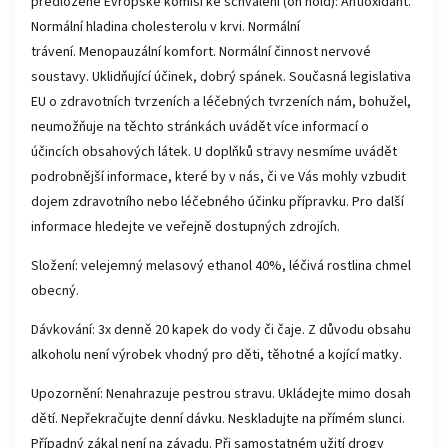
předložené Evropské komisi ke schválení (on hold): Antioxidant.
Normální hladina cholesterolu v krvi. Normální
trávení. Menopauzální komfort. Normální činnost nervové
soustavy. Uklidňující účinek, dobrý spánek. Současná legislativa
EU o zdravotních tvrzeních a léčebných tvrzeních nám, bohužel,
neumožňuje na těchto stránkách uvádět více informací o
účincích obsahových látek. U doplňků stravy nesmíme uvádět
podrobnější informace, které by v nás, či ve Vás mohly vzbudit
dojem zdravotního nebo léčebného účinku přípravku. Pro další
informace hledejte ve veřejně dostupných zdrojích.
Složení: velejemný melasový ethanol 40%, léčivá rostlina chmel
obecný.
Dávkování: 3x denně 20 kapek do vody či čaje. Z důvodu obsahu
alkoholu není výrobek vhodný pro děti, těhotné a kojící matky.
Upozornění: Nenahrazuje pestrou stravu. Ukládejte mimo dosah
dětí. Nepřekračujte denní dávku. Neskladujte na přímém slunci.
Případný zákal není na závadu. Při samostatném užití drogy