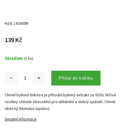
Kód:
142600N
139 Kč
Skladem
(1 ks)
Přidat do košíku
Chmel bylinná tinktura je přírodní bylinný extrakt ze šištic léčivé
rostliny chmele obecného pro uklidnění a dobrý spánek. Chmel
obecný (Humulus lupulus).
Detailní informace