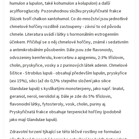
humulon a lupulon, také kohumulon a kolupulon) a další
acylfloroglucidy. Pozoruhodnou složku pryskyřičnaté frakce
žlázek tvoří chalkon xantohumol. Co do množství jsou jednotlivé
chmelové hořčiny rozdílně zastoupeny - závisí to od původu
chmele. Literatura uvádí i látky s hormonálním estrogenním
účinkem. Přičiňují se o něj chmelové hořčiny, známé i sedativním
a antimikrobiálním působením. Dále jsou zde flavonoidy,
odvozeniny kemferolu, kvercetinu a apigeninu, 2-3% tříslovin,
cholin, pryskyřice, vosky a z purinových látek adenin. Chmelové
šištice - Strobilus lupuli - obsahují především lupulin, pryskyřice
(asi 15%), silici (až do 0,5% stejného složení jako silice
Glandulae lupuli) s kyslíkatými monoterpeny, jako např.: linalol,
geraniol, nerol, nerolidol aj. Dále je zde do 5% tříslovin,
flavonoidní látky, fytosteroly, vosk, cholin, puriny aj.
Pryskyřičnatá frakce obsahuje terpenické hořčiny (podobně
jako mají Glandulae lupuli).
Zdravotní tvrzení týkající se této léčivé rostliny ve formulaci