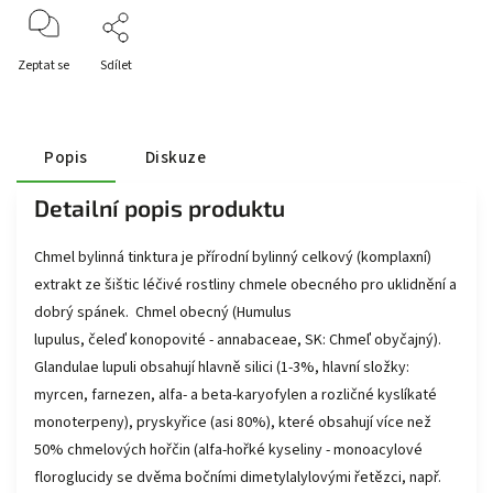
Zeptat se
Sdílet
Popis
Diskuze
Detailní popis produktu
Chmel bylinná tinktura je přírodní bylinný celkový (komplaxní)
extrakt ze šištic léčivé rostliny chmele obecného pro uklidnění a
dobrý spánek. Chmel obecný (Humulus
lupulus, čeleď konopovité - annabaceae, SK: Chmeľ obyčajný).
Glandulae lupuli obsahují hlavně silici (1-3%, hlavní složky:
myrcen, farnezen, alfa- a beta-karyofylen a rozličné kyslíkaté
monoterpeny), pryskyřice (asi 80%), které obsahují více než
50% chmelových hořčin (alfa-hořké kyseliny - monoacylové
floroglucidy se dvěma bočními dimetylalylovými řetězci, např.