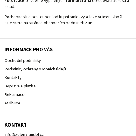
Zboží zašlete včetně vyplněných
formulářů
na doručovací adresu a
sklad.
Podrobnosti o odstoupení od kupní smlouvy a také vrácení zboží
naleznete na stránce obchodních podmínek
ZDE.
INFORMACE PRO VÁS
Obchodní podmínky
Podmínky ochrany osobních údajů
Kontakty
Doprava a platba
Reklamace
Atribuce
KONTAKT
info
@
zeleny-andel.cz