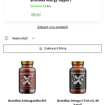
BrainMax Allergy Support
Skladem
(1 ks)
780 Kč
Zobrazit více produktů
Nejlevnější
Nejdražší
Nejprodávanější
Abecedně
BrainMax Ashwagandha BIO
BrainMax Omega 3 Fish oil, 60
kapslí