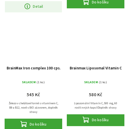
Do košíku
Detail
BrainMax Iron complex 100 cps.
Brainmax Liposomal Vitamin C
SKLADEM
(1 ks)
SKLADEM
(1 ks)
545 Kč
580 Kč
Železo v chelátové formě s vitamínem C,
Lipozomální Vitamín C, 500 mg, 60
B9 a B12, nově s BIO zázvorem, doplněk
rostlinných kapslíDoplněk stravy
stravy
Do košíku
Do košíku