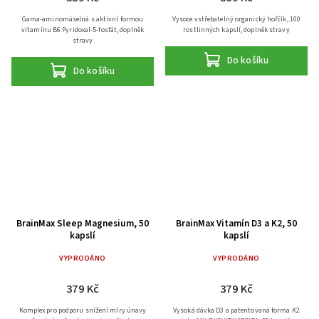
Gama-aminomáselná s aktivní formou
Vysoce vstřebatelný organický hořčík, 100
vitamínu B6 Pyridoxal-5-fosfát, doplněk
rostlinných kapslí, doplněk stravy
stravy
Do košíku
Do košíku
BrainMax Sleep Magnesium, 50
BrainMax Vitamín D3 a K2, 50
kapslí
kapslí
VYPRODÁNO
VYPRODÁNO
379 Kč
379 Kč
Komplex pro podporu snížení míry únavy
Vysoká dávka D3 a patentovaná forma K2