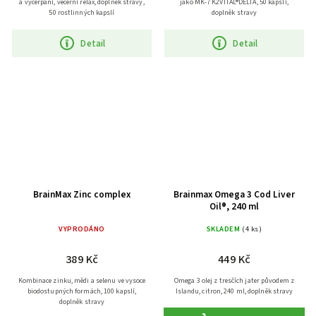
a vyčerpání, večerní relax, doplněk stravy,
jako MK-7 K2VITAL®DELTA, 50 kapslí,
50 rostlinných kapslí
doplněk stravy
Detail
Detail
BrainMax Zinc complex
Brainmax Omega 3 Cod Liver
Oil®, 240 ml
VYPRODÁNO
SKLADEM
(4 ks)
389 Kč
449 Kč
Kombinace zinku, mědi a selenu ve vysoce
Omega 3 olej z tresčích jater původem z
biodostupných formách, 100 kapslí,
Islandu, citron, 240 ml, doplněk stravy
doplněk stravy