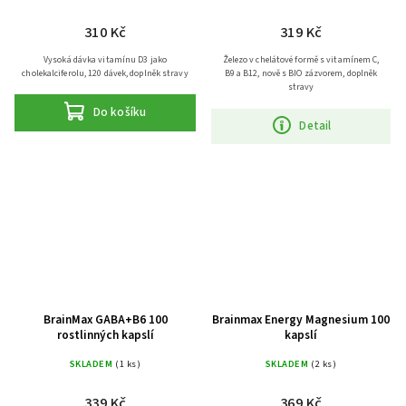
310 Kč
319 Kč
Vysoká dávka vitamínu D3 jako
Železo v chelátové formě s vitamínem C,
cholekalciferolu, 120 dávek, doplněk stravy
B9 a B12, nově s BIO zázvorem, doplněk
stravy
Do košíku
Detail
BrainMax GABA+B6 100
Brainmax Energy Magnesium 100
rostlinných kapslí
kapslí
SKLADEM
(1 ks)
SKLADEM
(2 ks)
339 Kč
369 Kč