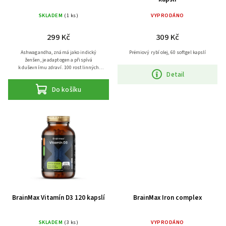
SKLADEM
(1 ks)
VYPRODÁNO
299 Kč
309 Kč
Ashwagandha, známá jako indický
Prémiový rybí olej, 60 softgel kapslí
ženšen, je adaptogen a přispívá
k duševnímu zdraví. 100 rostlinných
Detail
kapslí
Do košíku
BrainMax Vitamín D3 120 kapslí
BrainMax Iron complex
SKLADEM
(3 ks)
VYPRODÁNO