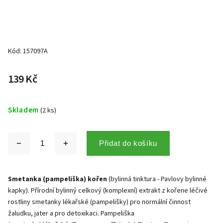
Kód:
157097A
139 Kč
Skladem
(2 ks)
Přidat do košíku
Smetanka (pampeliška) kořen
(bylinná tinktura - Pavlovy bylinné
kapky). Přírodní bylinný
celkový (komplexní)
extrakt z kořene léčivé
rostliny smetanky lékařské (pampelišky) pro normální činnost
žaludku, jater a pro detoxikaci. Pampeliška