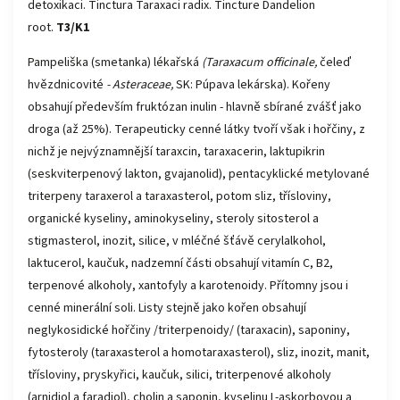
detoxikaci. Tinctura Taraxaci radix. Tincture Dandelion
root.
T3/K1
Pampeliška (smetanka) lékařská
(Taraxacum officinale,
čeleď
hvězdnicovité
- Asteraceae,
SK: Púpava lekárska). Kořeny
obsahují především fruktózan inulin - hlavně sbírané zvášť jako
droga (až 25%). Terapeuticky cenné látky tvoří však i hořčiny, z
nichž je nejvýznamnější taraxcin, taraxacerin, laktupikrin
(seskviterpenový lakton, gvajanolid), pentacyklické metylované
triterpeny taraxerol a taraxasterol, potom sliz, třísloviny,
organické kyseliny, aminokyseliny, steroly sitosterol a
stigmasterol, inozit, silice, v mléčné šťávě cerylalkohol,
laktucerol, kaučuk, nadzemní části obsahují vitamín C, B2,
terpenové alkoholy, xantofyly a karotenoidy. Přítomny jsou i
cenné minerální soli. Listy stejně jako kořen obsahují
neglykosidické hořčiny /triterpenoidy/ (taraxacin), saponiny,
fytosteroly (taraxasterol a homotaraxasterol), sliz, inozit, manit,
třísloviny, pryskyřici, kaučuk, silici, triterpenové alkoholy
(arnidiol a faradiol), cholin a saponin, kyselinu L-askorbovou a