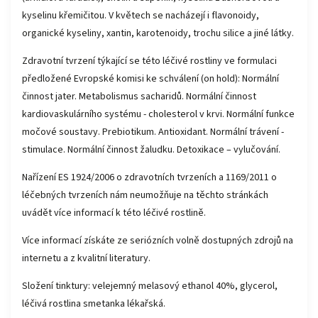
kyselinu křemičitou. V květech se nacházejí i flavonoidy,
organické kyseliny, xantin, karotenoidy, trochu silice a jiné látky.
Zdravotní tvrzení týkající se této léčivé rostliny ve formulaci
předložené Evropské komisi ke schválení
(on hold)
:
Normální
činnost jater. Metabolismus sacharidů. Normální činnost
kardiovaskulárního systému - cholesterol v krvi. Normální funkce
močové soustavy. Prebiotikum. Antioxidant. Normální trávení -
stimulace. Normální činnost žaludku. Detoxikace – vylučování.
Nařízení ES 1924/2006 o zdravotních tvrzeních a 1169/2011 o
léčebných tvrzeních nám neumožňuje na těchto stránkách
uvádět více informací k této léčivé rostlině.
Více informací získáte ze seriózních volně dostupných zdrojů na
internetu a z kvalitní literatury.
Složení tinktury: velejemný melasový ethanol 40%, glycerol,
léčivá rostlina smetanka lékařská.