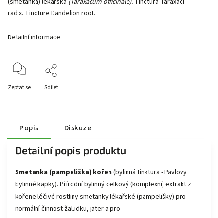
(smetanka) lékařská
(Taraxacum officinale).
Tinctura
Taraxaci
radix
. Tincture
Dandelion root.
Detailní informace
Zeptat se
Sdílet
Popis
Diskuze
Detailní popis produktu
Smetanka (pampeliška) kořen
(bylinná tinktura - Pavlovy
bylinné kapky). Přírodní bylinný celkový (komplexní) extrakt z
kořene léčivé rostliny smetanky lékařské (pampelišky) pro
normální činnost žaludku, jater a pro