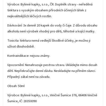
Výrobce: Bylinné kapky, s.r.o., ČR. Doplněk stravy - neředěná
tinktura s vysokým obsahem přírodních účinných látek z
nejkvalitnějších léčivých rostlin.
Dávkování: 3x denně 20 kapek do vody či čaje. Z důvodu obsahu
alkoholu není výrobek vhodný pro děti, těhotné a kojící matky.
Toxicita: tinktura nemá vedlejší škodlivé účinky, je možno ji
užívat dlouhodobě.
Kontraindikace: nejsou známy.
Upozornění: Nenahrazuje pestrou stravu. Ukládejte mimo dosah
dětí. Nepřekračujte denní dávku. Neskladujte na přímém slunci.
Případný zákal není na závadu.
Obsah: 50ml
Výrobce: Bylinné kapky, s.r.o., Viničné Šumice 376, 66406 Viničné
Šumice, IČ: 28350090