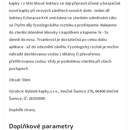
kapky: I z této lihové tinktury se dají připravit účinné a bezpečné
nosní kapky při virových zánětech nosních dutin. Jeden díl
tinktury Echinacea K+K smícháme ve sterilním odměrném válci
se čtyřmi díly fyziologického roztoku a protřepeme. Nalejeme
do sterilní skleněné lékovky s kapátkem a kapeme 3x - 5x
denně do nosu. Trvanlivost je dostatečná po celou dobu
aplikace - až do odeznění zánětu. Fyziologický roztok je možno
nahradit destilovanou vodou z lékárny či převařenou
přefiltrovanou vodou. Vždy je podmínkou sterilita při všech
postupech.
Obsah: 50ml
Výrobce: Bylinné kapky,s.r.o., Viničné Šumice 376, 66406 Viničné
Šumice, IČ: 28350090
Doplněk stravy.
Doplňkové parametry