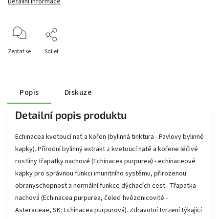
Detailní informace
Zeptat se
Sdílet
Popis
Diskuze
Detailní popis produktu
Echinacea kvetoucí nať a kořen (bylinná tinktura - Pavlovy bylinné
kapky). Přírodní bylinný extrakt z kvetoucí natě a kořene léčivé
rostliny třapatky nachové (Echinacea purpurea) - echinaceové
kapky pro správnou funkci imunitního systému, přirozenou
obranyschopnost a normální funkce dýchacích cest. Třapatka
nachová (Echinacea purpurea, čeleď hvězdnicovité -
Asteraceae, SK: Echinacea purpurová). Zdravotní tvrzení týkající