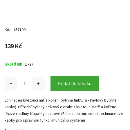
Kód:
157100
139 Kč
Skladem
(2 ks)
Přidat do košíku
Echinacea kvetoucí nať a kořen (bylinná tinktura - Pavlovy bylinné
kapky). Přírodní bylinný celkový extrakt z kvetoucí natě a kořene
léčivé rostliny třapatky nachové (Echinacea purpurea) - echinaceové
kapky pro správnou funkci imunitního systému