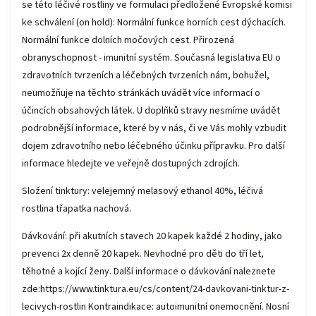
se této léčivé rostliny ve formulaci předložené Evropské komisi
ke schválení (on hold): Normální funkce horních cest dýchacích.
Normální funkce dolních močových cest. Přirozená
obranyschopnost - imunitní systém. Současná legislativa EU o
zdravotních tvrzeních a léčebných tvrzeních nám, bohužel,
neumožňuje na těchto stránkách uvádět více informací o
účincích obsahových látek. U doplňků stravy nesmíme uvádět
podrobnější informace, které by v nás, či ve Vás mohly vzbudit
dojem zdravotního nebo léčebného účinku přípravku. Pro další
informace hledejte ve veřejně dostupných zdrojích.
Složení tinktury: velejemný melasový ethanol 40%, léčivá
rostlina třapatka nachová.
Dávkování: při akutních stavech 20 kapek každé 2 hodiny, jako
prevenci 2x denně 20 kapek. Nevhodné pro děti do tří let,
těhotné a kojící ženy. Další informace o dávkování naleznete
zde:https://www.tinktura.eu/cs/content/24-davkovani-tinktur-z-
lecivych-rostlin Kontraindikace: autoimunitní onemocnění. Nosní