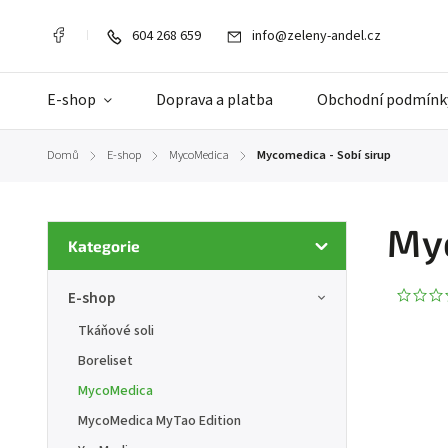
604 268 659
info@zeleny-andel.cz
E-shop
Doprava a platba
Obchodní podmínk
Domů
E-shop
MycoMedica
Mycomedica - Sobí sirup
/
/
/
Myc
Kategorie
E-shop
Tkáňové soli
Boreliset
MycoMedica
MycoMedica MyTao Edition