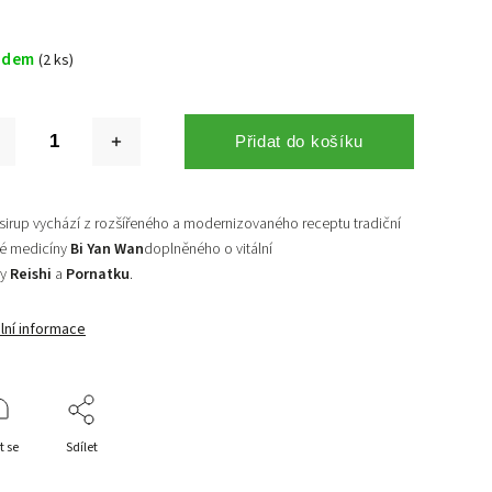
adem
(2 ks)
Přidat do košíku
sirup vychází z rozšířeného a modernizovaného receptu tradiční
ké medicíny
Bi Yan Wan
doplněného o vitální
y
Reishi
a
Pornatku
.
lní informace
t se
Sdílet