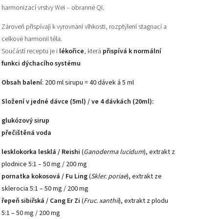
harmonizací vrstvy Wei – obranné Qi.
Zároveň přispívají k vyrovnání vlhkosti, rozptýlení stagnací a
celkové harmonii těla.
Součástí receptu je i
lékořice
, která
přispívá k normální
funkci dýchacího systému
Obsah balení
: 200 ml sirupu = 40 dávek á 5 ml
Složení
v jedné dávce (5ml) / ve 4 dávkách (20ml):
glukózový sirup
přečištěná voda
lesklokorka lesklá /
Reishi
(
Ganoderma lucidum
),
extrakt z
plodnice 5:1 – 50 mg / 200 mg
pornatka kokosová /
Fu Ling
(
Skler. poriae
), extrakt ze
sklerocia 5:1 – 50 mg / 200 mg
řepeň sibiřská / Cang Er Zi
(
Fruc. xanthii
), extrakt z plodu
5:1 – 50 mg / 200 mg