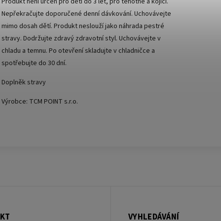
Produkt není určen pro děti do 3 let, pro těhotné a kojící.
Nepřekračujte doporučené denní dávkování. Uchovávejte
mimo dosah dětí. Produkt neslouží jako náhrada pestré
stravy. Dodržujte zdravý zdravotní styl. Uchovávejte v
chladu a temnu. Po otevření skladujte v chladničce a
spotřebujte do 30 dní.
Doplněk stravy
Výrobce: TCM POINT s.r.o.
KT
VYHLEDÁVÁNÍ