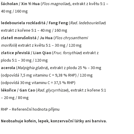
šácholan / Xin Yi Hua
(
Flos magnoliae
), extrakt z květu 5:1 –
40 mg / 160 mg
ledebouriela rozkladitá / Fang Feng
(
Rad. ledebouriellae
)
extrakt z kořene 5:1 – 40 mg / 160 mg
zlateň morušolistá / Ju Hua
(
Flos chrysanthemi
morifolii
)
extrakt z květu 5:1 – 30 mg / 120 mg
zlatice převislá / Lian Qiao
(
Fruc. forsythiae
) extrakt z
plodu 5:1 – 30 mg / 120 mg
acerola
(
Malpighia glabra
), extrakt z plodu 25 % – 30 mg
(odpovídá 7,5 mg vitaminu C = 9,38 % RHP) / 120 mg
(odpovídá 30 mg vitaminu C = 37,5 % RHP)
lékořice / Gan Cao
(
Rad. glycyrrhizae
), extrakt z kořene 5:1
– 20 mg / 80 mg
RHP – Referenční hodnota příjmu
Neobsahuje kofein, lepek, konzervační látky ani barviva.