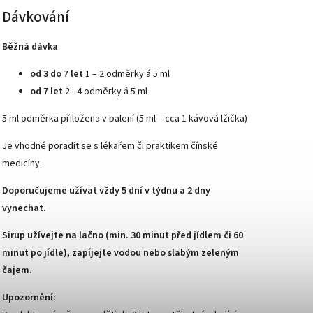
Dávkování
Běžná dávka
od 3 do 7 let
1 – 2 odměrky á 5 ml
od 7 let
2 - 4 odměrky á 5 ml
5 ml odměrka přiložena v balení (5 ml = cca 1 kávová lžička)
Je vhodné poradit se s lékařem či praktikem čínské
medicíny.
Doporučujeme užívat vždy 5 dní v týdnu a 2 dny
vynechat.
Sirup užívejte na lačno (min. 30 minut před jídlem či 60
minut po jídle), zapíjejte vodou nebo slabým zeleným
čajem.
Upozornění: