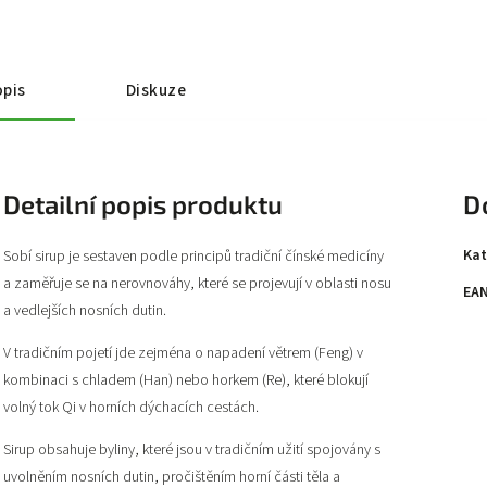
pis
Diskuze
Detailní popis produktu
D
Kat
Sobí sirup je sestaven podle principů tradiční čínské medicíny
a zaměřuje se na nerovnováhy, které se projevují v oblasti nosu
EA
a vedlejších nosních dutin.
V tradičním pojetí jde zejména o napadení větrem (Feng) v
kombinaci s chladem (Han) nebo horkem (Re), které blokují
volný tok Qi v horních dýchacích cestách.
Sirup obsahuje byliny, které jsou v tradičním užití spojovány s
uvolněním nosních dutin, pročištěním horní části těla a