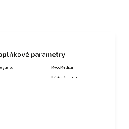
oplňkové parametry
MycoMedica
egorie
:
8594167655767
N
: