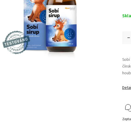
Skl
Sobí 
číns
houb
Detai
Zepta