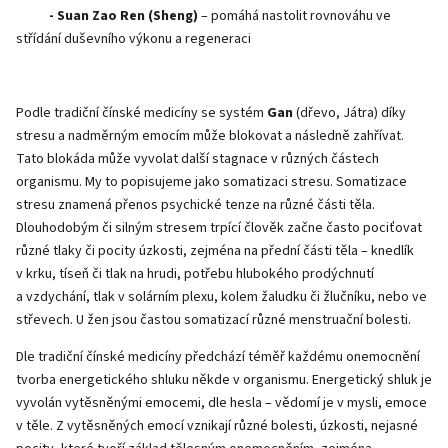
- Suan Zao Ren (Sheng)
– pomáhá nastolit rovnováhu ve
střídání duševního výkonu a regeneraci
Podle tradiční čínské medicíny se systém
Gan
(dřevo, Játra) díky
stresu a nadměrným emocím může blokovat a následně zahřívat.
Tato blokáda může vyvolat další stagnace v různých částech
organismu. My to popisujeme jako somatizaci stresu. Somatizace
stresu znamená přenos psychické tenze na různé části těla.
Dlouhodobým či silným stresem trpící člověk začne často pociťovat
různé tlaky či pocity úzkosti, zejména na přední části těla – knedlík
v krku, tíseň či tlak na hrudi, potřebu hlubokého prodýchnutí
a vzdychání, tlak v solárním plexu, kolem žaludku či žlučníku, nebo ve
střevech. U žen jsou častou somatizací různé menstruační bolesti.
Dle tradiční čínské medicíny předchází téměř každému onemocnění
tvorba energetického shluku někde v organismu. Energetický shluk je
vyvolán vytěsněnými emocemi, dle hesla – vědomí je v mysli, emoce
v těle. Z vytěsněných emocí vznikají různé bolesti, úzkosti, nejasné