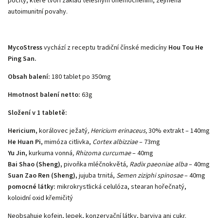
pocity, které tvoří základ tělesným onemocněním, zejména
autoimunitní povahy.
MycoStress
vychází z receptu tradiční čínské medicíny
Hou Tou He
Ping San.
Obsah balení:
180 tablet po 350mg
Hmotnost balení netto:
63g
Složení v 1 tabletě:
Hericium,
korálovec ježatý
, Hericium erinaceus,
30% extrakt
– 140mg
He Huan Pi,
mimóza citlivka,
Cortex albizziae
– 73mg
Yu Jin,
kurkuma vonná
, Rhizoma curcumae
– 40mg
Bai Shao (Sheng),
pivoňka mléčnokvětá,
Radix paeoniae alba
– 40mg
Suan Zao Ren (Sheng),
jujuba trnitá,
Semen ziziphi spinosae
– 40mg
pomocné látky:
mikrokrystlická celulóza, stearan hořečnatý,
koloidní oxid křemičitý
Neobsahuje kofein, lepek, konzervační látky, barviva ani cukr.