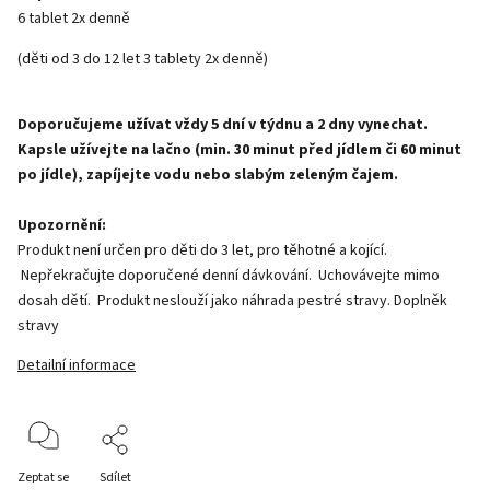
6 tablet 2x denně
(děti od 3 do 12 let 3 tablety 2x denně)
Doporučujeme užívat vždy 5 dní v týdnu a 2 dny vynechat.
Kapsle užívejte na lačno (min. 30 minut před jídlem či 60 minut
po jídle), zapíjejte vodu nebo slabým zeleným čajem.
Upozornění:
Produkt není určen pro děti do 3 let, pro těhotné a kojící.
Nepřekračujte doporučené denní dávkování. Uchovávejte mimo
dosah dětí. Produkt neslouží jako náhrada pestré stravy. Doplněk
stravy
Detailní informace
Zeptat se
Sdílet