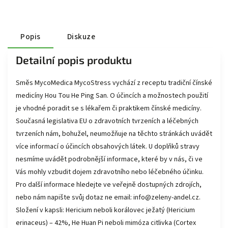
Popis
Diskuze
Detailní popis produktu
Směs MycoMedica MycoStress vychází z receptu tradiční čínské
medicíny Hou Tou He Ping San. O účincích a možnostech použití
je vhodné poradit se s lékařem či praktikem čínské medicíny.
Současná legislativa EU o zdravotních tvrzeních a léčebných
tvrzeních nám, bohužel, neumožňuje na těchto stránkách uvádět
více informací o účincích obsahových látek. U doplňků stravy
nesmíme uvádět podrobnější informace, které by v nás, či ve
Vás mohly vzbudit dojem zdravotního nebo léčebného účinku.
Pro další informace hledejte ve veřejně dostupných zdrojích,
nebo nám napište svůj dotaz ne email: info@zeleny-andel.cz.
Složení v kapsli: Hericium neboli korálovec ježatý (Hericium
erinaceus) – 42%, He Huan Pi neboli mimóza citlivka (Cortex