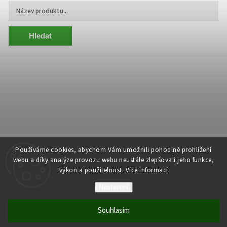
Hledat
Používáme cookies, abychom Vám umožnili pohodlné prohlížení
webu a díky analýze provozu webu neustále zlepšovali jeho funkce,
výkon a použitelnost.
Více informací
Copyright 2026
Centrum Zelený Anděl
. Všechna práva vyhrazena.
Nastavení
Grafický návrh vytvořil a nakódoval
Shoptak.cz
Souhlasím
Vytvořil Shoptet
| Anque Media