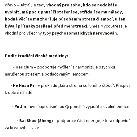
dřevo – Játra), je tedy
vhodný pro toho, kdo se nedokáže
uvolnit, má pocit pnutí či stažení se, střídají se mu nálady,
hodně věcí se mu zhoršuje působením stresu či emocí, u žen
bývají příznaky zesílené před menstruací.
Směs MycoStress je
vhodná pro všechny typy
psychosomatických nerovnováh.
Podle tradiční čínské medicíny:
-
Hericium
–
podporuje myšlení a harmonizuje psychiku
narušenou stresem a potlačovanými emocemi
- He Huan Pi
– v překladu „kůra stromu sdíleného štěstí“. Přispívá
k dobré náladě
- Yu Jin
– uvolňuje stísněnou Qi pomáhá vyjádřit a uvolnit emoce
- Bai Shao (Sheng)
– podporuje část energie, která odpovídá
za kreativitu a vize