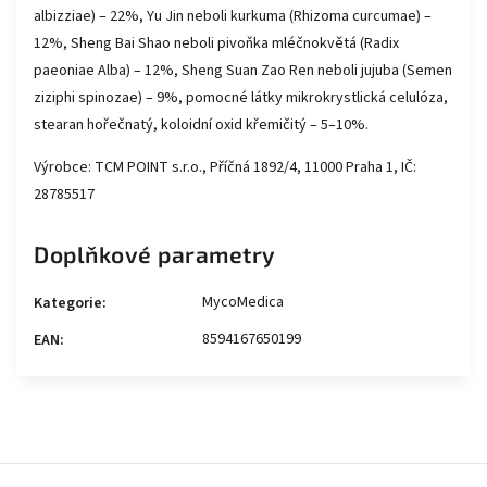
albizziae) – 22%, Yu Jin neboli kurkuma (Rhizoma curcumae) –
12%, Sheng Bai Shao neboli pivoňka mléčnokvětá (Radix
paeoniae Alba) – 12%, Sheng Suan Zao Ren neboli jujuba (Semen
ziziphi spinozae) – 9%, pomocné látky mikrokrystlická celulóza,
stearan hořečnatý, koloidní oxid křemičitý – 5–10%.
Výrobce: TCM POINT s.r.o., Příčná 1892/4, 11000 Praha 1, IČ:
28785517
Doplňkové parametry
MycoMedica
Kategorie
:
8594167650199
EAN
: