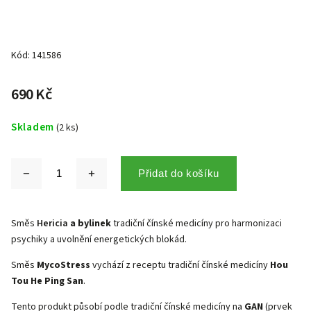
Kód:
141586
690 Kč
Skladem
(2 ks)
Přidat do košíku
Směs
Hericia
a bylinek
tradiční čínské medicíny pro harmonizaci
psychiky a uvolnění energetických blokád.
Směs
MycoStress
vychází z receptu tradiční čínské medicíny
Hou
Tou He Ping San
.
Tento produkt působí podle tradiční čínské medicíny na
GAN
(prvek