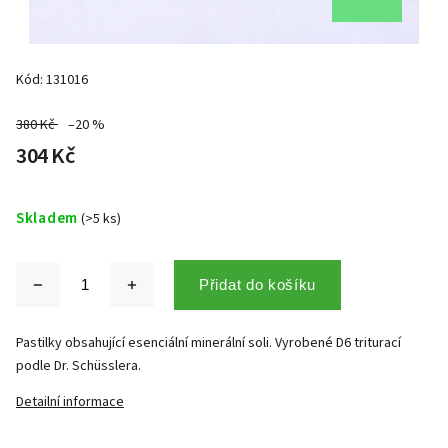
Kód:
131016
380 Kč
–20 %
304 Kč
Skladem
(>5 ks)
Přidat do košíku
Pastilky obsahující esenciální minerální soli. Vyrobené D6 triturací
podle Dr. Schüsslera.
Detailní informace