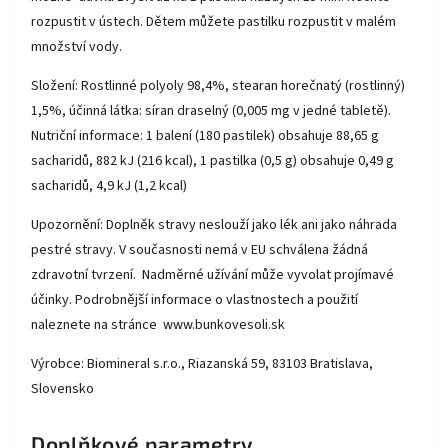
rozpustit v ústech. Dětem můžete pastilku rozpustit v malém
množství vody.
Složení: Rostlinné polyoly 98,4%, stearan horečnatý (rostlinný)
1,5%, účinná látka: síran draselný (0,005 mg v jedné tabletě).
Nutriční informace: 1 balení (180 pastilek) obsahuje 88,65 g
sacharidů, 882 kJ (216 kcal), 1 pastilka (0,5 g) obsahuje 0,49 g
sacharidů, 4,9 kJ (1,2 kcal)
Upozornění: Doplněk stravy neslouží jako lék ani jako náhrada
pestré stravy. V současnosti nemá v EU schválena žádná
zdravotní tvrzení. Nadměrné užívání může vyvolat projímavé
účinky. Podrobnější informace o vlastnostech a použití
naleznete na stránce
www.bunkovesoli.sk
Výrobce: Biomineral s.r.o., Riazanská 59, 83103 Bratislava,
Slovensko
Doplňkové parametry