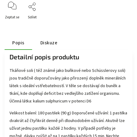
Zeptat se
Sdílet
Popis
Diskuze
Detailní popis produktu
Tkáňové soli ( též známé jako buňkové nebo Schüsslerovy soli)
jsou tradičně doporučovány jako přirozený doplněk minerálních
látek s ideální vstřebatelností. V těle se dostávají do buněk a
tkání, kde doplňují deficit bez vedlejšího zatížení organismu.
Účinná látka:​ kalium sulphuricum v potenci D6
Velikost balení:​ 180 pastilek (90 g) Doporučené užívání: 1 pastilka
dvakrát až čtyřikrát denně při dlouhodobém užívání. Akutně lze
užívat jednu pastilku každé 2 hodiny. V případě potřeby je
možné dávku zvýšit až na 1 pastilku každých 15 min. Nechte