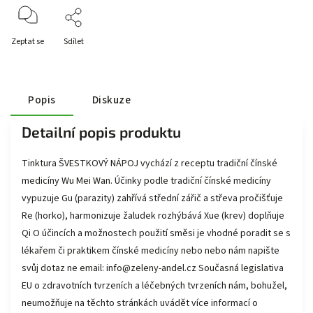
Zeptat se
Sdílet
Popis
Diskuze
Detailní popis produktu
Tinktura ŠVESTKOVÝ NÁPOJ vychází z receptu tradiční čínské
medicíny Wu Mei Wan. Účinky podle tradiční čínské medicíny
vypuzuje Gu (parazity) zahřívá střední zářič a střeva pročišťuje
Re (horko), harmonizuje žaludek rozhýbává Xue (krev) doplňuje
Qi O účincích a možnostech použití směsi je vhodné poradit se s
lékařem či praktikem čínské medicíny nebo nebo nám napište
svůj dotaz ne email: info@zeleny-andel.cz Současná legislativa
EU o zdravotních tvrzeních a léčebných tvrzeních nám, bohužel,
neumožňuje na těchto stránkách uvádět více informací o