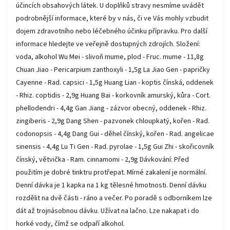
účincích obsahových látek. U doplňků stravy nesmíme uvádět
podrobnější informace, které by v nás, či ve Vás mohly vzbudit
dojem zdravotního nebo léčebného účinku přípravku. Pro další
informace hledejte ve veřejně dostupných zdrojích. Složení:
voda, alkohol Wu Mei - slivoň mume, plod - Fruc. mume - 11,8g
Chuan Jiao - Pericarpium zanthoxyli - 1,5g La Jiao Gen - papričky
Cayenne - Rad. capsici - 1,5g Huang Lian - koptis čínská, oddenek
- Rhiz. coptidis - 2,9g Huang Bai - korkovník amurský, kůra - Cort.
phellodendri - 4,4g Gan Jiang - zázvor obecný, oddenek - Rhiz.
zingiberis - 2,9g Dang Shen - pazvonek chloupkatý, kořen - Rad.
codonopsis - 4,4g Dang Gui - děhel čínský, kořen - Rad. angelicae
sinensis - 4,4g Lu Ti Gen - Rad. pyrolae - 1,5g Gui Zhi - skořicovník
čínský, větvička - Ram. cinnamomi - 2,9g Dávkování: Před
použitím je dobré tinktru protřepat. Mírné zakalení je normální.
Denní dávka je 1 kapka na 1 kg tělesné hmotnosti. Denní dávku
rozdělit na dvě části - ráno a večer. Po poradě s odborníkem lze
dát až trojnásobnou dávku. Užívat na lačno. Lze nakapat i do
horké vody, čímž se odpaří alkohol.