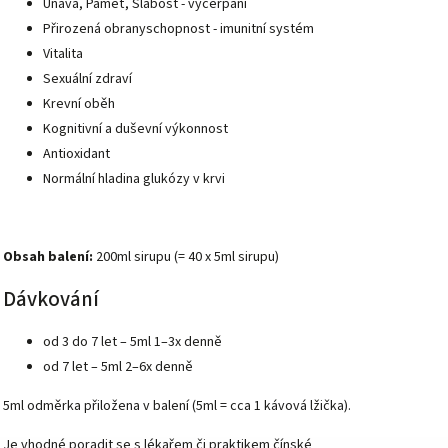
Únava, Paměť, Slabost - vyčerpání
Přirozená obranyschopnost - imunitní systém
Vitalita
Sexuální zdraví
Krevní oběh
Kognitivní a duševní výkonnost
Antioxidant
Normální hladina glukózy v krvi
Obsah balení:
200ml sirupu (= 40 x 5ml sirupu)
Dávkování
od 3 do 7 let –
5ml 1–3x denně
od 7 let –
5ml 2–6x denně
5ml odměrka přiložena v balení (5ml = cca 1 kávová lžička).
Je vhodné poradit se s lékařem či praktikem čínské