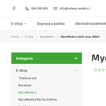
604 268 659
info@zeleny-andel.cz
E-shop
Doprava a platba
Obchodní podmínk
Domů
E-shop
MycoMedica
MycoMedica Opičí sirup 200ml
/
/
/
Myc
Kategorie
E-shop
Tkáňové soli
Boreliset
MycoMedica
MycoMedica MyTao Edition