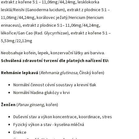
extrakt z kořene 5:1 – 11,06mg/44,24mg, lesklokorka
lesklá/Reishi (Ganoderma lucidum), extrakt z plodnice 5:1 –
11,06mg/44,24mg, korálovec ježatý/Hericium (Hericium
erinaceus), extrakt z plodnice 5:1– 11,06mg/44,24mg,
lékořice/Gan Cao (Rad. Glycyrrhizae), extrakt z kořene 5:1 –
5,53mg/22,12mg
Neobsahuje kofein, lepek, konzervační látky ani barviva.
Schválená zdravotní tvrzení dle platných nařízení EU:
Rehmánie lepkavá
(
Rehmania glutinosa,
Čínský kořen)
Normální činnost cévní soustavy a krevní tlak
Normální hladina glukózy v krvi
Ženšen
(
Panax ginseng
, kořen)
Duševní stav a výkon koncentrace, koordinace, stres
Fyzický výkon a stav - kyselina mléčná
Erekce