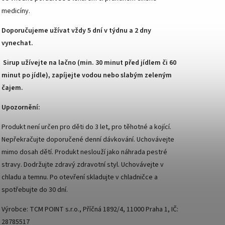
medicíny.
Doporučujeme užívat vždy 5 dní v týdnu a 2 dny
vynechat.
Sirup užívejte na lačno (min. 30 minut před jídlem či 60
minut po jídle), zapíjejte vodou nebo slabým zeleným
čajem.
Upozornění:
Produkt není určen pro děti do 3 let, pro těhotné a kojící.
Nepřekračujte doporučené denní dávkování. Uchovávejte
mimo dosah dětí. Produkt neslouží jako náhrada pestré
stravy. Dodržujte zdravý zdravotní styl. Uchovávejte v
chladu a temnu. Po otevření skladujte v chladničce a
spotřebujte do 30 dní.
Výrobce: TCM POINT s.r.o., Příčná 1892/4, 11000 Praha 1, IČ:
28785517