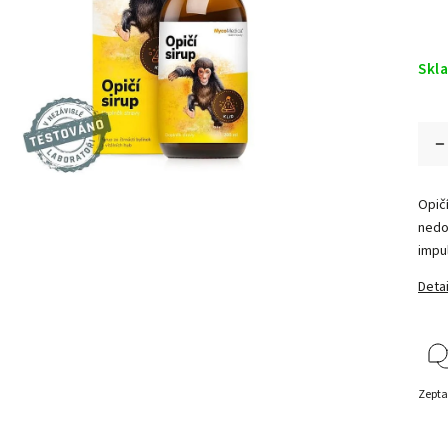
Skl
Opič
nedo
impul
Detai
Zepta