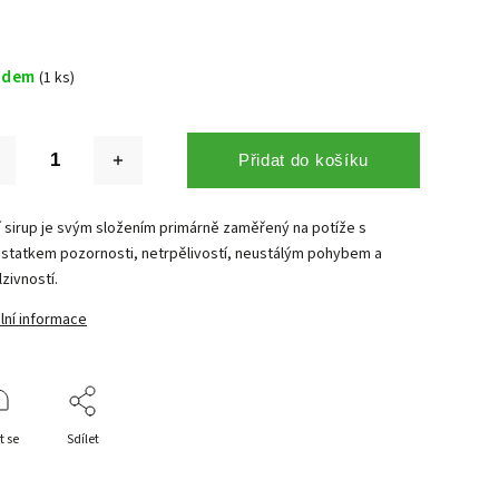
adem
(1 ks)
Přidat do košíku
í sirup je svým složením primárně zaměřený na potíže s
statkem pozornosti, netrpělivostí, neustálým pohybem a
zivností.
lní informace
t se
Sdílet