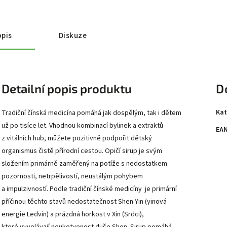
pis
Diskuze
Detailní popis produktu
D
Kat
Tradiční čínská medicína pomáhá jak dospělým, tak i dětem
už po tisíce let. Vhodnou kombinací bylinek a extraktů
EA
z vitálních hub, můžete pozitivně podpořit dětský
organismus čistě přírodní cestou. Opičí sirup je svým
složením primárně zaměřený na potíže s nedostatkem
pozornosti, netrpělivostí, neustálým pohybem
a impulzivností. Podle tradiční čínské medicíny je primární
příčinou těchto stavů nedostatečnost Shen Yin (yinová
energie Ledvin) a prázdná horkost v Xin (Srdci),
které vyvolávají neukotvenost duše Shen. Sirup pomáhá