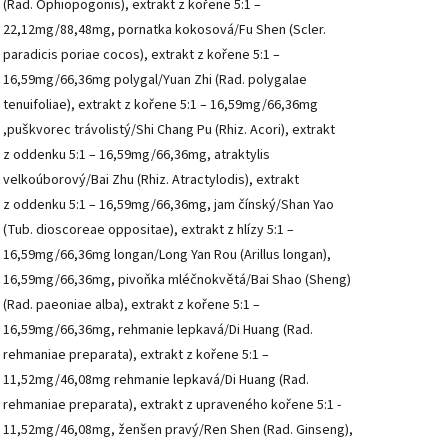
(Rad. Ophiopogonis), extrakt z kořene 5:1 –
22,12mg/88,48mg, pornatka kokosová/Fu Shen (Scler.
paradicis poriae cocos), extrakt z kořene 5:1 –
16,59mg/66,36mg polygal/Yuan Zhi (Rad. polygalae
tenuifoliae), extrakt z kořene 5:1 – 16,59mg/66,36mg
,puškvorec trávolistý/Shi Chang Pu (Rhiz. Acori), extrakt
z oddenku 5:1 – 16,59mg/66,36mg, atraktylis
velkoúborový/Bai Zhu (Rhiz. Atractylodis), extrakt
z oddenku 5:1 – 16,59mg/66,36mg, jam čínský/Shan Yao
(Tub. dioscoreae oppositae), extrakt z hlízy 5:1 –
16,59mg/66,36mg longan/Long Yan Rou (Arillus longan),
16,59mg/66,36mg, pivoňka mléčnokvětá/Bai Shao (Sheng)
(Rad. paeoniae alba), extrakt z kořene 5:1 –
16,59mg/66,36mg, rehmanie lepkavá/Di Huang (Rad.
rehmaniae preparata), extrakt z kořene 5:1 –
11,52mg/46,08mg rehmanie lepkavá/Di Huang (Rad.
rehmaniae preparata), extrakt z upraveného kořene 5:1 -
11,52mg/46,08mg, ženšen pravý/Ren Shen (Rad. Ginseng),