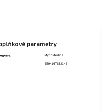
oplňkové parametry
MycoMedica
egorie
:
8594167652148
N
: