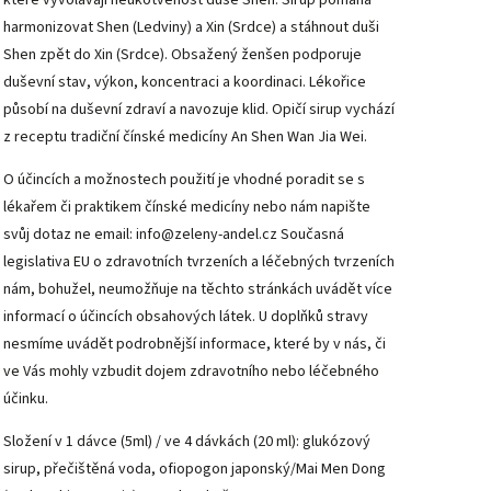
harmonizovat Shen (Ledviny) a Xin (Srdce) a stáhnout duši
Shen zpět do Xin (Srdce). Obsažený ženšen podporuje
duševní stav, výkon, koncentraci a koordinaci. Lékořice
působí na duševní zdraví a navozuje klid. Opičí sirup vychází
z receptu tradiční čínské medicíny An Shen Wan Jia Wei.
O účincích a možnostech použití je vhodné poradit se s
lékařem či praktikem čínské medicíny nebo nám napište
svůj dotaz ne email: info@zeleny-andel.cz Současná
legislativa EU o zdravotních tvrzeních a léčebných tvrzeních
nám, bohužel, neumožňuje na těchto stránkách uvádět více
informací o účincích obsahových látek. U doplňků stravy
nesmíme uvádět podrobnější informace, které by v nás, či
ve Vás mohly vzbudit dojem zdravotního nebo léčebného
účinku.
Složení v 1 dávce (5ml) / ve 4 dávkách (20 ml): glukózový
sirup, přečištěná voda, ofiopogon japonský/Mai Men Dong