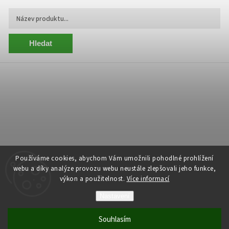
Hledat
Používáme cookies, abychom Vám umožnili pohodlné prohlížení
webu a díky analýze provozu webu neustále zlepšovali jeho funkce,
výkon a použitelnost.
Více informací
Copyright 2026
Centrum Zelený Anděl
. Všechna práva vyhrazena.
Nastavení
Grafický návrh vytvořil a nakódoval
Shoptak.cz
Souhlasím
Vytvořil Shoptet
| Anque Media