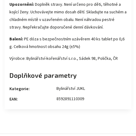
Upozornění:
Doplněk stravy. Není určeno pro děti, těhotné a
kojící ženy. Uchovávejte mimo dosah dětí. Skladujte na suchém a
chladném místě v uzavřeném obalu. Není náhradou pestré
stravy. Nepřekračujte doporučené denní dávkování.
Balení:
PE dóza s bezpečnostním uzávěrem 40 ks tablet po 0,6
g. Celková hmotnost obsahu 24g (±5%)
Výrobce: Bylinářství-kořenářství s.r.o., Sádek 98, Polička, ČR
Doplňkové parametry
Bylinářství JUKL
Kategorie
:
8592891110309
EAN
: