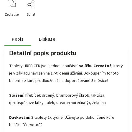
Zeptat se
Sdílet
Popis
Diskuze
Detailní popis produktu
Tablety HŘEBÍČEK jsou jednou součástí
balíčku Červotoč
, který
je v základu navržen na 17-ti denní užívání. Dokoupením tohoto
balení lze kúru prodloužit až na doporučované 3 měsíce!
Složení:
hřebíček drcený, bramborový škrob, laktóza,
(protispékavé látky: talek, stearan hořečnatý), želatina
Dávkování:
3 tablety 1x týdně. Užívejte po dokončené kúře
balíčku "Červotoč".