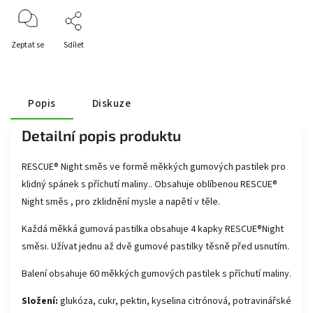
Zeptat se
Sdílet
Popis
Diskuze
Detailní popis produktu
RESCUE® Night směs ve formě měkkých gumových pastilek pro
klidný spánek s příchutí maliny.. Obsahuje oblíbenou
RESCUE®
Night směs
, pro zklidnění mysle a napětí v těle.
Každá měkká gumová pastilka obsahuje 4 kapky
RESCUE®Night
směsi. Užívat jednu až dvě gumové pastilky těsně před usnutím.
Balení obsahuje 60 měkkých gumových pastilek s příchutí maliny.
Složení:
glukóza, cukr, pektin, kyselina citrónová, potravinářské