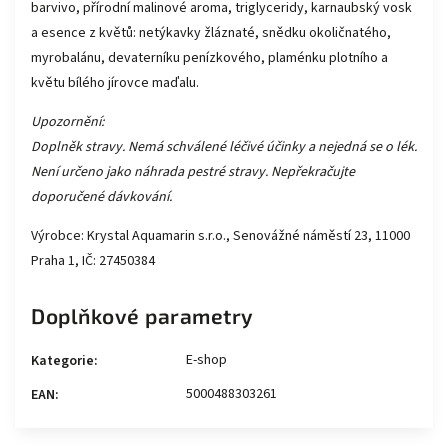
barvivo, přírodní malinové aroma, triglyceridy, karnaubský vosk
a esence z květů: netýkavky žláznaté, snědku okoličnatého,
myrobalánu, devaterníku penízkového, plaménku plotního a
květu bílého jírovce maďalu.
Upozornění:
Doplněk stravy. Nemá schválené léčivé účinky a nejedná se o lék.
Není určeno jako náhrada pestré stravy. Nepřekračujte
doporučené dávkování.
Výrobce: Krystal Aquamarin s.r.o., Senovážné náměstí 23, 11000
Praha 1, IČ: 27450384
Doplňkové parametry
E-shop
Kategorie
:
5000488303261
EAN
: