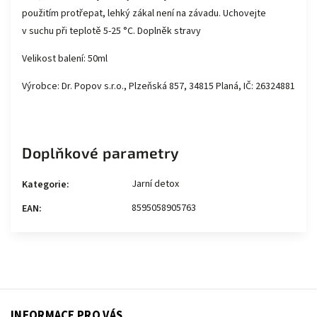
použitím protřepat, lehký zákal není na závadu. Uchovejte
v suchu při teplotě 5-25 °C. Doplněk stravy
Velikost balení: 50ml
Výrobce: Dr. Popov s.r.o., Plzeňská 857, 34815 Planá, IČ: 26324881
Doplňkové parametry
Jarní detox
Kategorie
:
8595058905763
EAN
:
INFORMACE PRO VÁS