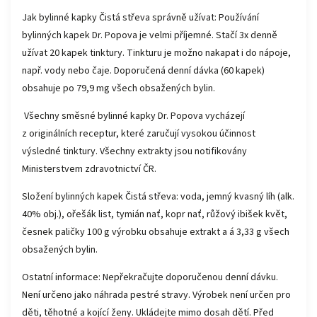
Jak bylinné kapky Čistá střeva správně užívat: Používání
bylinných kapek Dr. Popova je velmi příjemné. Stačí 3x denně
užívat 20 kapek tinktury. Tinkturu je možno nakapat i do nápoje,
např. vody nebo čaje. Doporučená denní dávka (60 kapek)
obsahuje po 79,9 mg všech obsažených bylin.
Všechny směsné bylinné kapky Dr. Popova vycházejí
z originálních receptur, které zaručují vysokou účinnost
výsledné tinktury. Všechny extrakty jsou notifikovány
Ministerstvem zdravotnictví ČR.
Složení bylinných kapek Čistá střeva: voda, jemný kvasný líh (alk.
40% obj.), ořešák list, tymián nať, kopr nať, růžový ibišek květ,
česnek paličky 100 g výrobku obsahuje extrakt a á 3,33 g všech
obsažených bylin.
Ostatní informace: Nepřekračujte doporučenou denní dávku.
Není určeno jako náhrada pestré stravy. Výrobek není určen pro
děti, těhotné a kojící ženy. Ukládejte mimo dosah dětí. Před