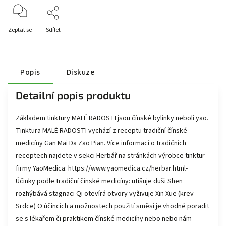
Zeptat se
Sdílet
Popis
Diskuze
Detailní popis produktu
Základem tinktury MALÉ RADOSTI jsou čínské bylinky neboli yao.
Tinktura MALÉ RADOSTI vychází z receptu tradiční čínské
medicíny Gan Mai Da Zao Pian. Více informací o tradičních
receptech najdete v sekci Herbář na stránkách výrobce tinktur-
firmy YaoMedica: https://www.yaomedica.cz/herbar.html-
Účinky podle tradiční čínské medicíny: utišuje duši Shen
rozhýbává stagnaci Qi otevírá otvory vyživuje Xin Xue (krev
Srdce) O účincích a možnostech použití směsi je vhodné poradit
se s lékařem či praktikem čínské medicíny nebo nebo nám