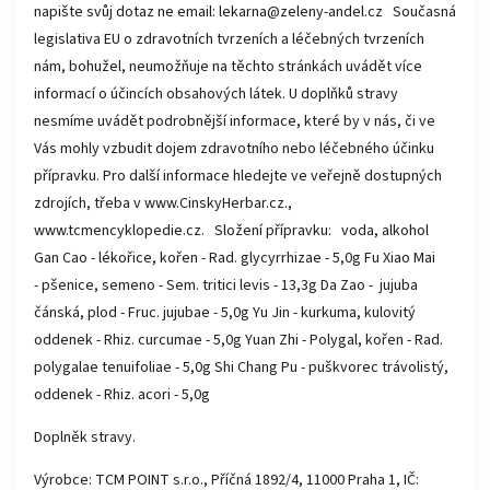
napište svůj dotaz ne email: lekarna@zeleny-andel.cz Současná
legislativa EU o zdravotních tvrzeních a léčebných tvrzeních
nám, bohužel, neumožňuje na těchto stránkách uvádět více
informací o účincích obsahových látek. U doplňků stravy
nesmíme uvádět podrobnější informace, které by v nás, či ve
Vás mohly vzbudit dojem zdravotního nebo léčebného účinku
přípravku. Pro další informace hledejte ve veřejně dostupných
zdrojích, třeba v www.CinskyHerbar.cz.,
www.tcmencyklopedie.cz. Složení přípravku: voda, alkohol
Gan Cao - lékořice, kořen - Rad. glycyrrhizae - 5,0g Fu Xiao Mai
- pšenice, semeno - Sem. tritici levis - 13,3g Da Zao - jujuba
čánská, plod - Fruc. jujubae - 5,0g Yu Jin - kurkuma, kulovitý
oddenek - Rhiz. curcumae - 5,0g Yuan Zhi - Polygal, kořen - Rad.
polygalae tenuifoliae - 5,0g Shi Chang Pu - puškvorec trávolistý,
oddenek - Rhiz. acori - 5,0g
Doplněk stravy.
Výrobce: TCM POINT s.r.o., Příčná 1892/4, 11000 Praha 1, IČ: