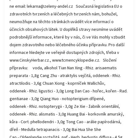
ne email: lekarna@zeleny-andel.cz Současná legislativa EU o
zdravotních tvrzeních a léčebných tvrzeních nám, bohužel,
neumožňuje na těchto stránkách uvádět více informací o
účincích obsahových látek. U doplňků stravy nesmíme uvádět
podrobnější informace, které by v nás, či ve Vás mohly vzbudit
dojem zdravotního nebo léčebného účinku přípravku. Pro další
informace hledejte ve veřejně dostupných zdrojích, třeba v
www.CinskyHerbar.cz., www.tcmencyklopedie.cz. Složení
přípravku: voda, alkohol Tian Nan Xing - Rhiz. arisaematis
preparata - 1,8g Cang Zhu - atraktylis vejčitá, oddenek - Rhiz.
atractilodis - 3,6g Chuan Xiong - koprníček Wallichův,
oddenek - Rhiz. ligustici - 3,0g Long Dan Cao - hořec, kořen - Rad.
gentianae - 3,0g Qiang Huo - notopterigium dřípené,
oddenek - Rhiz. notopterygii - 3,0g Ze Xie - žabník orientální,
oddenek - Rhiz. alismatis - 3,0g Huang Bai - korkovník amurský,
kůra - Cort. phellodendri - 3,0g Tong Cao - arálie papírodárná,
dřeň - Medulla tetrapanacis - 3,0g Bai Hua She She
Cao - Oldenlandie roztažitá, nať - Herb. hedyotis diffusa - 4,5g