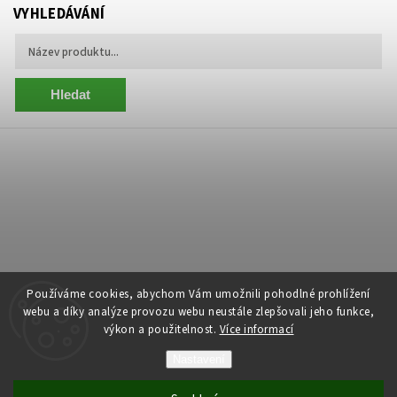
VYHLEDÁVÁNÍ
Hledat
Používáme cookies, abychom Vám umožnili pohodlné prohlížení
webu a díky analýze provozu webu neustále zlepšovali jeho funkce,
výkon a použitelnost.
Více informací
Copyright 2026
Centrum Zelený Anděl
. Všechna práva vyhrazena.
Nastavení
Grafický návrh vytvořil a nakódoval
Shoptak.cz