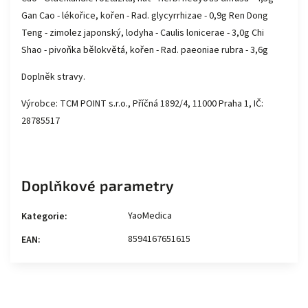
Gan Cao - lékořice, kořen - Rad. glycyrrhizae - 0,9g Ren Dong
Teng - zimolez japonský, lodyha - Caulis lonicerae - 3,0g Chi
Shao - pivoňka bělokvětá, kořen - Rad. paeoniae rubra - 3,6g
Doplněk stravy.
Výrobce: TCM POINT s.r.o., Příčná 1892/4, 11000 Praha 1, IČ:
28785517
Doplňkové parametry
YaoMedica
Kategorie
:
8594167651615
EAN
: