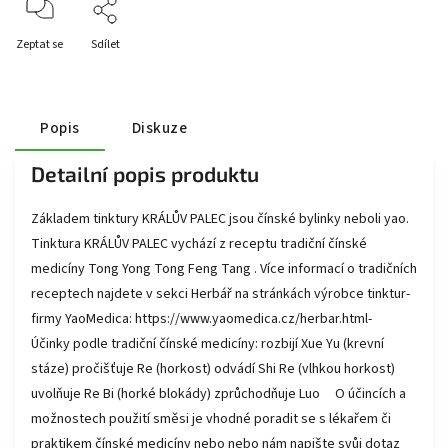
Zeptat se
Sdílet
Popis
Diskuze
Detailní popis produktu
Základem tinktury KRÁLŮV PALEC jsou čínské bylinky neboli yao.
Tinktura KRÁLŮV PALEC vychází z receptu tradiční čínské
medicíny Tong Yong Tong Feng Tang . Více informací o tradičních
receptech najdete v sekci Herbář na stránkách výrobce tinktur-
firmy YaoMedica: https://www.yaomedica.cz/herbar.html-
Účinky podle tradiční čínské medicíny: rozbijí Xue Yu (krevní
stáze) pročišťuje Re (horkost) odvádí Shi Re (vlhkou horkost)
uvolňuje Re Bi (horké blokády) zprůchodňuje Luo O účincích a
možnostech použití směsi je vhodné poradit se s lékařem či
praktikem čínské medicíny nebo nebo nám napište svůj dotaz