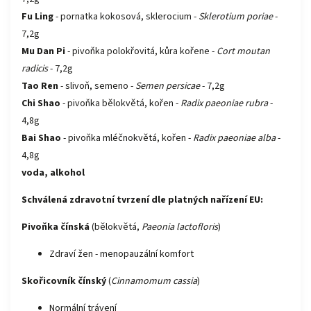
Fu Ling
- pornatka kokosová, sklerocium -
Sklerotium poriae
-
7,2g
Mu Dan Pi
- pivoňka polokřovitá, kůra kořene -
Cort moutan
radicis
- 7,2g
Tao Ren
- slivoň, semeno -
Semen persicae
- 7,2g
Chi Shao
- pivoňka bělokvětá, kořen -
Radix paeoniae rubra
-
4,8g
Bai Shao
- pivoňka mléčnokvětá, kořen -
Radix paeoniae alba
-
4,8g
voda, alkohol
Schválená zdravotní tvrzení dle platných nařízení EU:
Pivoňka čínská
(bělokvětá,
Paeonia lactofloris
)
Zdraví žen - menopauzální komfort
Skořicovník čínský
(
Cinnamomum cassia
)
Normální trávení