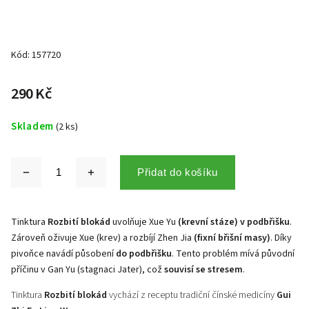
Kód:
157720
290 Kč
Skladem
(2 ks)
Přidat do košíku
Tinktura
Rozbití blokád
uvolňuje Xue Yu
(krevní stáze) v podbřišku
.
Zároveň oživuje Xue (krev) a rozbíjí Zhen Jia
(fixní břišní masy)
. Díky
pivoňce navádí působení
do podbřišku
. Tento problém mívá původní
příčinu v Gan Yu (stagnaci Jater), což
souvisí se stresem
.
Tinktura
Rozbití blokád
vychází z receptu tradiční čínské medicíny
Gui