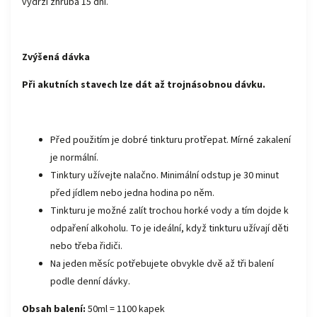
vydrží zhruba 15 dní.
Zvýšená dávka
Při akutních stavech lze dát až trojnásobnou dávku.
Před použitím je dobré tinkturu protřepat. Mírné zakalení
je normální.
Tinktury užívejte nalačno. Minimální odstup je 30 minut
před jídlem nebo jedna hodina po něm.
Tinkturu je možné zalít trochou horké vody a tím dojde k
odpaření alkoholu. To je ideální, když tinkturu užívají děti
nebo třeba řidiči.
Na jeden měsíc potřebujete obvykle dvě až tři balení
podle denní dávky.
Obsah balení:
50ml = 1100 kapek