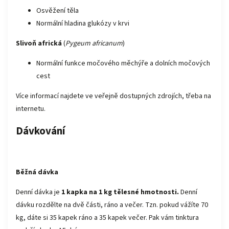
Osvěžení těla
Normální hladina glukózy v krvi
Slivoň africká
(
Pygeum africanum
)
Normální funkce močového měchýře a dolních močových
cest
Více informací najdete ve veřejně dostupných zdrojích, třeba na
internetu.
Dávkování
Běžná dávka
Denní dávka je
1 kapka na 1 kg tělesné hmotnosti
.
Denní
dávku rozdělte na dvě části, ráno a večer. Tzn. pokud vážíte 70
kg, dáte si 35 kapek ráno a 35 kapek večer. Pak vám tinktura