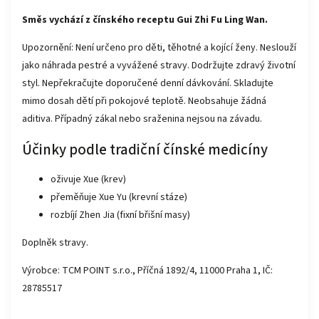
Směs vychází z čínského receptu
Gui Zhi Fu Ling Wan.
Upozornění: Není určeno pro děti, těhotné a kojící ženy. Neslouží
jako náhrada pestré a vyvážené stravy. Dodržujte zdravý životní
styl. Nepřekračujte doporučené denní dávkování. Skladujte
mimo dosah dětí při pokojové teplotě. Neobsahuje žádná
aditiva. Případný zákal nebo sraženina nejsou na závadu.
Účinky podle
tradiční čínské medicíny
oživuje Xue (krev)
přeměňuje Xue Yu (krevní stáze)
rozbíjí Zhen Jia (fixní břišní masy)
Doplněk stravy.
Výrobce: TCM POINT s.r.o., Příčná 1892/4, 11000 Praha 1, IČ:
28785517