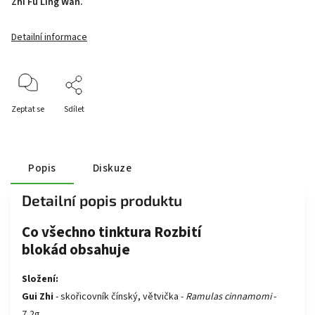
Zhi Fu Ling Wan.
Detailní informace
Zeptat se
Sdílet
Popis
Diskuze
Detailní popis produktu
Co všechno tinktura
Rozbití
blokád
obsahuje
Složení:
Gui Zhi
- skořicovník čínský, větvička -
Ramulas cinnamomi
-
7,2g