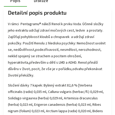
Popis
Diskuze
Detailní popis produktu
V rámci Pentagramu® náleží Renol k prvku Voda. Účinné složky
jeho extraktu udržují zdraví močových cest, ledvin a prostaty.
Zajišťují pohyblivost kloubů a chrupavek a udržují zdraví
pokožky. Použití Renolu z hlediska psychiky: Nemožnost uvolnit
se, nedůvěřivost,podezřívavostí, nesmělost, nerozhodnost,
neklid spojený se strachem a pocitem ohrožení,
hyperaktivita,především u dětí s LMD a ADHD. Renol přináší
důvěru v život, pocit, že vše je v pořádku,odvahu překonávat
životní překážky.
Složení dávky 7 kapek: Bylinný extrakt 82,6 % [Verbena
officinalis (radix) 0,035 ml, Calluna vulgaris (herbac/fl.) 0,029 ml,
Solidago virgaurea (herba) 0,029 ml, Artemisia dracunculus
(herba) 0,023 ml, Erigeron canadensis (herba) 0,023 ml, Ribes
nigrum (folium) 0,023 ml, Arctium lappa (radix) 0,020 ml, Bidens