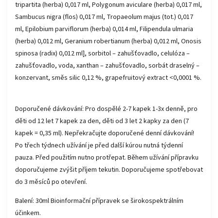
tripartita (herba) 0,017 ml, Polygonum aviculare (herba) 0,017 ml,
Sambucus nigra (flos) 0,017 ml, Tropaeolum majus (tot.) 0,017
ml, Epilobium parviflorum (herba) 0,014 ml, Filipendula ulmaria
(herba) 0,012 ml, Geranium robertianum (herba) 0,012 ml, Onosis
spinosa (radix) 0,012 ml], sorbitol – zahušťovadlo, celulóza –
zahušťovadlo, voda, xanthan – zahušťovadlo, sorbát draselný –
konzervant, směs silic 0,12 %, grapefruitový extract <0,0001 %.
Doporučené dávkování: Pro dospělé 2-7 kapek 1-3x denně, pro
děti od 12 let 7 kapek za den, děti od 3 let 2 kapky za den (7
kapek = 0,35 ml). Nepřekračujte doporučené denní dávkování!
Po třech týdnech užívání je před další kúrou nutná týdenní
pauza. Před použitím nutno protřepat. Během užívání přípravku
doporučujeme zvýšit příjem tekutin. Doporučujeme spotřebovat
do 3 měsíců po otevření.
Balení: 30ml Bioinformační přípravek se širokospektrálním
účinkem.