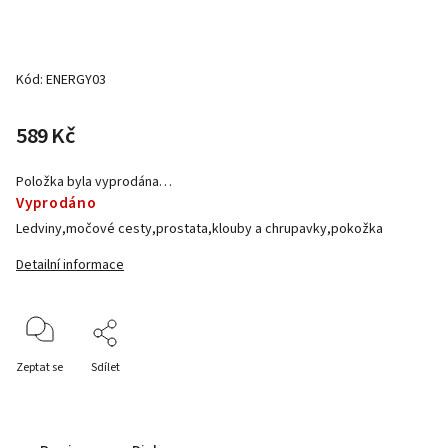
Kód:
ENERGY03
589 Kč
Položka byla vyprodána…
Vyprodáno
Ledviny,močové cesty,prostata,klouby a chrupavky,pokožka
Detailní informace
Zeptat se
Sdílet