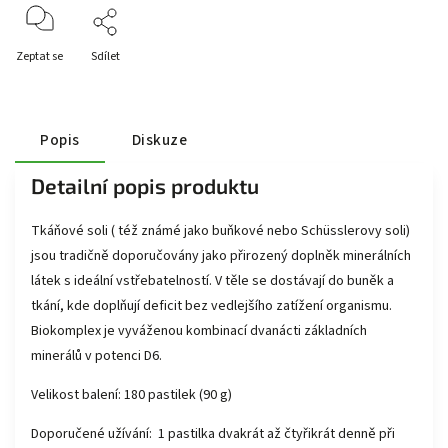
Zeptat se
Sdílet
Popis
Diskuze
Detailní popis produktu
Tkáňové soli ( též známé jako buňkové nebo Schüsslerovy soli)
jsou tradičně doporučovány jako přirozený doplněk minerálních
látek s ideální vstřebatelností. V těle se dostávají do buněk a
tkání, kde doplňují deficit bez vedlejšího zatížení organismu.
Biokomplex je vyváženou kombinací dvanácti základních
minerálů v potenci D6.
Velikost balení:​ 180 pastilek (90 g)
Doporučené užívání: 1 pastilka dvakrát až čtyřikrát denně při