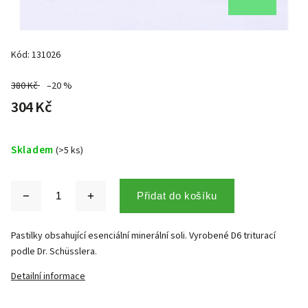
Kód:
131026
380 Kč
–20 %
304 Kč
Skladem
(>5 ks)
Přidat do košíku
Pastilky obsahující esenciální minerální soli. Vyrobené D6 triturací
podle Dr. Schüsslera.
Detailní informace