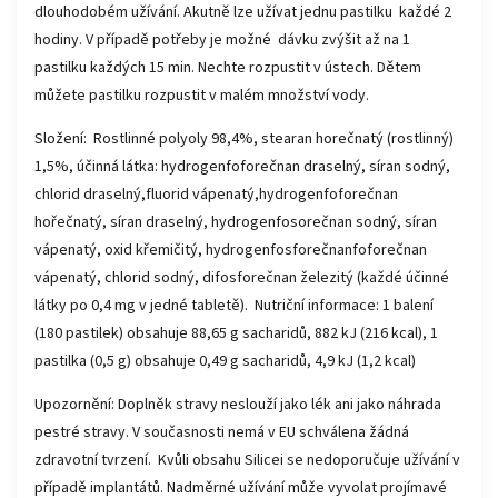
dlouhodobém užívání. Akutně lze užívat jednu pastilku každé 2
hodiny. V případě potřeby je možné dávku zvýšit až na 1
pastilku každých 15 min. Nechte rozpustit v ústech. Dětem
můžete pastilku rozpustit v malém množství vody.
Složení: Rostlinné polyoly 98,4%, stearan horečnatý (rostlinný)
1,5%, účinná látka: hydrogenfoforečnan draselný, síran sodný,
chlorid draselný,fluorid vápenatý,hydrogenfoforečnan
hořečnatý, síran draselný, hydrogenfosorečnan sodný, síran
vápenatý, oxid křemičitý, hydrogenfosforečnanfoforečnan
vápenatý, chlorid sodný, difosforečnan železitý (každé účinné
látky po 0,4 mg v jedné tabletě). Nutriční informace: 1 balení
(180 pastilek) obsahuje 88,65 g sacharidů, 882 kJ (216 kcal), 1
pastilka (0,5 g) obsahuje 0,49 g sacharidů, 4,9 kJ (1,2 kcal)
Upozornění: Doplněk stravy neslouží jako lék ani jako náhrada
pestré stravy. V současnosti nemá v EU schválena žádná
zdravotní tvrzení. Kvůli obsahu Silicei se nedoporučuje užívání v
případě implantátů. Nadměrné užívání může vyvolat projímavé