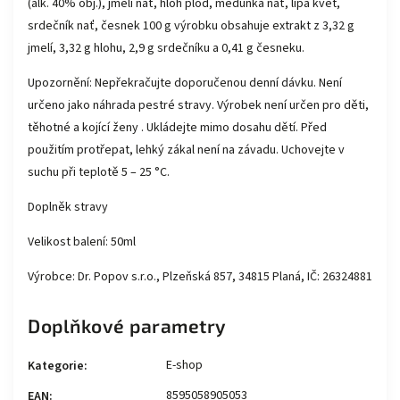
(alk. 40% obj.), jmelí nať, hloh plod, meduňka nať, lípa květ,
srdečník nať, česnek 100 g výrobku obsahuje extrakt z 3,32 g
jmelí, 3,32 g hlohu, 2,9 g srdečníku a 0,41 g česneku.
Upozornění: Nepřekračujte doporučenou denní dávku. Není
určeno jako náhrada pestré stravy. Výrobek není určen pro děti,
těhotné a kojící ženy . Ukládejte mimo dosahu dětí. Před
použitím protřepat, lehký zákal není na závadu. Uchovejte v
suchu při teplotě 5 – 25 °C.
Doplněk stravy
Velikost balení: 50ml
Výrobce: Dr. Popov s.r.o., Plzeňská 857, 34815 Planá, IČ: 26324881
Doplňkové parametry
E-shop
Kategorie
:
8595058905053
EAN
: