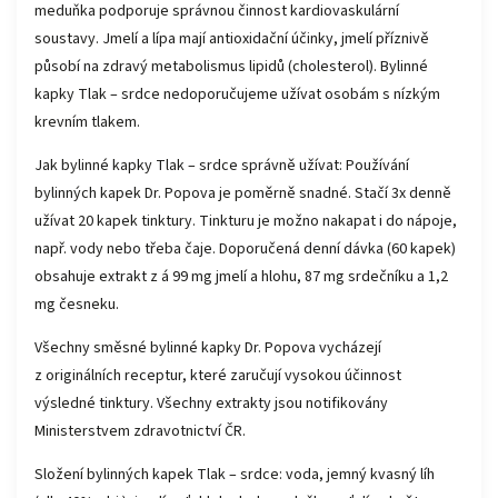
meduňka podporuje správnou činnost kardiovaskulární
soustavy. Jmelí a lípa mají antioxidační účinky, jmelí příznivě
působí na zdravý metabolismus lipidů (cholesterol). Bylinné
kapky Tlak – srdce nedoporučujeme užívat osobám s nízkým
krevním tlakem.
Jak bylinné kapky Tlak – srdce správně užívat: Používání
bylinných kapek Dr. Popova je poměrně snadné. Stačí 3x denně
užívat 20 kapek tinktury. Tinkturu je možno nakapat i do nápoje,
např. vody nebo třeba čaje. Doporučená denní dávka (60 kapek)
obsahuje extrakt z á 99 mg jmelí a hlohu, 87 mg srdečníku a 1,2
mg česneku.
Všechny směsné bylinné kapky Dr. Popova vycházejí
z originálních receptur, které zaručují vysokou účinnost
výsledné tinktury. Všechny extrakty jsou notifikovány
Ministerstvem zdravotnictví ČR.
Složení bylinných kapek Tlak – srdce: voda, jemný kvasný líh