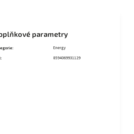
oplňkové parametry
Energy
egorie
:
8594069931129
N
: