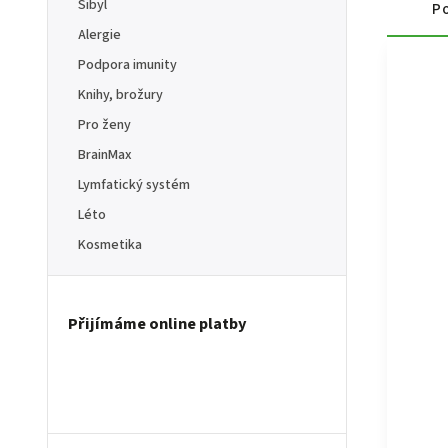
Sibyl
Po
Alergie
Podpora imunity
Knihy, brožury
Pro ženy
BrainMax
Lymfatický systém
Léto
Kosmetika
Přijímáme online platby