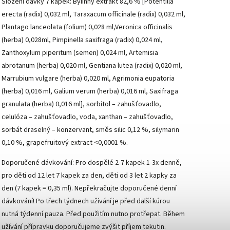
Složení dávky 7 kapek: Bylinný extrakt 82,6 % [Potentilla
erecta (radix) 0,032 ml, Taraxacum officinale (radix) 0,032 ml,
Plantago lanceolata (folium) 0,028 ml,Veronica officinalis
(herba) 0,028ml, Pimpinella saxifraga (radix) 0,024 ml,
Zanthoxylum piperitum (semen) 0,024 ml, Artemisia
abrotanum (herba) 0,020 ml, Gentiana lutea (radix) 0,020 ml,
Marrubium vulgare (herba) 0,020 ml, Agrimonia eupatoria
(herba) 0,016 ml, Galium verum (herba) 0,016 ml, Saxifraga
granulata (herba) 0,016 ml], sorbitol – zahušťovadlo,
celulóza – zahušťovadlo, voda, xanthan – zahušťovadlo,
sorbát draselný – konzervant, směs silic 0,12 %, silymarin
0,10 %, grapefruitový extract <0,0001 %.
Doporučené dávkování: Pro dospělé 2-7 kapek 1-3x denně,
pro děti od 12 let 7 kapek za den, děti od 3 let 2 kapky za
den (7 kapek = 0,35 ml). Nepřekračujte doporučené denní
dávkování! Po třech týdnech užívání je před další kúrou
nutná týdenní pauza. Před použitím nutno protřepat. Během
užívání přípravku doporučujeme zvýšit příjem tekutin.