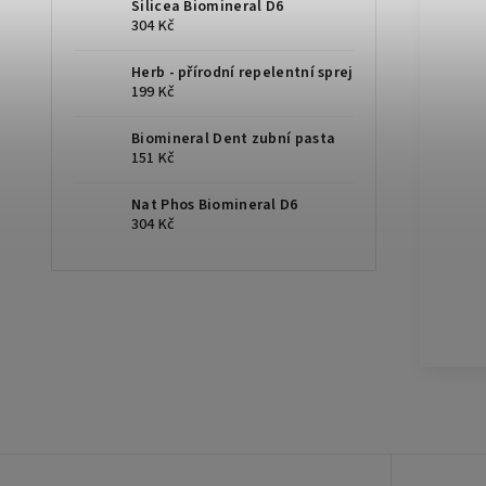
Silicea Biomineral D6
304 Kč
Herb - přírodní repelentní sprej
199 Kč
Biomineral Dent zubní pasta
151 Kč
Nat Phos Biomineral D6
304 Kč