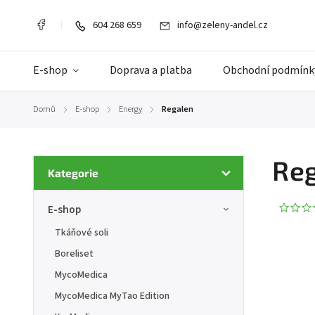
604 268 659
info@zeleny-andel.cz
E-shop
Doprava a platba
Obchodní podmínk
Domů
E-shop
Energy
Regalen
/
/
/
Re
Kategorie
E-shop
Tkáňové soli
Boreliset
MycoMedica
MycoMedica MyTao Edition