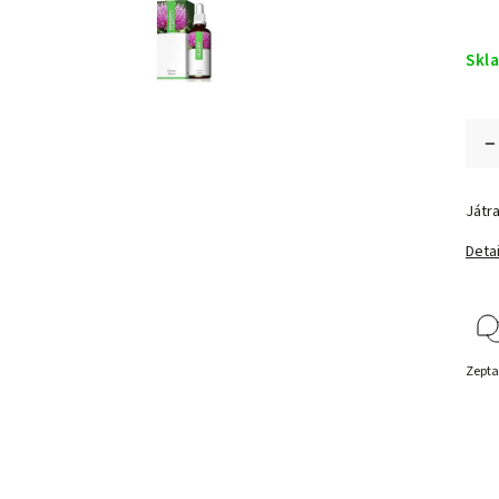
Skl
Játra
Detai
Zepta