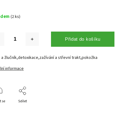
adem
(2 ks)
Přidat do košíku
 a žlučník,detoxikace,zažívání a střevní trakt,pokožka
lní informace
t se
Sdílet