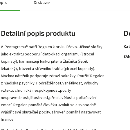
pis
Diskuze
Detailní popis produktu
D
Kat
V Pentagramu® patří Regalen k prvku Dřevo. Účinné složky
jeho extraktu podporují detoxikaci organismu (jitrocel
EA
kopinatý), harmonizují funkci jater a žlučníku (řepík
lékařský), trávení a střevního traktu (jitrocel kopinatý).
Mochna nátržník podporuje zdraví pokožky. Použití Regalen
z hlediska psychiky: Podrážděnost,vznětlivost, výbuchy
vzteku, chronická nespokojenost,pocity
nespravedlnosti,lítostivost,přecitlivělost a potlačování
emocí. Regalen pomáhá člověku uvolnit se a svobodně
vyjádřit své skutečné pocity,zároveň pomáhá nastavovat
hranice.