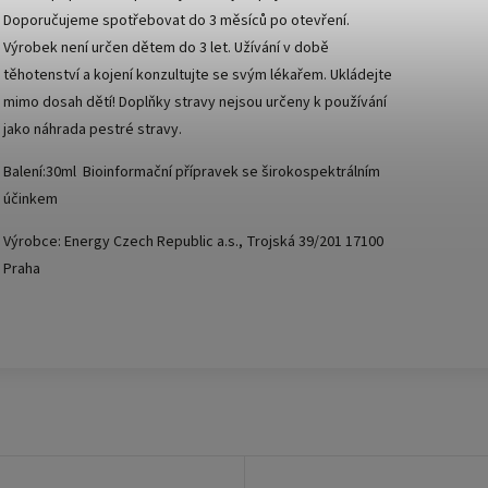
Doporučujeme spotřebovat do 3 měsíců po otevření.
Výrobek není určen dětem do 3 let. Užívání v době
těhotenství a kojení konzultujte se svým lékařem. Ukládejte
mimo dosah dětí! Doplňky stravy nejsou určeny k používání
jako náhrada pestré stravy.
Balení:30ml Bioinformační přípravek se širokospektrálním
účinkem
Výrobce: Energy Czech Republic a.s., Trojská 39/201 17100
Praha