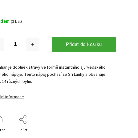
adem
(3 bal)
Přidat do košíku
han je doplněk stravy ve formě instantního ajurvédského
nného nápoje. Tento nápoj pochází ze Srí Lanky a obsahuje
 14 různých bylin.
lní informace
t se
Sdílet