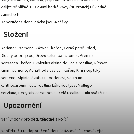
Zalijte přibližně 100-250ml horké vody (NE vroucí!) Důkladně
zamíchejte.
Doporučená denní dávka jsou 4 sáčky.
Složení
Koriandr - semena, Zázvor - kořen, Černý pepř - plod,
Dlouhý pepř - plod, Dřevo calumba - stonek, Premna
herbacea - kořen, Evolvulus alsinoide - celá rostlina, Římský
kmín - semeno, Adhathoda vasica - kořen, Kmín koptský -
semeno, Alpinie lékařská - oddenek, Solanum
xanthocarpum - celá rostlina Lékořice lysá, Mollugo
cerviana, Hedyotis corymbosa - celá rostlina, Cukrová třtina
Upozornění
Není vhodný pro děti, těhotné a kojící.
Nepřekračujte doporučené denní dávkování, uchovávejte