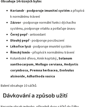
Obsahuje 14 různých bylin:
Koriandr
-
podporuje imunitní systém
a přispívá
k normálnímu trávení
Zázvor
- podporuje normální funkci dýchacího
systému, podporuje vitalitu a potlačuje únavu
Černý pepř
- antioxidant
Dlouhý pepř
- podporuje povzbuzení
Lékořice lysá
- podporuje imunitní systém
Římský kmín -
přispívá k normálnímu trávení
Kolumbské dřevo, Kmín koptský
,
Solanum
xanthocarpum, Mollugo cerviana, Hedyotis
corymbosa, Premna herbacea, Evolvulus
alsinoide, Adhathoda vasica
Balení obsahuje 10 sáčků.
Dávkování a způsob užití
Nasypte obsah jednoho, případně dvou sáčků do šálku.