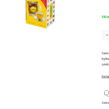
Skl
Sama
byli
směs
Detai
Zepta