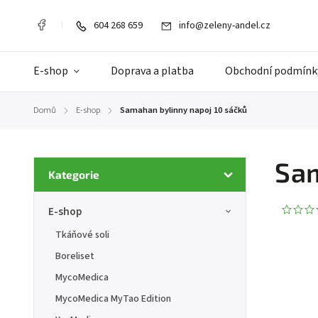
604 268 659
info@zeleny-andel.cz
E-shop
Doprava a platba
Obchodní podmínk
Domů
E-shop
Samahan bylinny napoj 10 sáčků
/
/
Sam
Kategorie
E-shop
Tkáňové soli
Boreliset
MycoMedica
MycoMedica MyTao Edition