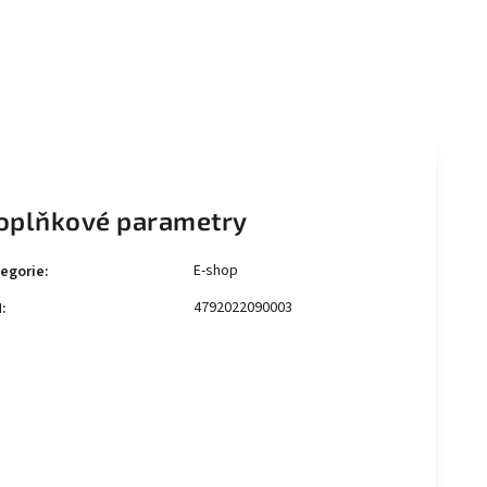
oplňkové parametry
E-shop
egorie
:
4792022090003
N
: