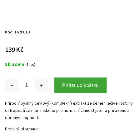
Kód:
142601B
139 Kč
Skladem
(1 ks)
Přidat do košíku
Přírodní bylinný celkový (komplexní) extrakt ze semen léčivé rostliny
ostropestřce mariánského pro normální činnost jater a přirozenou
obranyschopnost.
Detailní informace