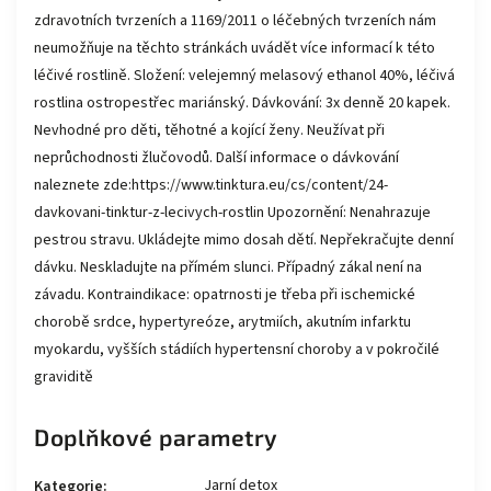
zdravotních tvrzeních a 1169/2011 o léčebných tvrzeních nám
neumožňuje na těchto stránkách uvádět více informací k této
léčivé rostlině. Složení: velejemný melasový ethanol 40%, léčivá
rostlina ostropestřec mariánský. Dávkování: 3x denně 20 kapek.
Nevhodné pro děti, těhotné a kojící ženy. Neužívat při
neprůchodnosti žlučovodů. Další informace o dávkování
naleznete zde:https://www.tinktura.eu/cs/content/24-
davkovani-tinktur-z-lecivych-rostlin Upozornění: Nenahrazuje
pestrou stravu. Ukládejte mimo dosah dětí. Nepřekračujte denní
dávku. Neskladujte na přímém slunci. Případný zákal není na
závadu. Kontraindikace: opatrnosti je třeba při ischemické
chorobě srdce, hypertyreóze, arytmiích, akutním infarktu
myokardu, vyšších stádiích hypertensní choroby a v pokročilé
graviditě
Doplňkové parametry
Jarní detox
Kategorie
: