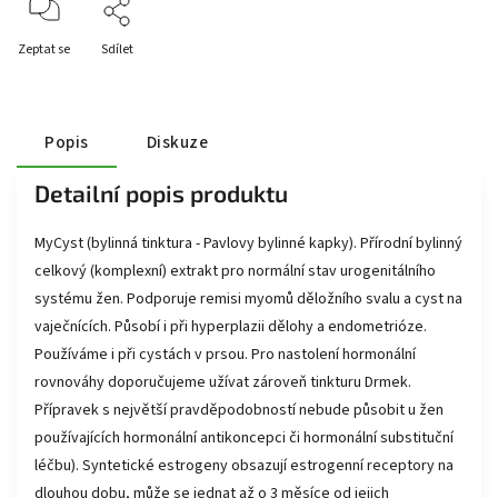
Zeptat se
Sdílet
Popis
Diskuze
Detailní popis produktu
MyCyst (bylinná tinktura - Pavlovy bylinné kapky). Přírodní bylinný
celkový (komplexní) extrakt pro normální stav urogenitálního
systému žen. Podporuje remisi myomů děložního svalu a cyst na
vaječnících. Působí i při hyperplazii dělohy a endometrióze.
Používáme i při cystách v prsou. Pro nastolení hormonální
rovnováhy doporučujeme užívat zároveň tinkturu Drmek.
Přípravek s největší pravděpodobností nebude působit u žen
používajících hormonální antikoncepci či hormonální substituční
léčbu). Syntetické estrogeny obsazují estrogenní receptory na
dlouhou dobu, může se jednat až o 3 měsíce od jejich