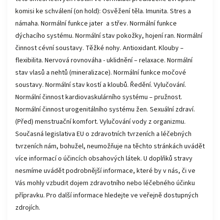
komisi ke schválení (on hold): Osvěžení těla. Imunita. Stres a
námaha. Normální funkce jater a střev. Normální funkce
dýchacího systému. Normální stav pokožky, hojení ran. Normální
činnost cévní soustavy. Těžké nohy. Antioxidant. Klouby –
flexibilita. Nervová rovnováha - uklidnění – relaxace. Normální
stav vlasů a nehtů (mineralizace). Normální funkce močové
soustavy. Normální stav kostí a kloubů. Ředění. Vylučování.
Normální činnost kardiovaskulárního systému – pružnost.
Normální činnost urogenitálního systému žen. Sexuální zdraví.
(Před) menstruační komfort. Vylučování vody z organizmu.
Současná legislativa EU o zdravotních tvrzeních a léčebných
tvrzeních nám, bohužel, neumožňuje na těchto stránkách uvádět
více informací o účincích obsahových látek. U doplňků stravy
nesmíme uvádět podrobnější informace, které by v nás, či ve
Vás mohly vzbudit dojem zdravotního nebo léčebného účinku
přípravku. Pro další informace hledejte ve veřejně dostupných
zdrojích.