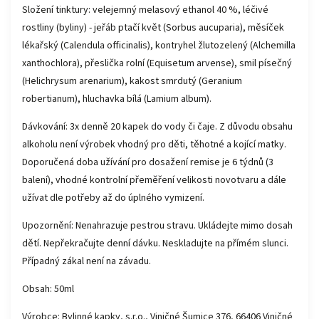
Složení tinktury: velejemný melasový ethanol 40 %, léčivé
rostliny (byliny) - jeřáb ptačí květ (Sorbus aucuparia), měsíček
lékařský (Calendula officinalis), kontryhel žlutozelený (Alchemilla
xanthochlora), přeslička rolní (Equisetum arvense), smil písečný
(Helichrysum arenarium), kakost smrdutý (Geranium
robertianum), hluchavka bílá (Lamium album).
Dávkování: 3x denně 20 kapek do vody či čaje. Z důvodu obsahu
alkoholu není výrobek vhodný pro děti, těhotné a kojící matky.
Doporučená doba užívání pro dosažení remise je 6 týdnů (3
balení), vhodné kontrolní přeměření velikosti novotvaru a dále
užívat dle potřeby až do úplného vymizení.
Upozornění: Nenahrazuje pestrou stravu. Ukládejte mimo dosah
dětí. Nepřekračujte denní dávku. Neskladujte na přímém slunci.
Případný zákal není na závadu.
Obsah: 50ml
Výrobce: Bylinné kapky, s.r.o., Viničné Šumice 376, 66406 Viničné