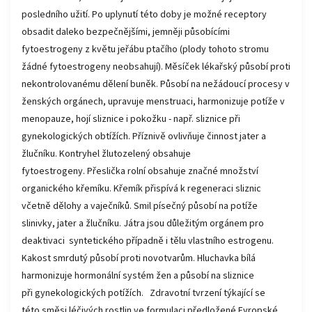
posledního užití. Po uplynutí této doby je možné receptory
obsadit daleko bezpečnějšími, jemněji působícími
fytoestrogeny z květu jeřábu ptačího (plody tohoto stromu
žádné fytoestrogeny neobsahují). Měsíček lékařský působí proti
nekontrolovanému dělení buněk. Působí na nežádoucí procesy v
ženských orgánech, upravuje menstruaci, harmonizuje potíže v
menopauze, hojí sliznice i pokožku - např. sliznice při
gynekologických obtížích. Příznivě ovlivňuje činnost jater a
žlučníku. Kontryhel žlutozelený obsahuje
fytoestrogeny. Přeslička rolní obsahuje značné množství
organického křemíku. Křemík přispívá k regeneraci sliznic
včetně dělohy a vaječníků. Smil písečný působí na potíže
slinivky, jater a žlučníku. Játra jsou důležitým orgánem pro
deaktivaci syntetického případně i tělu vlastního estrogenu.
Kakost smrdutý působí proti novotvarům. Hluchavka bílá
harmonizuje hormonální systém žen a působí na sliznice
při gynekologických potížích. Zdravotní tvrzení týkající se
této směsi léčivých rostlin ve formulaci předložené Evropské