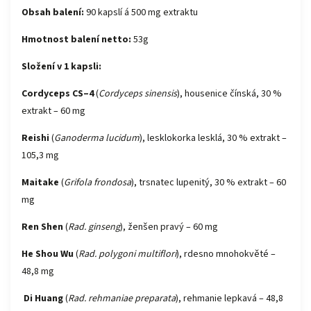
Obsah balení:
90 kapslí á 500 mg extraktu
Hmotnost balení netto:
53g
Složení v 1 kapsli:
Cordyceps CS–4
(
Cordyceps sinensis
), housenice čínská, 30 %
extrakt – 60 mg
Reishi
(
Ganoderma lucidum
), lesklokorka lesklá, 30 % extrakt –
105,3 mg
Maitake
(
Grifola frondosa
), trsnatec lupenitý, 30 % extrakt – 60
mg
Ren Shen
(
Rad. ginseng
), ženšen pravý – 60 mg
He Shou Wu
(
Rad. polygoni multiflori
), rdesno mnohokvěté –
48,8 mg
Di Huang
(
Rad. rehmaniae preparata
), rehmanie lepkavá – 48,8