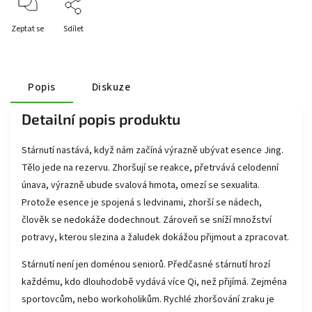
Zeptat se
Sdílet
Popis
Diskuze
Detailní popis produktu
Stárnutí nastává, když nám začíná výrazně ubývat esence Jing.
Tělo jede na rezervu. Zhoršují se reakce, přetrvává celodenní
únava, výrazně ubude svalová hmota, omezí se sexualita.
Protože esence je spojená s ledvinami, zhorší se nádech,
člověk se nedokáže dodechnout. Zároveň se sníží množství
potravy, kterou slezina a žaludek dokážou přijmout a zpracovat.
Stárnutí není jen doménou seniorů. Předčasné stárnutí hrozí
každému, kdo dlouhodobě vydává více Qi, než přijímá. Zejména
sportovcům, nebo workoholikům. Rychlé zhoršování zraku je