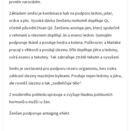
prvním varováním.
Základem směsi je kombinace hub na podporu ledvin, jater,
srdce a plic. Vysoká dávka ženšenu mohutně doplňuje Qi,
včetně původní (Yuan Qi). Ženšenu asistuje jam, který společně
s rehmanií a rdesnem doplňují Jin a esenci ledvin. Gumojilm
podporuje tkáně a posiluje bedra a kolena. Puškvorec a Maitake
pracují s vlhkostí a posilují slezinu. Dřín doplňuje játra a ledviny,
svírá esenci a tekutiny. Tak zabraňuje ztrátě tekutin a vysušení.
Směs je sestavená pro podporu rezerv organismu, bez rizika
zahlcení sleziny mastnými bylinami. Posiluje nejen ledviny a játra,
ale rovněž slezinu a tak „nadlehčuje tělo“.
Z moderního pohledu upravuje a zvyšuje hladinu pohlavních
hormonů u mužů i u žen.
Ženšen podporuje antiaging efekt.