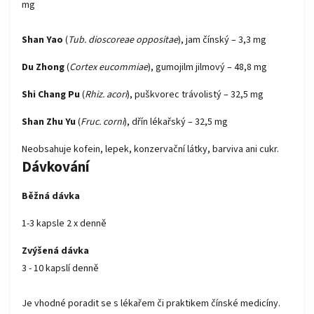
mg
Shan Yao
(
Tub. dioscoreae oppositae
), jam čínský – 3,3 mg
Du Zhong
(
Cortex eucommiae
), gumojilm jilmový – 48,8 mg
Shi Chang Pu
(
Rhiz. acori
), puškvorec trávolistý – 32,5 mg
Shan Zhu Yu
(
Fruc. corni
), dřín lékařský – 32,5 mg
Neobsahuje kofein, lepek, konzervační látky, barviva ani cukr.
Dávkování
Běžná dávka
1-3 kapsle 2 x denně
Zvýšená dávka
3 - 10 kapslí denně
Je vhodné poradit se s lékařem či praktikem čínské medicíny.