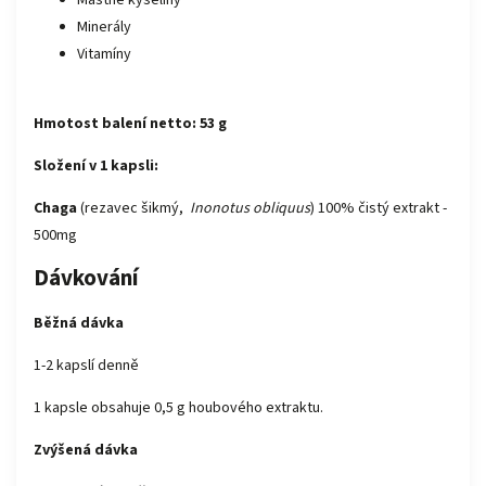
Mastné kyseliny
Minerály
Vitamíny
Hmotost balení netto: 53 g
Složení v 1 kapsli:
Chaga
(rezavec šikmý,
Inonotus obliquus
) 100% čistý extrakt -
500mg
Dávkování
Běžná dávka
1-2 kapslí denně
1 kapsle obsahuje 0,5 g houbového extraktu.
Zvýšená dávka