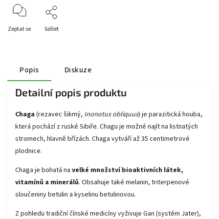
Zeptat se
Sdílet
Popis
Diskuze
Detailní popis produktu
Chaga
(rezavec šikmý,
Inonotus obliquus
) je parazitická houba,
která pochází z ruské Sibiře. Chagu je možné najít na listnatých
stromech, hlavně břízách. Chaga vytváří až 35 centimetrové
plodnice.
Chaga je bohatá na
velké množství bioaktivních látek,
vitamínů a minerálů
. Obsahuje také melanin, triterpenové
sloučeniny betulin a kyselinu betulinovou.
Z pohledu tradiční čínské medicíny vyživuje Gan (systém Jater),