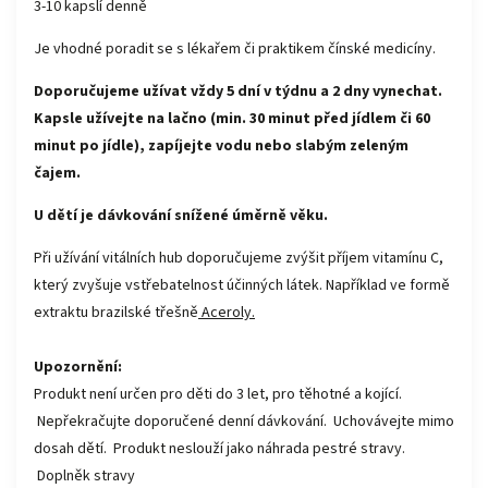
3-10 kapslí denně
Je vhodné poradit se s lékařem či praktikem čínské medicíny.
Doporučujeme užívat vždy 5 dní v týdnu a 2 dny vynechat.
Kapsle užívejte na lačno (min. 30 minut před jídlem či 60
minut po jídle), zapíjejte vodu nebo slabým zeleným
čajem.
U dětí je dávkování snížené úměrně věku.
Při užívání vitálních hub doporučujeme zvýšit příjem vitamínu C,
který zvyšuje vstřebatelnost účinných látek. Například ve formě
extraktu brazilské třešně
Aceroly.
Upozornění:
Produkt není určen pro děti do 3 let, pro těhotné a kojící.
Nepřekračujte doporučené denní dávkování. Uchovávejte mimo
dosah dětí. Produkt neslouží jako náhrada pestré stravy.
Doplněk stravy