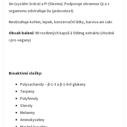
Xin (systém Srdce) a Pi (Slezinu). Podporuje obrannou Qi a z
organismu odstraňuje Du (jedovatost).
Neobsahuje kofein, lepek, konzervační látky, barviva ani cukr.
Obsah balení:
90 rostlinných kapslí á 500mg extraktu (vhodné
i pro vegany)
Bioaktivní složky:
Polysacharidy – β-1-3 a β-1-6-D glukany
Terpeny
Polyfenoly
Steroly
Melaniny
Aminokyseliny