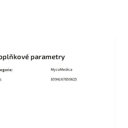
oplňkové parametry
MycoMedica
egorie
:
8594167650625
N
: