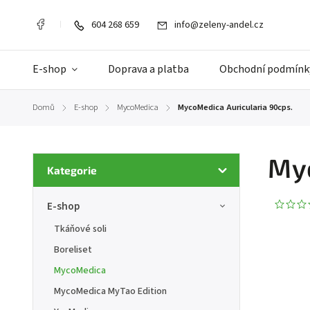
604 268 659
info@zeleny-andel.cz
E-shop
Doprava a platba
Obchodní podmínk
Domů
E-shop
MycoMedica
MycoMedica Auricularia 90cps.
/
/
/
Myc
Kategorie
E-shop
Tkáňové soli
Boreliset
MycoMedica
MycoMedica MyTao Edition