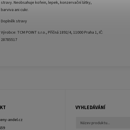
stravy. Neobsahuje kofein, lepek, konzervační látky,
barviva ani cukr.
Doplněk stravy
Výrobce: TCM POINT s.r.o., Příčná 1892/4, 11000 Praha 1, IČ:
28785517
KT
VYHLEDÁVÁNÍ
leny-andel.cz
659