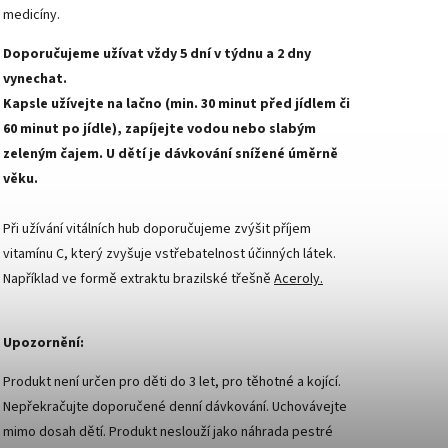
medicíny.
Doporučujeme užívat vždy 5 dní v týdnu a 2 dny
vynechat.
Kapsle užívejte na lačno (min. 30 minut před jídlem či
60 minut po jídle), zapíjejte vodou nebo slabým
zeleným čajem.
U dětí je dávkování snížené úměrně
věku.
Při užívání vitálních hub doporučujeme zvýšit příjem
vitamínu C, který zvyšuje vstřebatelnost účinných látek.
Například ve formě extraktu brazilské třešně
Aceroly.
Upozornění:
Produkt není určen pro děti do 3 let, pro těhotné a kojící.
Nepřekračujte doporučené denní dávkování. Uchovávejte
mimo dosah dětí. Produkt neslouží jako náhrada pestré