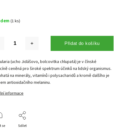
adem
(1 ks)
Přidat do košíku
ularia (ucho Jidášovo, bolcovitka chlupatá) je v čínské
cíně ceněná pro široké spektrum účinků na lidský organismus.
hatá na minerály, vitamínů i polysacharidů a kromě dalšího je
jem antioxidačního melaninu.
lní informace
t se
Sdílet