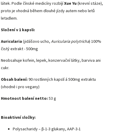
látek. Podle čínské medicíny rozbíjí
Xue Yu
(krevní stáze),
proto je vhodná během dlouhé jízdy autem nebo letů
letadlem.
Složení v 1 kapsli:
Auricularia
(jidášovo ucho,
Auricularia polytricha
) 100%
čistý extrakt - 500mg
Neobsahuje kofein, lepek, konzervační látky, barviva ani
cukr.
Obsah balení:
90 rostlinných kapslí á 500mg extraktu
(vhodné i pro vegany)
Hmotnost balení netto:
53 g
Bioaktivní složky:
Polysacharidy – β-1-3 glukany, AAP-3-1