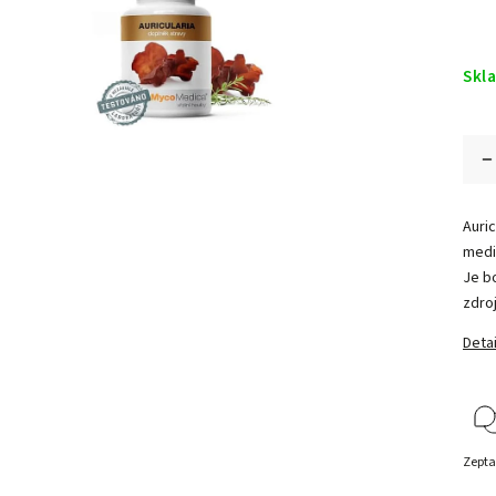
Skl
Auric
medi
Je bo
zdro
Detai
Zepta