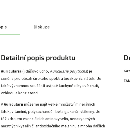
pis
Diskuze
Detailní popis produktu
D
Kat
Auricularia
(jidášovo ucho,
Auricularia polytricha
) je
ceněna pro obsah širokého spektra bioaktivních látek. Je
EA
také významnou součástí asijské kuchyně díky své chuti,
vzhledu a konzistenci.
V
Auricularii
můžeme najít velké množství minerálních
látek, vitamínů, polysacharidů - beta glukanů i vlákniny. Je
též zdrojem esenciálních aminokyselin, nenasycených
mastných kyselin či antioxidačního melaninu a mnoha dalších