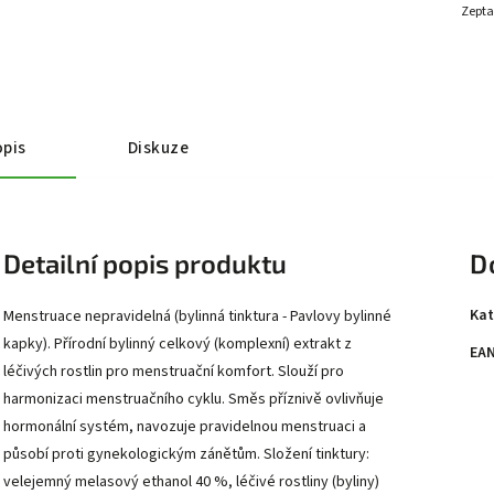
Zepta
pis
Diskuze
Detailní popis produktu
D
Kat
Menstruace nepravidelná (bylinná tinktura - Pavlovy bylinné
kapky). Přírodní bylinný celkový (komplexní) extrakt z
EA
léčivých rostlin pro menstruační komfort. Slouží pro
harmonizaci menstruačního cyklu. Směs příznivě ovlivňuje
hormonální systém, navozuje pravidelnou menstruaci a
působí proti gynekologickým zánětům. Složení tinktury:
velejemný melasový ethanol 40 %, léčivé rostliny (byliny)