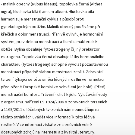
- maliník obecný (Rubus idaeus), topolovka černá (Althea
nigra), hluchavka bílá (Lamium album). Hluchavka bílá
harmonizuje menstruační cyklus a působí proti
gynekologickým potížím. Maliník obecný používáme při
křečích a dolor menstruaci. Příznivě ovlivňuje hormonální
systém, pravidelnou menstruaci a tlumí klimakterické
obtíže. Bylina obsahuje fytoestrogeny či jiný prekurzor
estrogenu. Topolovka černá obsahuje látky hormonálního
charakteru (fytoestrogeny) schopné vyvolat pozastavenou
menstruaci případně slabou menstruaci zesílit. Zdravotní
tvrzení týkající se této směsi léčivých rostlin ve formulaci
předložené Evropské komisi ke schválení (on hold): (Před)
menstruační komfort. Trávení - chuť k jídlu. Vylučování vody
z organizmu. Nařízení ES 1924/2006 o zdravotních tvrzeních
a 1169/2011 o léčebných tvrzeních nám neumožňuje na
těchto stránkách uvádět více informací k této léčivé
rostlině. Více informací získáte ze seriózních volně
dostupných zdrojů na internetu a z kvalitní literatury.