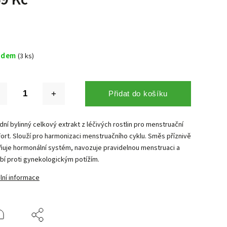
adem
(3 ks)
Přidat do košíku
dní bylinný celkový extrakt z léčivých rostlin pro menstruační
ort. Slouží pro harmonizaci menstruačního cyklu. Směs příznivě
vňuje hormonální systém, navozuje pravidelnou menstruaci a
bí proti gynekologickým potížím.
lní informace