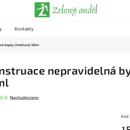
y
Kontakty
né kapky (tinktura) 50ml
struace nepravidelná byl
ml
Neohodnoceno
Kód:
15