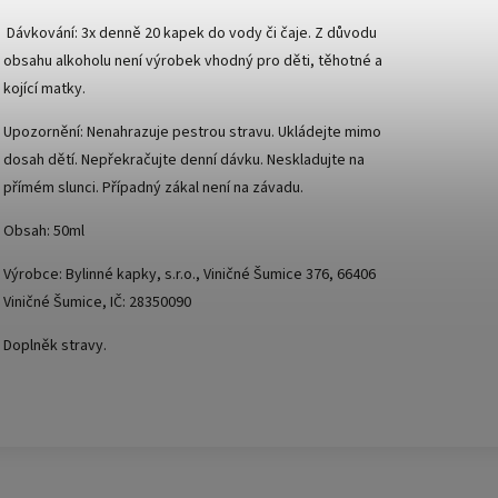
Dávkování: 3x denně 20 kapek do vody či čaje. Z důvodu
obsahu alkoholu není výrobek vhodný pro děti, těhotné a
kojící matky.
Upozornění: Nenahrazuje pestrou stravu. Ukládejte mimo
dosah dětí. Nepřekračujte denní dávku. Neskladujte na
přímém slunci. Případný zákal není na závadu.
Obsah: 50ml
Výrobce: Bylinné kapky, s.r.o., Viničné Šumice 376, 66406
Viničné Šumice, IČ: 28350090
Doplněk stravy.