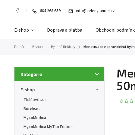
604 268 659
info@zeleny-andel.cz
E-shop
Doprava a platba
Obchodní podmínk
Domů
E-shop
Bylinné tinktury
Menstruace nepravidelná bylin
/
/
/
Men
Kategorie
50
E-shop
Tkáňové soli
Boreliset
MycoMedica
MycoMedica MyTao Edition