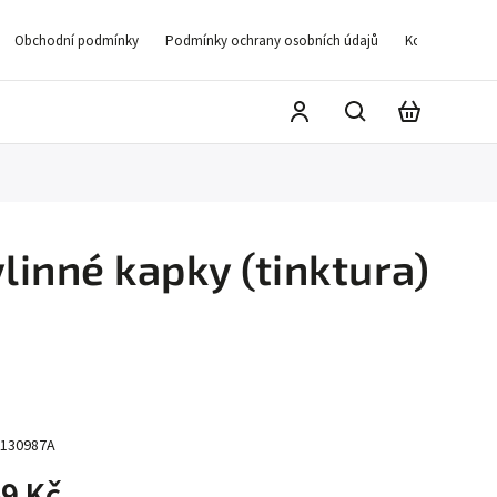
Obchodní podmínky
Podmínky ochrany osobních údajů
Kontakty
D
inné kapky (tinktura)
130987A
9 Kč