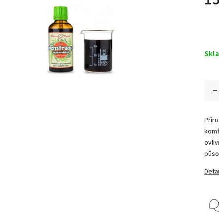
Skl
Příro
komf
ovli
půso
Detai