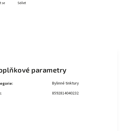
t se
Sdílet
oplňkové parametry
Bylinné tinktury
egorie
:
8592814040232
N
: