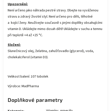
Upozornění:
Není určeno jako náhrada pestré stravy. Dbejte na vyváženou
stravu a zdravý životní styl. Není určeno pro děti, těhotné
a kojící ženy. Neužívejte současně s jinými doplňky obsahujícími
vitamin D. Ukládejte mimo dosah dětí! Ukládejte v suchu a temnu
při teplotě +4 až +25 °C.
Složení:
Slunečnicový olej, želatina, zahušťovadlo (glycerol), voda,
cholekalciferol (vitamin D3).
Velikost balení: 107 tobolek
Výrobce: MadPharma
Doplňkové parametry
Vitamíny, minerály