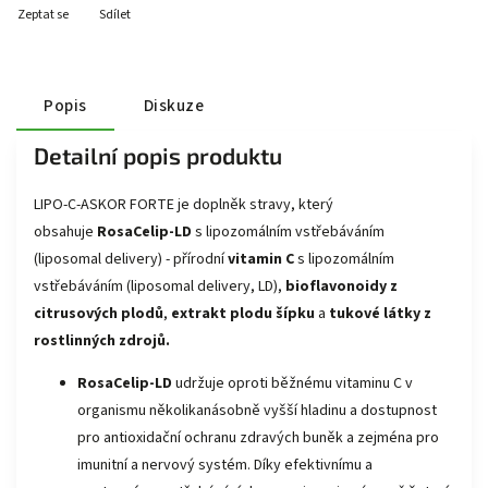
Zeptat se
Sdílet
Popis
Diskuze
Detailní popis produktu
LIPO-C-ASKOR FORTE je doplněk stravy, který
obsahuje
RosaCelip-LD
s lipozomálním vstřebáváním
(liposomal delivery) - přírodní
vitamin C
s lipozomálním
vstřebáváním (liposomal delivery, LD),
bioflavonoidy z
citrusových plodů
,
extrakt plodu šípku
a
tukové látky z
rostlinných zdrojů.
RosaCelip-LD
udržuje oproti běžnému vitaminu C v
organismu několikanásobně vyšší hladinu a dostupnost
pro antioxidační ochranu zdravých buněk a zejména pro
imunitní a nervový systém. Díky efektivnímu a