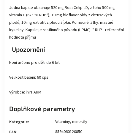
Jedna kapsle obsahuje 520 mg RosaCelip-LD, z toho 500 mg
vitamin C (625 % RHP*), 10 mg bioflavonoidy z citrusových
plodů, 10 mg extrakt z plodu šípku. Pomocné látky: mastné
kyseliny. Kapsle je rostlinného původu (HPMC). * RHP - referenční
hodnota příjmu
Upozornění
Není určeno pro děti do 6 let.
Velikost balení: 60 cps
Výrobce: inPHARM
Doplňkové parametry
Vitamíny, minerály
Kategorie
:
8594060120850
EAN
: