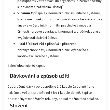
postupnému vstřebávání do organismu je zároveň šetrný
k ledvinám a zažívacímu ústrojí.
Vitamin C
přispívá k normální funkci imunitního systému,
k ochraně buněk proti oxidačnímu stresu a ke snížení míry
únavy a vyčerpání, k normální psychické činnosti a
činnosti nervové soustavy, k normální tvorbě kolagenu a
zvyšuje vstřebávání železa.
Plod šípkové růže
přispívá k přirozené
obranyschopnosti, k normální funkci dýchacího a
kardiovaskulárního systému.
Balení obsahuje 60 kapslí.
Dávkování a způsob užití
Doporučená dávka po dospělé je 1-2 kapsle 2x denně (ráno
nalačno a večer), pro děti od 6 let 1 kapsle denně. Zapijte
dostatečným množstvím tekutiny, pokud možno ráno nalačno.
Složení