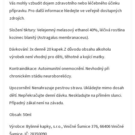
Vás mohly vzbudit dojem zdravotního nebo léčebného účinku
přípravku. Pro další informace hledejte ve veřejně dostupných
zdrojích.
Složení tiktury: Velejemný melasový ethanol 40%, léčivá rostlina
kozinec blanitý (Astragalus membranaceus).
Dávkování: 3x denně 20 kapek.Z důvodu obsahu alkoholu
výrobek není vhodný pro děti, těhotné a kojící matky.
Kontraindikace: Autoimunitní onemocnění. Nevhodný při
chronickém stádiu neuroboreliózy.
Upozornění: Nenahrazuje pestrou stravu. Ukládejte mimo dosah
dětí. Nepřekračujte denní dávku. Neskladujte na přímém slunci.
Případný zákal není na závadu.
Obsah: 50ml
Výrobce: Bylinné kapky, s.r.o., Viničné Šumice 376, 66406 Viničné
Šumice, IČ: 28350090