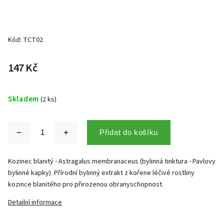
Kód:
TCT02
147 Kč
Skladem
(2 ks)
Přidat do košíku
Kozinec blanitý - Astragalus membranaceus (bylinná tinktura - Pavlovy
bylinné kapky). Přírodní bylinný extrakt z kořene léčivé rostliny
kozince blanitého pro přirozenou obranyschopnost.
Detailní informace