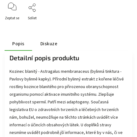
Zeptat se
Sdílet
Popis
Diskuze
Detailní popis produktu
Kozinec blanitý - Astragalus membranaceus (bylinná tinktura -
Pavlovy bylinné kapky). Přírodní bylinný extrakt z kořene léčivé
rostliny kozince blanitého pro přirozenou obranyschopnost
organismu pomocí aktivace imunitního systému. Zlepšuje
pohyblivost spermií. Patří mezi adaptogeny. Současná
legislativa EU o zdravotních tvrzeních a léčebných tvrzeních
nám, bohužel, neumožňuje na těchto stránkách uvádět více
informací o účincích obsahových látek. U doplňků stravy
nesmíme uvádět podrobně.jší informace, které by v nás, či ve