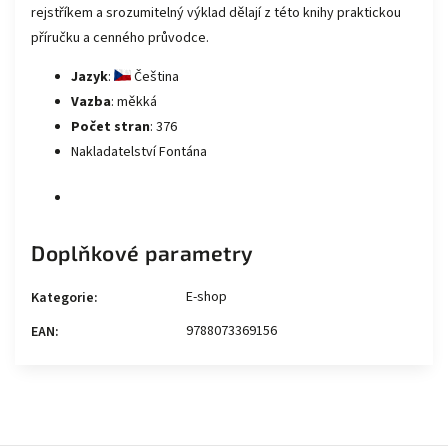
rejstříkem a srozumitelný výklad dělají z této knihy praktickou
příručku a cenného průvodce.
Jazyk
:
Čeština
Vazba
: měkká
Počet stran
: 376
Nakladatelství Fontána
Doplňkové parametry
E-shop
Kategorie
:
9788073369156
EAN
: