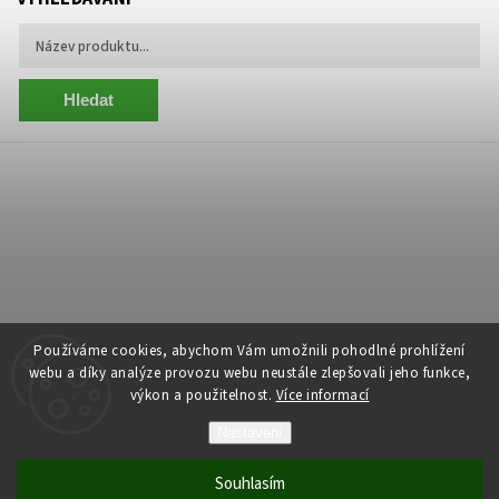
Hledat
Používáme cookies, abychom Vám umožnili pohodlné prohlížení
webu a díky analýze provozu webu neustále zlepšovali jeho funkce,
výkon a použitelnost.
Více informací
Copyright 2026
Centrum Zelený Anděl
. Všechna práva vyhrazena.
Nastavení
Grafický návrh vytvořil a nakódoval
Shoptak.cz
Souhlasím
Vytvořil Shoptet
| Anque Media