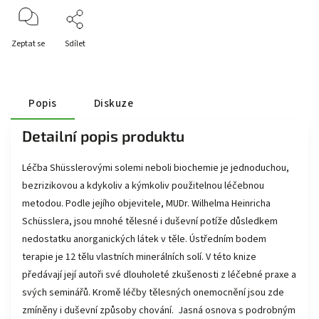
Zeptat se
Sdílet
Popis
Diskuze
Detailní popis produktu
Léčba Shüsslerovými solemi neboli biochemie je jednoduchou,
bezrizikovou a kdykoliv a kýmkoliv použitelnou léčebnou
metodou. Podle jejího objevitele, MUDr. Wilhelma Heinricha
Schüsslera, jsou mnohé tělesné i duševní potíže důsledkem
nedostatku anorganických látek v těle. Ústředním bodem
terapie je 12 tělu vlastních minerálních solí. V této knize
předávají její autoři své dlouholeté zkušenosti z léčebné praxe a
svých seminářů. Kromě léčby tělesných onemocnění jsou zde
zmíněny i duševní způsoby chování. Jasná osnova s podrobným