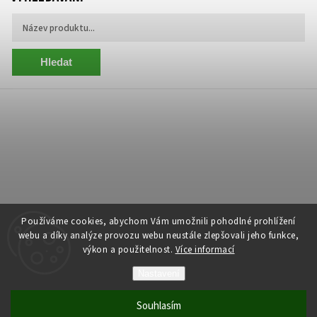
Hledat
Používáme cookies, abychom Vám umožnili pohodlné prohlížení
webu a díky analýze provozu webu neustále zlepšovali jeho funkce,
výkon a použitelnost.
Více informací
Copyright 2026
Centrum Zelený Anděl
. Všechna práva vyhrazena.
Nastavení
Grafický návrh vytvořil a nakódoval
Shoptak.cz
Souhlasím
Vytvořil Shoptet
| Anque Media