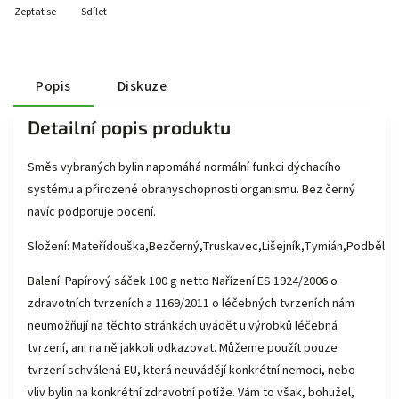
Zeptat se
Sdílet
Popis
Diskuze
Detailní popis produktu
Směs vybraných bylin napomáhá normální funkci dýchacího
systému a přirozené obranyschopnosti organismu. Bez černý
navíc podporuje pocení.
Složení: Mateřídouška,Bezčerný,Truskavec,Lišejník,Tymián,Podběl
Balení: Papírový sáček 100 g netto Nařízení ES 1924/2006 o
zdravotních tvrzeních a 1169/2011 o léčebných tvrzeních nám
neumožňují na těchto stránkách uvádět u výrobků léčebná
tvrzení, ani na ně jakkoli odkazovat. Můžeme použít pouze
tvrzení schválená EU, která neuvádějí konkrétní nemoci, nebo
vliv bylin na konkrétní zdravotní potíže. Vám to však, bohužel,