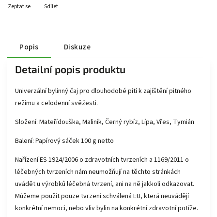
Zeptat se
Sdílet
Popis
Diskuze
Detailní popis produktu
Univerzální bylinný čaj pro dlouhodobé pití k zajištění pitného
režimu a celodenní svěžesti.
Složení: Mateřídouška, Maliník, Černý rybíz, Lípa, Vřes, Tymián
Balení: Papírový sáček 100 g netto
Nařízení ES 1924/2006 o zdravotních tvrzeních a 1169/2011 o
léčebných tvrzeních nám neumožňují na těchto stránkách
uvádět u výrobků léčebná tvrzení, ani na ně jakkoli odkazovat.
Můžeme použít pouze tvrzení schválená EU, která neuvádějí
konkrétní nemoci, nebo vliv bylin na konkrétní zdravotní potíže.