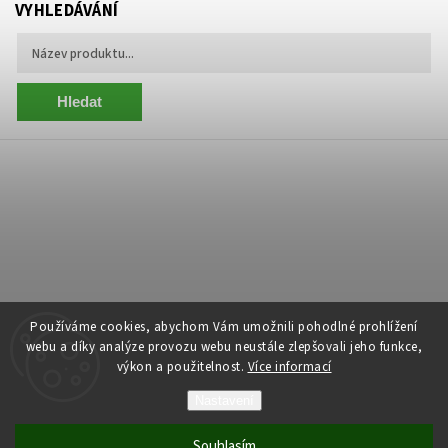
VYHLEDÁVÁNÍ
Hledat
Používáme cookies, abychom Vám umožnili pohodlné prohlížení
webu a díky analýze provozu webu neustále zlepšovali jeho funkce,
výkon a použitelnost.
Více informací
Copyright 2026
Centrum Zelený Anděl
. Všechna práva vyhrazena.
Nastavení
Grafický návrh vytvořil a nakódoval
Shoptak.cz
Souhlasím
Vytvořil Shoptet
| Anque Media