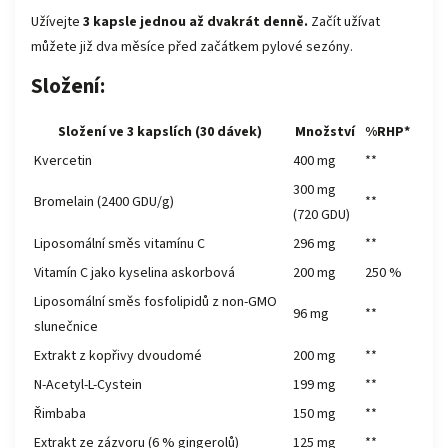
Užívejte
3 kapsle jednou až dvakrát denně.
Začít užívat
můžete již dva měsíce před začátkem pylové sezóny.
Složení:
Složení ve 3 kapslích (30 dávek)
Množství
%RHP*
Kvercetin
400 mg
**
300 mg
Bromelain (2400 GDU/g)
**
(720 GDU)
Liposomální směs vitamínu C
296 mg
**
Vitamín C jako kyselina askorbová
200 mg
250 %
Liposomální směs fosfolipidů z non-GMO
96 mg
**
slunečnice
Extrakt z kopřivy dvoudomé
200 mg
**
N-Acetyl-L-Cystein
199 mg
**
Řimbaba
150 mg
**
Extrakt ze zázvoru (6 % gingerolů)
125 mg
**