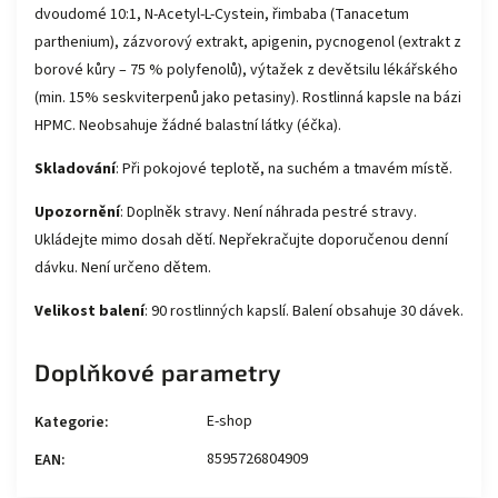
dvoudomé 10:1, N-Acetyl-L-Cystein, řimbaba (Tanacetum
parthenium), zázvorový extrakt, apigenin, pycnogenol (extrakt z
borové kůry – 75 % polyfenolů), výtažek z devětsilu lékářského
(min. 15% seskviterpenů jako petasiny). Rostlinná kapsle na bázi
HPMC. Neobsahuje žádné balastní látky (éčka).
Skladování
: Při pokojové teplotě, na suchém a tmavém místě.
Upozornění
: Doplněk stravy. Není náhrada pestré stravy.
Ukládejte mimo dosah dětí. Nepřekračujte doporučenou denní
dávku. Není určeno dětem.
Velikost balení
: 90 rostlinných kapslí. Balení obsahuje 30 dávek.
Doplňkové parametry
E-shop
Kategorie
:
8595726804909
EAN
: