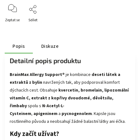
Zeptat se
Sdílet
Popis
Diskuze
Detailní popis produktu
BrainMax Allergy Support®
je kombinace
deseti látek a
extraktů z bylin
navržených tak, aby podporoval komfort
dýchacích cest
. Obsahuje
kvercetin, bromelain, lipozomální
vitamín C, extrakt z kopřivy dvoudomé, děvětsilu,
řimbaby
spolu s
N-Acetyl-L-
Cysteinem
,
apigeninem
a
pycnogenolem
. Kapsle jsou
rostlinného původu a neobsahují žádné balastní látky ani éčka.
Kdy začít užívat?