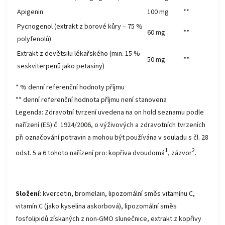
Apigenin
100 mg
**
Pycnogenol (extrakt z borové kůry – 75 %
60 mg
**
polyfenolů)
Extrakt z devětsilu lékařského (min. 15 %
50 mg
**
seskviterpenů jako petasiny)
* % denní referenční hodnoty příjmu
** denní referenční hodnota příjmu není stanovena
Legenda: Zdravotní tvrzení uvedena na on hold seznamu podle
nařízení (ES) č. 1924/2006, o výživových a zdravotních tvrzeních
při označování potravin a mohou být používána v souladu s čl. 28
1
2
odst. 5 a 6 tohoto nařízení pro: kopřiva dvoudomá
, zázvor
.
Složení
: kvercetin, bromelain, lipozomální směs vitamínu C,
vitamín C (jako kyselina askorbová), lipozomální směs
fosfolipidů získaných z non-GMO slunečnice, extrakt z kopřivy