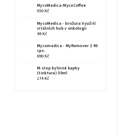
MycoMedica-MycoCoffee
550 Kč
MycoMedica - brožura Využití
vitálních hub v onkologii
49 Kč
Mycomedica - MyRemover 2 90
cps.
690 Kč
M-stop bylinné kapky
(tinktura) 50ml
174 Kč