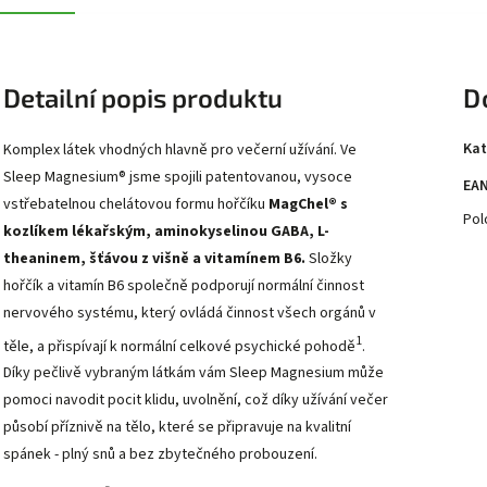
Detailní popis produktu
D
Kat
Komplex látek vhodných hlavně pro večerní užívání. Ve
Sleep Magnesium® jsme spojili patentovanou, vysoce
EA
vstřebatelnou chelátovou formu hořčíku
MagChel® s
Pol
kozlíkem lékařským, aminokyselinou GABA, L-
theaninem, šťávou z višně a vitamínem B6.
Složky
hořčík a vitamín B6 společně podporují normální činnost
nervového systému, který ovládá činnost všech orgánů v
1
těle, a přispívají k normální celkové psychické pohodě
.
Díky pečlivě vybraným látkám vám Sleep Magnesium může
pomoci navodit pocit klidu, uvolnění, což díky užívání večer
působí příznivě na tělo, které se připravuje na kvalitní
spánek - plný snů a bez zbytečného probouzení.