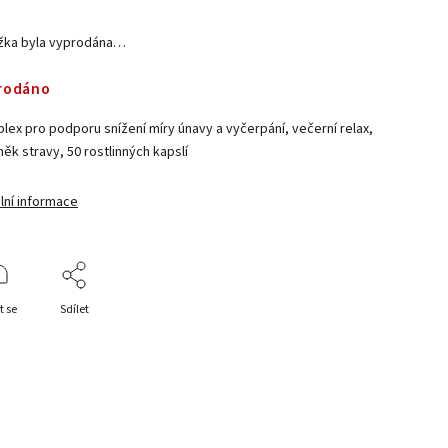
žka byla vyprodána…
rodáno
lex pro podporu snížení míry únavy a vyčerpání, večerní relax,
ěk stravy, 50 rostlinných kapslí
lní informace
t se
Sdílet