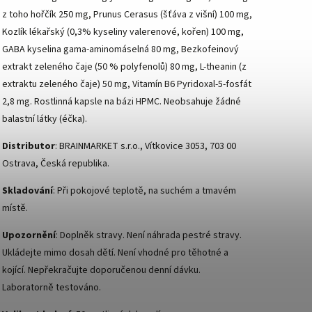
z toho hořčík 250 mg, Prunus Cerasus (šťáva z višní) 100 mg,
Kozlík lékařský (0,3% kyseliny valerenové, kořen) 100 mg,
GABA kyselina gama-aminomáselná 80 mg, Bezkofeinový
extrakt zeleného čaje (50 % polyfenolů) 80 mg, L-theanin (z
extraktu zeleného čaje) 50 mg, Vitamín B6 Pyridoxal-5-fosfát
2,8 mg. Rostlinná kapsle na bázi HPMC. Neobsahuje žádné
balastní látky (éčka).
Distributor
: BRAINMARKET s.r.o., Vítkovice 3053, 703 00
Ostrava, Česká republika.
Skladování
: Při pokojové teplotě, na suchém a tmavém
místě.
Upozornění
: Doplněk stravy. Není náhrada pestré stravy.
Ukládejte mimo dosah dětí. Není vhodné pro těhotné a
kojící. Nepřekračujte doporučenou denní dávku.
Laboratorně testováno.