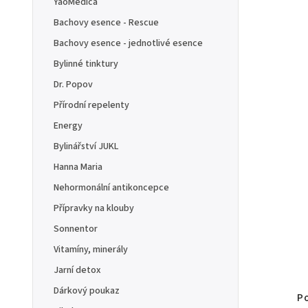
YaoMedica
Bachovy esence - Rescue
Bachovy esence - jednotlivé esence
Bylinné tinktury
Dr. Popov
Přírodní repelenty
Energy
Bylinářství JUKL
Hanna Maria
Nehormonální antikoncepce
Přípravky na klouby
Sonnentor
Vitamíny, minerály
Jarní detox
Dárkový poukaz
Po