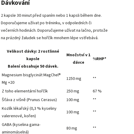
Dávkování
2 kapsle 30 minut před spaním nebo 1 kapsli během dne.
Doporučujeme užívat po tréninku, v odpoledních či
večerních hodinách. Doporučujeme užívat na lačno, protože
na prázdný žaludek se hořčík mnohem lépe vstřebává.
Velikost dávky: 2 rostlinné
Množství v 1
kapsle
%RHP*
dávce
Balení obsahuje 50 dávek.
Magnesium bisglycinát MagChel®
1250 mg
**
Mg +20
Z toho elementární hořčík
250 mg
67 %
Šťáva z višně (Prunus Cerasus)
100 mg
**
Kozlík lékařský (0,3 % kyseliny
100 mg
**
valerenové, kořen)
GABA (kyselina gama-
80 mg
**
aminomáselná)