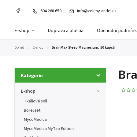
604 268 659
info@zeleny-andel.cz
E-shop
Doprava a platba
Obchodní podmínk
Domů
E-shop
BrainMax Sleep Magnesium, 50 kapslí
/
/
Bra
Kategorie
E-shop
Tkáňové soli
Boreliset
MycoMedica
MycoMedica MyTao Edition