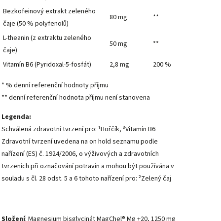
Bezkofeinový extrakt zeleného
80 mg
**
čaje (50 % polyfenolů)
L-theanin (z extraktu zeleného
50 mg
**
čaje)
Vitamín B6 (Pyridoxal-5-fosfát)
2,8 mg
200 %
* % denní referenční hodnoty příjmu
** denní referenční hodnota příjmu není stanovena
Legenda:
Schválená zdravotní tvrzení pro: ¹Hořčík, ³Vitamín B6
Zdravotní tvrzení uvedena na on hold seznamu podle
nařízení (ES) č. 1924/2006, o výživových a zdravotních
tvrzeních při označování potravin a mohou být používána v
souladu s čl. 28 odst. 5 a 6 tohoto nařízení pro: ²Zelený čaj
Složení
: Magnesium bisglycinát MagChel® Mg +20, 1250 mg