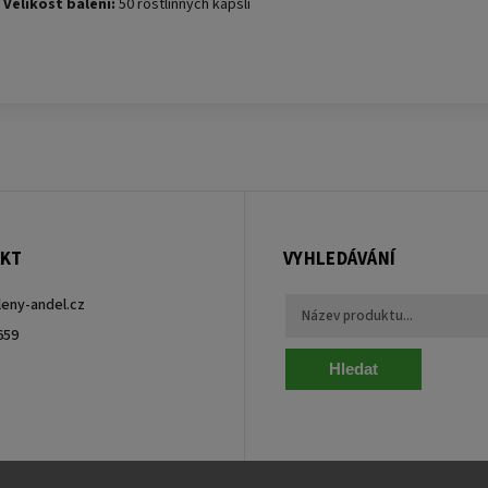
Velikost balení:
50 rostlinných kapslí
KT
VYHLEDÁVÁNÍ
leny-andel.cz
659
Hledat
ebook