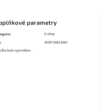
oplňkové parametry
E-shop
egorie
:
8595726814380
N
:
ožka byla vyprodána…