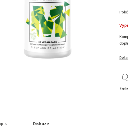
Polo
Vyp
Komp
dopln
Detai
Zepta
pis
Diskuze