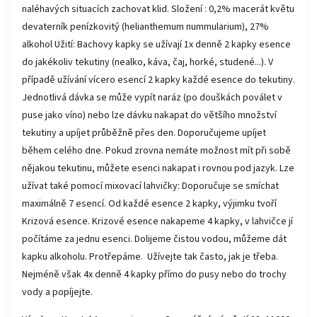
naléhavých situacích zachovat klid. Složení : 0,2% macerát květu
devaterník penízkovitý (helianthemum nummularium), 27%
alkohol Užití: Bachovy kapky se užívají 1x denně 2 kapky esence
do jakékoliv tekutiny (nealko, káva, čaj, horké, studené...). V
případě užívání vícero esencí 2 kapky každé esence do tekutiny.
Jednotlivá dávka se může vypít naráz (po douškách poválet v
puse jako víno) nebo lze dávku nakapat do většího množství
tekutiny a upíjet průběžně přes den. Doporučujeme upíjet
během celého dne. Pokud zrovna nemáte možnost mít při sobě
nějakou tekutinu, můžete esenci nakapat i rovnou pod jazyk. Lze
užívat také pomocí mixovací lahvičky: Doporučuje se smíchat
maximálně 7 esencí. Od každé esence 2 kapky, výjimku tvoří
Krizová esence. Krizové esence nakapeme 4 kapky, v lahvičce jí
počítáme za jednu esenci. Dolijeme čistou vodou, můžeme dát
kapku alkoholu. Protřepáme. Užívejte tak často, jak je třeba.
Nejméně však 4x denně 4 kapky přímo do pusy nebo do trochy
vody a popíjejte.