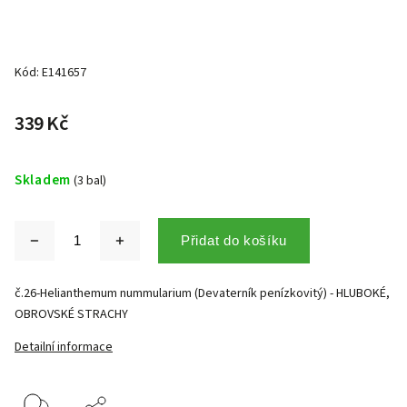
Kód:
E141657
339 Kč
Skladem
(3 bal)
Přidat do košíku
č.26-Helianthemum nummularium (Devaterník penízkovitý) - HLUBOKÉ,
OBROVSKÉ STRACHY
Detailní informace