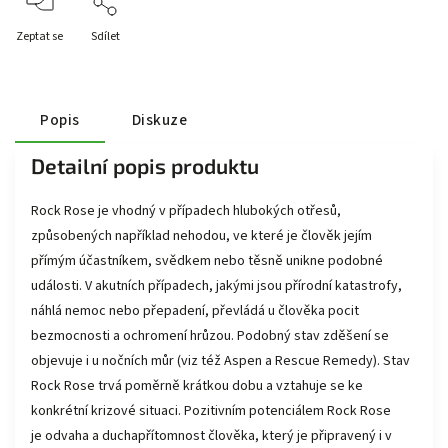
Zeptat se
Sdílet
Popis
Diskuze
Detailní popis produktu
Rock Rose je vhodný v případech hlubokých otřesů,
způsobených například nehodou, ve které je člověk jejím
přímým účastníkem, svědkem nebo těsně unikne podobné
události. V akutních případech, jakými jsou přírodní katastrofy,
náhlá nemoc nebo přepadení, převládá u člověka pocit
bezmocnosti a ochromení hrůzou. Podobný stav zděšení se
objevuje i u nočních můr (viz též Aspen a Rescue Remedy). Stav
Rock Rose trvá poměrně krátkou dobu a vztahuje se ke
konkrétní krizové situaci. Pozitivním potenciálem Rock Rose
je odvaha a duchapřítomnost člověka, který je připravený i v