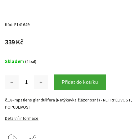
Kód:
E141649
339 Kč
Skladem
(2 bal)
Přidat do košíku
č.18-Impatiens glandulifera (Netýkavka žlázonosná) - NETRPĚLIVOST,
POPUDLIVOST
Detailní informace