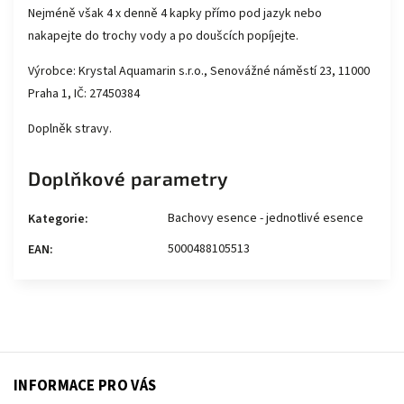
Nejméně však 4 x denně 4 kapky přímo pod jazyk nebo
nakapejte do trochy vody a po doušcích popíjejte.
Výrobce: Krystal Aquamarin s.r.o., Senovážné náměstí 23, 11000
Praha 1, IČ: 27450384
Doplněk stravy.
Doplňkové parametry
Bachovy esence - jednotlivé esence
Kategorie
:
5000488105513
EAN
:
INFORMACE PRO VÁS