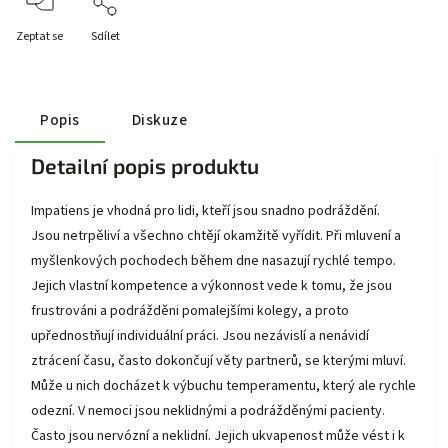
Zeptat se
Sdílet
Popis
Diskuze
Detailní popis produktu
Impatiens je vhodná pro lidi, kteří jsou snadno podráždění.
Jsou netrpěliví a všechno chtějí okamžitě vyřídit. Při mluvení a
myšlenkových pochodech během dne nasazují rychlé tempo.
Jejich vlastní kompetence a výkonnost vede k tomu, že jsou
frustrováni a podrážděni pomalejšími kolegy, a proto
upřednostňují individuální práci. Jsou nezávislí a nenávidí
ztrácení času, často dokončují věty partnerů, se kterými mluví.
Může u nich docházet k výbuchu temperamentu, který ale rychle
odezní. V nemoci jsou neklidnými a podrážděnými pacienty.
Často jsou nervózní a neklidní. Jejich ukvapenost může vést i k