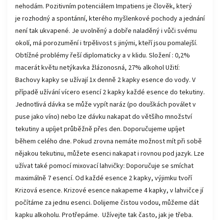
nehodám. Pozitivním potenciálem Impatiens je člověk, který
je rozhodný a spontánní, kterého myšlenkové pochody a jednání
není tak ukvapené. Je uvolněný a dobře naladěný i vůči svému
okolí, má porozumění i trpělivost s jinými, kteří jsou pomalejší.
Obtížné problémy řeší diplomaticky a v klidu. Složení : 0,2%
macerát květu netýkavka žlázonosná, 27% alkohol Užití:
Bachovy kapky se užívají 1x denně 2 kapky esence do vody. V
případě užívání vícero esencí 2 kapky každé esence do tekutiny.
Jednotlivá dávka se může vypít naráz (po douškách poválet v
puse jako víno) nebo lze dávku nakapat do většího množství
tekutiny a upíjet průběžně přes den. Doporučujeme upíjet
během celého dne. Pokud zrovna nemáte možnost mít při sobě
nějakou tekutinu, můžete esenci nakapat i rovnou pod jazyk. Lze
užívat také pomocí mixovací lahvičky: Doporučuje se smíchat
maximálně 7 esencí. Od každé esence 2 kapky, výjimku tvoří
Krizová esence. Krizové esence nakapeme 4 kapky, v lahvičce jí
počítáme za jednu esenci. Dolijeme čistou vodou, můžeme dát
kapku alkoholu. Protřepáme. Užívejte tak často, jak je třeba.