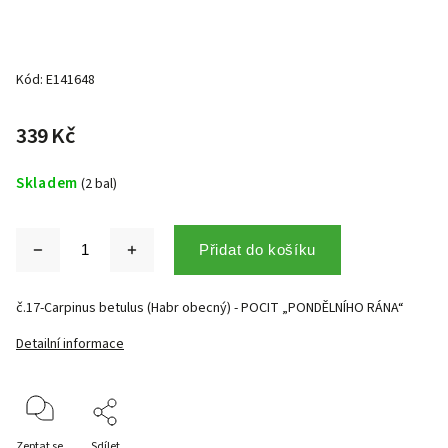
Kód:
E141648
339 Kč
Skladem
(2 bal)
Přidat do košíku
č.17-Carpinus betulus (Habr obecný) - POCIT „PONDĚLNÍHO RÁNA“
Detailní informace
Zeptat se
Sdílet