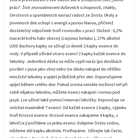
vnitřní přesvědčení o své vlastní síle a schopnosti čelit „denní
práci“. Živé znovuobnovení duševních schopností, vitality,
čerstvosti a spontánnosti navrací radost ze života. Úkoly a
povinnosti dne uchopí s energií a jasnou hlavou, přičemž
dostatečný odpočinek tvoří rovnováhu s prací. Složení : 0,2%
macerát květu habr obecný (carpinus betulus ), 27% alkohol
Užití: Bachovy kapky se užívají 1x denně 2 kapky esence do
vody. V případě užívání vícero esencí 2 kapky každé esence do
tekutiny. Jednotlivá dávka se může vypít naráz (po douškách
poválet v puse jako víno) nebo lze dávku nakapat do většího
množství tekutiny a upíjet průběžně přes den. Doporučujeme
upíjet během celého dne. Pokud zrovna nemáte možnost mít při
sobě nějakou tekutinu, můžete esenci nakapat i rovnou pod
jazyk. Lze užívat také pomocí mixovací lahvičky: Doporučuje se
smíchat maximálně 7 esencí. Od každé esence 2 kapky, výjimku
tvoří Krizová esence. Krizové esence nakapeme 4 kapky, v
lahvičce jí počítáme za jednu esenci. Dolijeme čistou vodou,
můžeme dát kapku alkoholu. Protřepáme. Užívejte tak často,