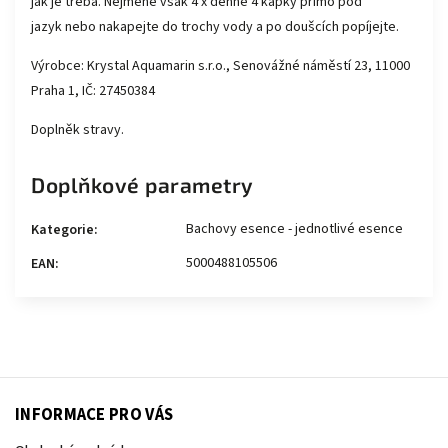
jak je třeba. Nejméně však 4 x denně 4 kapky přímo pod
jazyk nebo nakapejte do trochy vody a po doušcích popíjejte.
Výrobce: Krystal Aquamarin s.r.o., Senovážné náměstí 23, 11000
Praha 1, IČ: 27450384
Doplněk stravy.
Doplňkové parametry
Bachovy esence - jednotlivé esence
Kategorie
:
5000488105506
EAN
:
INFORMACE PRO VÁS