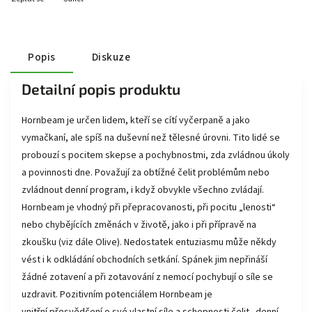
Popis
Diskuze
Detailní popis produktu
Hornbeam je určen lidem, kteří se cítí vyčerpaně a jako
vymačkaní, ale spíš na duševní než tělesné úrovni. Tito lidé se
probouzí s pocitem skepse a pochybnostmi, zda zvládnou úkoly
a povinnosti dne. Považují za obtížné čelit problémům nebo
zvládnout denní program, i když obvykle všechno zvládají.
Hornbeam je vhodný při přepracovanosti, při pocitu „lenosti“
nebo chybějících změnách v životě, jako i při přípravě na
zkoušku (viz dále Olive). Nedostatek entuziasmu může někdy
vést i k odkládání obchodních setkání. Spánek jim nepřináší
žádné zotavení a při zotavování z nemocí pochybují o síle se
uzdravit. Pozitivním potenciálem Hornbeam je