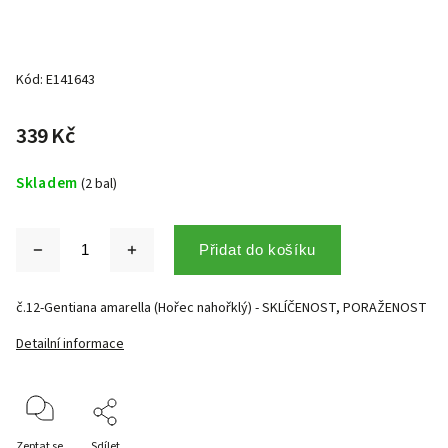
Kód:
E141643
339 Kč
Skladem
(2 bal)
Přidat do košíku
č.12-Gentiana amarella (Hořec nahořklý) - SKLÍČENOST, PORAŽENOST
Detailní informace
Zeptat se
Sdílet