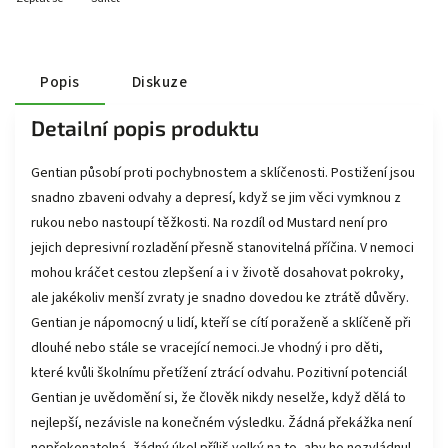
Popis
Diskuze
Detailní popis produktu
Gentian působí proti pochybnostem a sklíčenosti. Postižení jsou
snadno zbaveni odvahy a depresí, když se jim věci vymknou z
rukou nebo nastoupí těžkosti. Na rozdíl od Mustard není pro
jejich depresivní rozladění přesně stanovitelná příčina. V nemoci
mohou kráčet cestou zlepšení a i v životě dosahovat pokroky,
ale jakékoliv menší zvraty je snadno dovedou ke ztrátě důvěry.
Gentian je nápomocný u lidí, kteří se cítí poraženě a sklíčeně při
dlouhé nebo stále se vracející nemoci.Je vhodný i pro děti,
které kvůli školnímu přetížení ztrácí odvahu. Pozitivní potenciál
Gentian je uvědomění si, že člověk nikdy neselže, když dělá to
nejlepší, nezávisle na konečném výsledku. Žádná překážka není