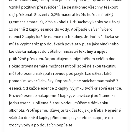
nepřekonatelná, žádný úkol příliš velký na to, aby ho nezvládnul.
Vzniká pozitivní přesvědčení, že se nakonec všechny těžkosti
dají překonat. Složení : 0,2% macerát květu hořec nahořklý
(gentiana amarella), 27% alkohol Užití: Bachovy kapky se užívají
1x denně 2 kapky esence do vody. V případě užívání vícero
esencí 2 kapky každé esence do tekutiny. Jednotlivá dávka se
může vypít naráz (po douškách poválet v puse jako víno) nebo
lze dávku nakapat do většího množství tekutiny a upíjet
průběžně přes den. Doporučujeme upíjet během celého dne.
Pokud zrovna nemáte možnost mít při sobě nějakou tekutinu,
můžete esenci nakapat i rovnou pod jazyk. Lze užívat také
pomocí mixovací lahvičky: Doporučuje se smíchat maximálně 7
esencí. Od každé esence 2 kapky, výjimku tvoří Krizová esence.
Krizové esence nakapeme 4 kapky, v lahvičce jí počítáme za
jednu esenci. Dolijeme čistou vodou, můžeme dát kapku
alkoholu. Protřepáme. Užívejte tak často, jak je třeba. Nejméně
však 4 x denně 4 kapky přímo pod jazyk nebo nakapejte do
trochy vody a po doušcích popíjejte.