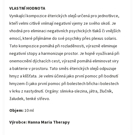
VLASTNÍ HODNOTA
Vynikající kompozice éterických olejů určená pro jednotlivce,
kteří velmi citlivě vnímají negativní vjemy ze svého okolí. Je
vhodná pro eliminaci negativních psychických tlaků či vnějších
emocí, které přijímáme do své psychiky přes plexus solaris.
Tato kompozice pomáhá při rozladěnosti, výrazně eliminuje
negativní stopy a harmonizuje prostor. Je hojně využívaná při
onemocnění dýchacích cest, výrazně pomáhá eliminovat viry
a bakterie v prostoru. Tato směs éterických olejů odpuzuje
hmyz a klíšťata. Je velmi účinná jako první pomoc při bodnutí
hmyzem či jako první pomoc při bolestech břicha i bolestech
v krku z nastydnutí. Orgány: slinivka-slezina, játra, žlučník,
žaludek, tenké střevo.
Objem:
10 ml
Výrobce: Hanna Maria Therapy