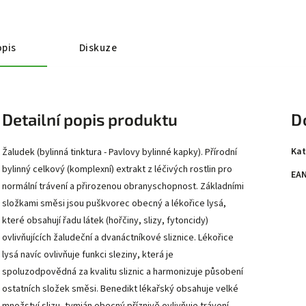
pis
Diskuze
Detailní popis produktu
D
Kat
Žaludek (bylinná tinktura - Pavlovy bylinné kapky). Přírodní
bylinný celkový (komplexní) extrakt z léčivých rostlin pro
EA
normální trávení a přirozenou obranyschopnost. Základními
složkami směsi jsou puškvorec obecný a lékořice lysá,
které obsahují řadu látek (hořčiny, slizy, fytoncidy)
ovlivňujících žaludeční a dvanáctníkové sliznice. Lékořice
lysá navíc ovlivňuje funkci sleziny, která je
spoluzodpovědná za kvalitu sliznic a harmonizuje působení
ostatních složek směsi. Benedikt lékařský obsahuje velké
množství slizu, tymián obecný příznivě ovlivňuje trávení.