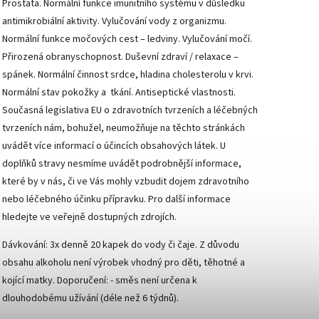
Prostata. Normální funkce imunitního systému v důsledku
antimikrobiální aktivity. Vylučování vody z organizmu.
Normální funkce močových cest – ledviny. Vylučování močí.
Přirozená obranyschopnost. Duševní zdraví / relaxace –
spánek. Normální činnost srdce, hladina cholesterolu v krvi.
Normální stav pokožky a tkání. Antiseptické vlastnosti.
Současná legislativa EU o zdravotních tvrzeních a léčebných
tvrzeních nám, bohužel, neumožňuje na těchto stránkách
uvádět více informací o účincích obsahových látek. U
doplňků stravy nesmíme uvádět podrobnější informace,
které by v nás, či ve Vás mohly vzbudit dojem zdravotního
nebo léčebného účinku přípravku. Pro další informace
hledejte ve veřejně dostupných zdrojích.
Dávkování: 3x denně 20 kapek do vody či čaje. Z důvodu
obsahu alkoholu není výrobek vhodný pro děti, těhotné a
kojící matky. Doporučení: - směs není určena k
dlouhodobému užívání (déle než 6 týdnů).