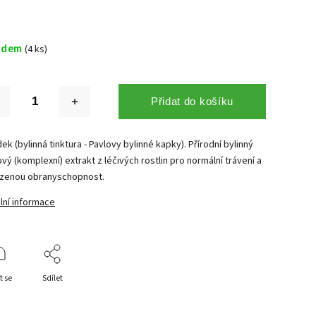
adem
(4 ks)
Přidat do košíku
ek (bylinná tinktura - Pavlovy bylinné kapky). Přírodní bylinný
vý (komplexní) extrakt z léčivých rostlin pro normální trávení a
ozenou obranyschopnost.
lní informace
t se
Sdílet