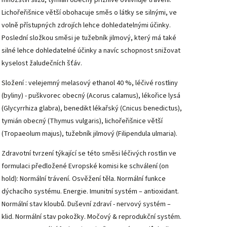
Lichořeřišnice větší obohacuje směs o látky se silnými, ve
volně přístupných zdrojích lehce dohledatelnými účinky.
Poslední složkou směsi je tužebník jilmový, který má také
silné lehce dohledatelné účinky a navíc schopnost snižovat
kyselost žaludečních šťáv.
Složení : velejemný melasový ethanol 40 %, léčivé rostliny
(byliny) - puškvorec obecný (Acorus calamus), lékořice lysá
(Glycyrrhiza glabra), benedikt lékařský (Cnicus benedictus),
tymián obecný (Thymus vulgaris), lichořeřišnice větší
(Tropaeolum majus), tužebník jilmový (Filipendula ulmaria).
Zdravotní tvrzení týkající se této směsi léčivých rostlin ve
formulaci předložené Evropské komisi ke schválení (on
hold): Normální trávení. Osvěžení těla. Normální funkce
dýchacího systému. Energie. Imunitní systém – antioxidant.
Normální stav kloubů. Duševní zdraví - nervový systém –
klid. Normální stav pokožky. Močový & reprodukční systém.