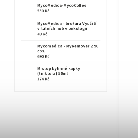
MycoMedica-MycoCoffee
550 Kč
MycoMedica - brožura Využití
vitálních hub v onkologii
49 Kč
Mycomedica - MyRemover 2 90
cps.
690 Kč
M-stop bylinné kapky
(tinktura) 50ml
174 Kč