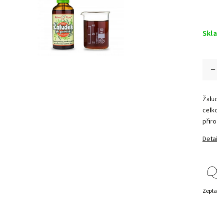
Skl
Žalud
celko
přir
Detai
Zepta