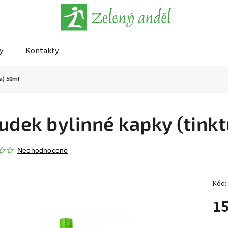
y
Kontakty
a) 50ml
udek bylinné kapky (tink
Neohodnoceno
Kód:
15