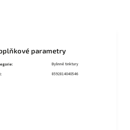
oplňkové parametry
Bylinné tinktury
egorie
:
8592814040546
N
: