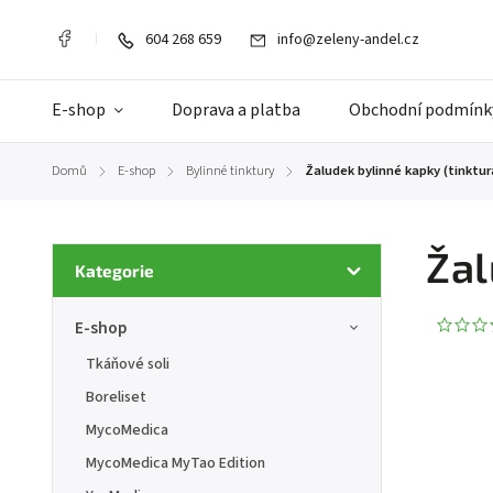
604 268 659
info@zeleny-andel.cz
E-shop
Doprava a platba
Obchodní podmínk
Domů
E-shop
Bylinné tinktury
Žaludek bylinné kapky (tinktur
/
/
/
Žal
Kategorie
E-shop
Tkáňové soli
Boreliset
MycoMedica
MycoMedica MyTao Edition