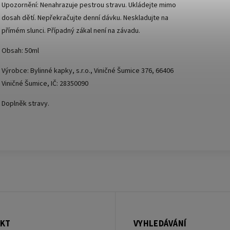
Upozornění: Nenahrazuje pestrou stravu. Ukládejte mimo
dosah dětí. Nepřekračujte denní dávku. Neskladujte na
přímém slunci. Případný zákal není na závadu.
Obsah: 50ml
Výrobce: Bylinné kapky, s.r.o., Viničné Šumice 376, 66406
Viničné Šumice, IČ: 28350090
Doplněk stravy.
KT
VYHLEDÁVÁNÍ