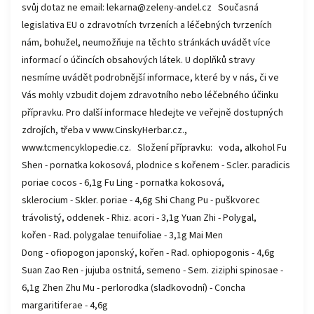
svůj dotaz ne email: lekarna@zeleny-andel.cz Současná
legislativa EU o zdravotních tvrzeních a léčebných tvrzeních
nám, bohužel, neumožňuje na těchto stránkách uvádět více
informací o účincích obsahových látek. U doplňků stravy
nesmíme uvádět podrobnější informace, které by v nás, či ve
Vás mohly vzbudit dojem zdravotního nebo léčebného účinku
přípravku. Pro další informace hledejte ve veřejně dostupných
zdrojích, třeba v www.CinskyHerbar.cz.,
www.tcmencyklopedie.cz. Složení přípravku: voda, alkohol Fu
Shen - pornatka kokosová, plodnice s kořenem - Scler. paradicis
poriae cocos - 6,1g Fu Ling - pornatka kokosová,
sklerocium - Skler. poriae - 4,6g Shi Chang Pu - puškvorec
trávolistý, oddenek - Rhiz. acori - 3,1g Yuan Zhi - Polygal,
kořen - Rad. polygalae tenuifoliae - 3,1g Mai Men
Dong - ofiopogon japonský, kořen - Rad. ophiopogonis - 4,6g
Suan Zao Ren - jujuba ostnitá, semeno - Sem. ziziphi spinosae -
6,1g Zhen Zhu Mu - perlorodka (sladkovodní) - Concha
margaritiferae - 4,6g