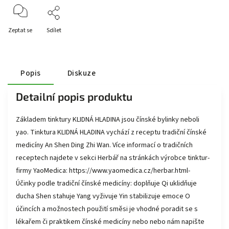
Zeptat se
Sdílet
Popis
Diskuze
Detailní popis produktu
Základem tinktury KLIDNÁ HLADINA jsou čínské bylinky neboli
yao. Tinktura KLIDNÁ HLADINA vychází z receptu tradiční čínské
medicíny An Shen Ding Zhi Wan. Více informací o tradičních
receptech najdete v sekci Herbář na stránkách výrobce tinktur-
firmy YaoMedica: https://www.yaomedica.cz/herbar.html-
Účinky podle tradiční čínské medicíny: doplňuje Qi uklidňuje
ducha Shen stahuje Yang vyživuje Yin stabilizuje emoce O
účincích a možnostech použití směsi je vhodné poradit se s
lékařem či praktikem čínské medicíny nebo nebo nám napište