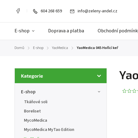
604 268 659
info@zeleny-andel.cz
E-shop
Doprava a platba
Obchodní podmínk
Domů
E-shop
YaoMedica
YaoMedica 045 Hořící keř
/
/
/
Yao
Kategorie
E-shop
Tkáňové soli
Boreliset
MycoMedica
MycoMedica MyTao Edition