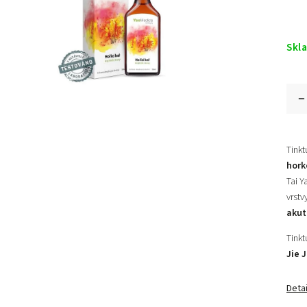
Skl
Tinkt
hork
Tai Y
vrstv
akut
Tinkt
Jie J
Detai