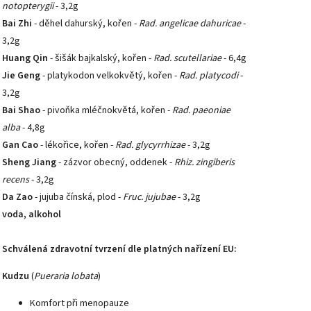
notopterygii
- 3,2g
Bai Zhi
- děhel dahurský, kořen -
Rad. angelicae dahuricae
-
3,2g
Huang Qin
- šišák bajkalský, kořen -
Rad. scutellariae
- 6,4g
Jie Geng
- platykodon velkokvětý, kořen -
Rad. platycodi
-
3,2g
Bai Shao
- pivoňka mléčnokvětá, kořen -
Rad. paeoniae
alba
- 4,8g
Gan Cao
- lékořice, kořen -
Rad. glycyrrhizae
- 3,2g
Sheng Jiang
- zázvor obecný, oddenek -
Rhiz. zingiberis
recens
- 3,2g
Da Zao
- jujuba čínská, plod -
Fruc. jujubae
- 3,2g
voda, alkohol
Schválená zdravotní tvrzení dle platných nařízení EU:
Kudzu
(
Pueraria lobata
)
Komfort při menopauze