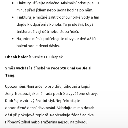
Tinktury užívejte nalačno. Minimální odstup je 30
minut před jídlem nebo jedna hodina po něm.
Tinkturu je možné zalít trochou horké vody a tím
dojde k odpaření alkoholu. To je ideální, když
tinkturu užívají děti nebo třeba řidiči.
Na jeden měsíc potřebujete obvykle dvě až tři
balení podle denní dávky.
Obsah balení:
50ml = 1100 kapek
Směs vychází z čínského receptu
Chai Ge Jie Ji
Tang
.
Upozornění: Není určeno pro děti, těhotné a kojící
ženy. Neslouží jako náhrada pestré a vyvážené stravy.
Dodržujte zdravý životní styl. Nepřekračujte
doporučené denní dávkování. Skladujte mimo dosah
dětí při pokojové teplotě. Neobsahuje žádná aditiva.
Případný zákal nebo sraženina nejsou na závadu.