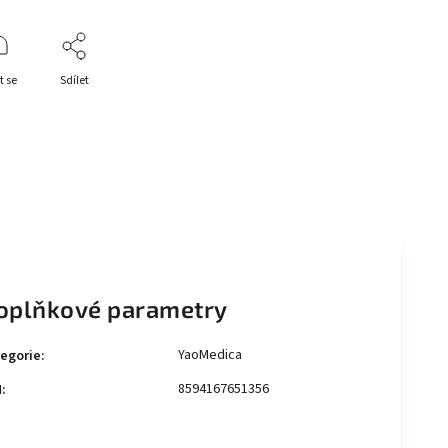
t se
Sdílet
oplňkové parametry
YaoMedica
egorie
:
8594167651356
N
: