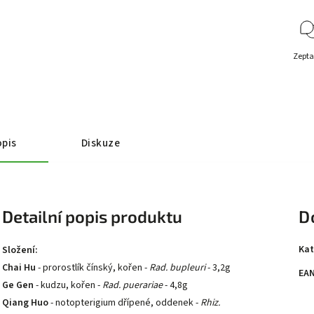
Zepta
pis
Diskuze
Detailní popis produktu
D
Kat
Složení:
Chai Hu
- prorostlík čínský, kořen -
Rad. bupleuri
- 3,2g
EA
Ge Gen
- kudzu, kořen -
Rad. puerariae
- 4,8g
Qiang Huo
- notopterigium dřípené, oddenek -
Rhiz.