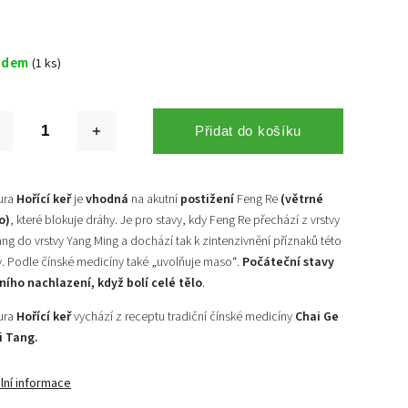
adem
(1 ks)
Přidat do košíku
ura
Hořící keř
je
vhodná
na akutní
postižení
Feng Re
(větrné
o)
, které blokuje dráhy. Je pro stavy, kdy Feng Re přechází z vrstvy
ang do vrstvy Yang Ming a dochází tak k zintenzivnění příznaků této
y. Podle čínské medicíny také „uvolňuje maso“.
Počáteční stavy
ního nachlazení, když bolí celé tělo
.
ura
Hořící keř
vychází z receptu tradiční čínské medicíny
Chai Ge
i Tang.
lní informace