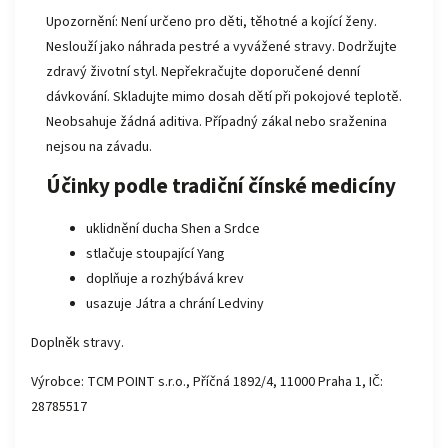
Upozornění: Není určeno pro děti, těhotné a kojící ženy.
Neslouží jako náhrada pestré a vyvážené stravy. Dodržujte
zdravý životní styl. Nepřekračujte doporučené denní
dávkování. Skladujte mimo dosah dětí při pokojové teplotě.
Neobsahuje žádná aditiva. Případný zákal nebo sraženina
nejsou na závadu.
Účinky podle
tradiční čínské medicíny
uklidnění ducha Shen a Srdce
stlačuje stoupající Yang
doplňuje a rozhýbává krev
usazuje Játra a chrání Ledviny
Doplněk stravy.
Výrobce: TCM POINT s.r.o., Příčná 1892/4, 11000 Praha 1, IČ:
28785517