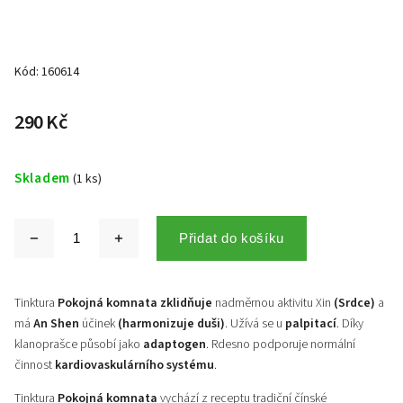
Kód:
160614
290 Kč
Skladem
(1 ks)
Přidat do košíku
Tinktura
Pokojná komnata
zklidňuje
nadměrnou aktivitu Xin
(Srdce)
a
má
An Shen
účinek
(harmonizuje duši)
. Užívá se u
palpitací
. Díky
klanoprašce působí jako
adaptogen
. Rdesno podporuje normální
činnost
kardiovaskulárního systému
.
Tinktura
Pokojná komnata
vychází z receptu tradiční čínské