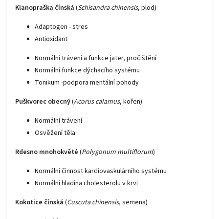
Klanopraška čínská
(
Schisandra chinensis
, plod)
Adaptogen - stres
Antioxidant
Normální trávení a funkce jater, pročištění
Normální funkce dýchacího systému
Tonikum -podpora mentální pohody
Puškvorec obecný
(
Acorus calamus
, kořen)
Normální trávení
Osvěžení těla
Rdesno mnohokvěté
(
Polygonum multiflorum
)
Normální činnost kardiovaskulárního systému
Normální hladina cholesterolu v krvi
Kokotice čínská
(
Cuscuta chinensis
, semena)