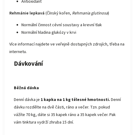
Antioxidant
Rehmánie lepkavá
(Čínský kořen,
Rehmania glutinosa
)
Normální činnost cévní soustavy a krevní tlak
Normální hladina glukózy v krvi
Více informací najdete ve veřejně dostupných zdrojích, třeba na
internetu.
Dávkování
Běžná dávka
Denní dávka je
1 kapka na 1 kg tělesné hmotnosti
.
Denní
dávku rozdělte na dvě části, ráno a večer. Tzn. pokud
vážíte 70 kg, dáte si 35 kapek ráno a 35 kapek večer. Pak
vám tinktura vydrží zhruba 15 dní.