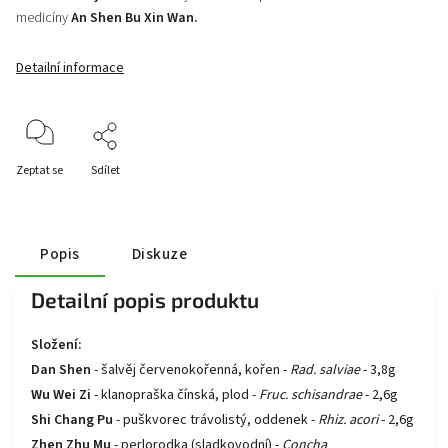
medicíny
An Shen Bu Xin Wan.
Detailní informace
Zeptat se
Sdílet
Popis
Diskuze
Detailní popis produktu
Složení:
Dan Shen
- šalvěj červenokořenná, kořen -
Rad. salviae
- 3,8g
Wu Wei Zi
- klanopraška čínská, plod -
Fruc. schisandrae
- 2,6g
Shi Chang Pu
- puškvorec trávolistý, oddenek -
Rhiz. acori
- 2,6g
Zhen Zhu Mu
- perlorodka (sladkovodní) -
Concha