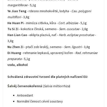
margaritiferae
- 5,1g
Ye Jiao Teng
- rdesno mnohokvěté, lodyha -
Cau. polygoni
multiflori
- 3,8g
He Huan Pi
- mimóza citlivka, kůra -
Cort. albizziae
- 5,1g
Tu Si Zi
- kokotice čínská, semeno -
Sem. cuscutae
- 2,6g
Han Lian Cao
- eklipta plazivá, nať -
Herb. ecliptae prostratae
-
3,8g
Nu Zhen Zi
- ptačí zob lesklý, semeno -
Sem. ligustri
- 3,8g
Di Huang
- rehmanie lepkavá, upravený kořen -
Rad. rehmaniae
preparata
- 5,1g
voda, alkohol
Schválená zdravotní tvrzení dle platných nařízení EU:
Šalvěj červenokořenná
(
Salvia miltiorrhiza
)
Antioxidant
Normální činnost cévní soustavy