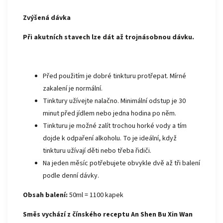
Zvýšená dávka
Při akutních stavech lze dát až trojnásobnou dávku.
Před použitím je dobré tinkturu protřepat. Mírné
zakalení je normální.
Tinktury užívejte nalačno. Minimální odstup je 30
minut před jídlem nebo jedna hodina po něm.
Tinkturu je možné zalít trochou horké vody a tím
dojde k odpaření alkoholu. To je ideální, když
tinkturu užívají děti nebo třeba řidiči.
Na jeden měsíc potřebujete obvykle dvě až tři balení
podle denní dávky.
Obsah balení:
50ml = 1100 kapek
Směs vychází z čínského receptu
An Shen Bu Xin Wan