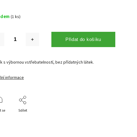
adem
(1 ks)
Přidat do košíku
ík s výbornou vstřebatelností, bez přídatných látek.
lní informace
t se
Sdílet