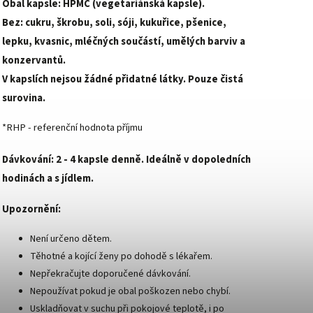
Obal kapsle: HPMC (vegetariánská kapsle).
Bez: cukru, škrobu, soli, sóji, kukuřice, pšenice,
lepku, kvasnic, mléčných součástí, umělých barviv a
konzervantů.
V kapslích nejsou žádné přidatné látky. Pouze čistá
surovina.
*RHP - referenční hodnota příjmu
Dávkování:
2 - 4 kapsle denně. Ideálně v dopoledních
hodinách a s jídlem.
Upozornění:
Není určeno dětem.
Těhotné a kojící ženy po dohodě s lékařem.
Nepřekračujte doporučené dávkování.
Nepoužívat pokud je obal poškozen nebo chybí.
Uskladňovat v suchu při pokojové teplotě, i po