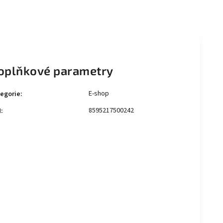
oplňkové parametry
E-shop
egorie
:
8595217500242
N
: