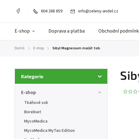
604 268 659
info@zeleny-andel.cz
E-shop
Doprava a platba
Obchodní podmínk
Domů
E-shop
Sibyl Magnesium malát tob.
/
/
Sib
Kategorie
E-shop
Tkáňové soli
Boreliset
MycoMedica
MycoMedica MyTao Edition