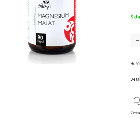
Skl
Hořč
Detai
Zepta