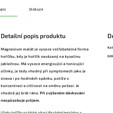
pis
Diskuze
Detailní popis produktu
D
Kat
Magnesium malát je vysoce vstřebatelná forma
EA
hořčíku, kdy je hořčík navázaný na kyselinu
jablečnou. Má vysoce energizující a tonizující
účinky, je tedy vhodný při symptomech jako je
únava i po hodinách spánku, potíže s
koncentrací a citlivost na změnu počasí. Je
vhodné jej brát ráno.
Při zvýšeném dávkování
nezpůsobuje průjem.
Účinky hořčíku na lidské zdraví dle platné legislativy a