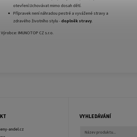
otevření.Uchovávat mimo dosah dětí.
Přípravek není náhradou pestré a vyvážené stravy a
zdravého životního stylu -
doplněk stravy
.
Výrobce: IMUNOTOP CZ s.r.o.
KT
VYHLEDÁVÁNÍ
leny-andel.cz