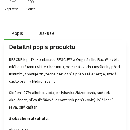
Zeptat se
Sdílet
Popis
Diskuze
Detailní popis produktu
RESCUE Night
®
, kombinace RESCUE
®
a Originálního Bach
®-
květu
Bílého kaštanu (White Chestnut), pomáhá uklidnit myšlenky před
usnutím, zbavuje zbytečně nervózní a přepjaté energie, která
často brání v klidném usínání.
Složení: 27% alkohol voda, netýkavka žlázonosná, snědek
okoličnatý, slíva třešňová, devaterník penízkovitý, bílá lesní
réva, bílý kaštan
S obsahem alkoholu.