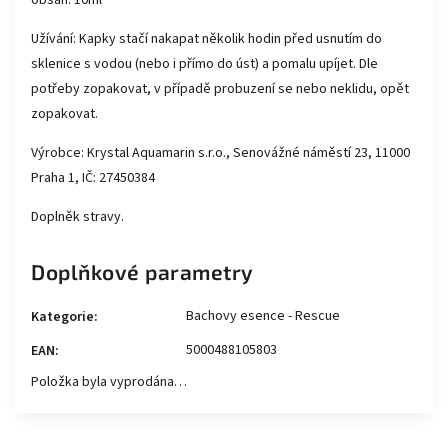
obsah: 10ml
Užívání: Kapky stačí nakapat několik hodin před usnutím do
sklenice s vodou (nebo i přímo do úst) a pomalu upíjet. Dle
potřeby zopakovat, v případě probuzení se nebo neklidu, opět
zopakovat.
Výrobce: Krystal Aquamarin s.r.o., Senovážné náměstí 23, 11000
Praha 1, IČ: 27450384
Doplněk stravy.
Doplňkové parametry
Bachovy esence - Rescue
Kategorie
:
5000488105803
EAN
:
Položka byla vyprodána…