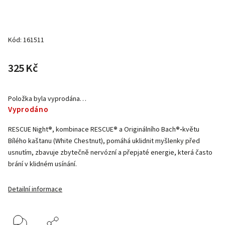
Kód:
161511
325 Kč
Položka byla vyprodána…
Vyprodáno
RESCUE Night
®
, kombinace RESCUE
®
a Originálního Bach
®-
květu
Bílého kaštanu (White Chestnut), pomáhá uklidnit myšlenky před
usnutím, zbavuje zbytečně nervózní a přepjaté energie, která často
brání v klidném usínání.
Detailní informace