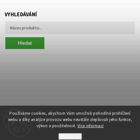
VYHLEDÁVÁNÍ
Hledat
Používáme cookies, abychom Vám umožnili pohodlné prohlížení
webu a díky analýze provozu webu neustále zlepšovali jeho funkce,
výkon a použitelnost.
Více informací
Copyright 2026
Centrum Zelený Anděl
. Všechna práva vyhrazena.
Nastavení
Grafický návrh vytvořil a nakódoval
Shoptak.cz