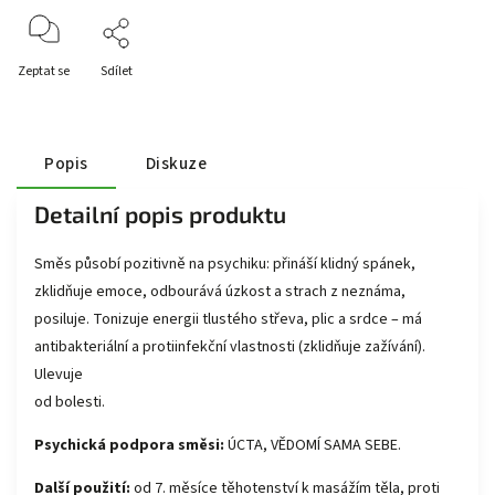
Zeptat se
Sdílet
Popis
Diskuze
Detailní popis produktu
Směs působí pozitivně na psychiku: přináší klidný spánek,
zklidňuje emoce, odbourává úzkost a strach z neznáma,
posiluje. Tonizuje energii tlustého střeva, plic a srdce – má
antibakteriální a protiinfekční vlastnosti (zklidňuje zažívání).
Ulevuje
od bolesti.
Psychická podpora směsi:
ÚCTA, VĚDOMÍ SAMA SEBE.
Další použití:
od 7. měsíce těhotenství k masážím těla, proti