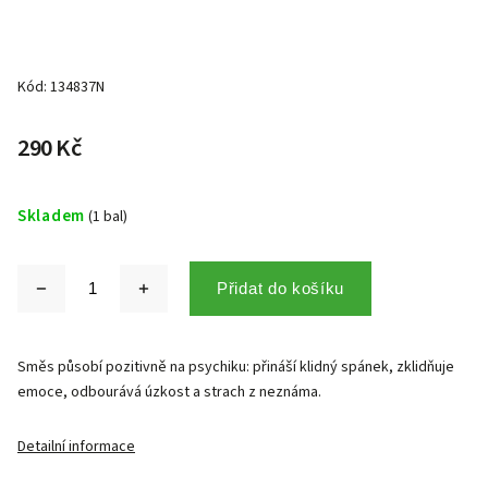
Kód:
134837N
290 Kč
Skladem
(1 bal)
Přidat do košíku
Směs působí pozitivně na psychiku: přináší klidný spánek, zklidňuje
emoce, odbourává úzkost a strach z neznáma.
Detailní informace